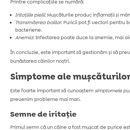
Printre complicațiile se numără:
Iritațiile pielii
: Mușcăturile produc inflamații și mân
Transmiterea bolilor
: Puricii pot fi vectori pentru 
bacteriene.
Anemia
: Infestarea poate duce la anemie, mai ale
În concluzie, este important să gestionăm și să prev
bunăstarea câinilor noștri.
Simptome ale mușcăturilor 
Este foarte important să cunoaștem
simptomele puri
prevenim probleme mai mari.
Semne de iritație
Primul semn că un câine a fost mușcat de purice este