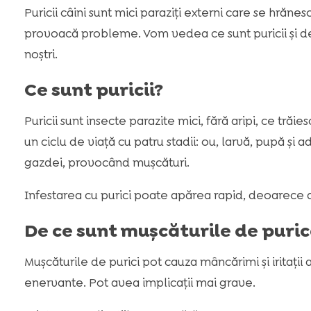
Puricii câini sunt mici paraziți externi care se hră
provoacă probleme. Vom vedea ce sunt puricii și de
noștri.
Ce sunt puricii?
Puricii sunt insecte parazite mici, fără aripi, ce tră
un ciclu de viață cu patru stadii: ou, larvă, pupă și 
gazdei, provocând mușcături.
Infestarea cu purici poate apărea rapid, deoarece a
De ce sunt mușcăturile de puri
Mușcăturile de purici pot cauza mâncărimi și iritații 
enervante. Pot avea implicații mai grave.