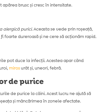
apărea brusc și cresc în intensitate.
 alergică purici
. Aceasta se vede prin roșeață,
 fi foarte dureroasă și ne cere să acționăm rapid.
le pot duce la infecții. Acestea apar când
uroi,
miros
urât și, uneori, febră.
r de purice
ile de purice la câini. Acest lucru ne ajută să
șeața și mâncărimea în zonele afectate.