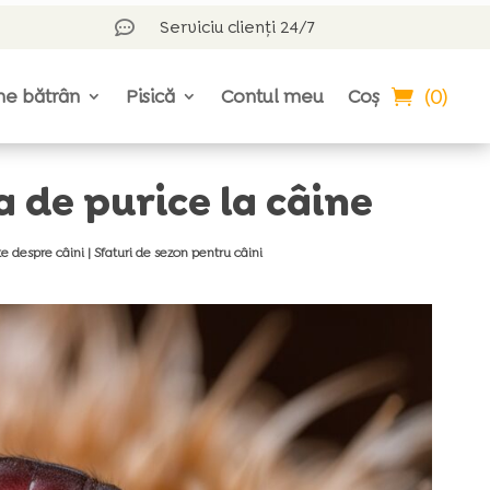
Serviciu clienți 24/7

(0)
ne bătrân
Pisică
Contul meu
Coș
de purice la câine
e despre câini
|
Sfaturi de sezon pentru câini