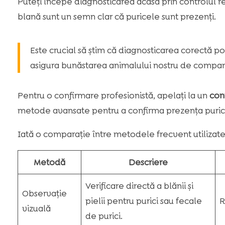
Puteți începe diagnosticarea acasă prin controlul r
blană sunt un semn clar că puricele sunt prezenți.
Este crucial să știm că diagnosticarea corectă po
asigura bunăstarea animalului nostru de compan
Pentru o confirmare profesionistă, apelați la un
cont
metode avansate pentru a confirma prezența purici
Iată o comparație între metodele frecvent utilizat
Metodă
Descriere
Verificare directă a blănii și
Observație
pielii pentru purici sau fecale
R
vizuală
de purici.