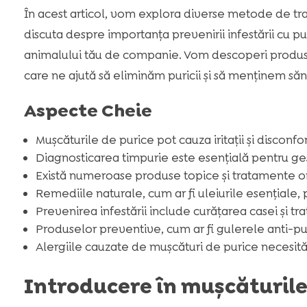
În acest articol, vom explora diverse metode de tra
discuta despre importanța prevenirii infestării cu pu
animalului tău de companie. Vom descoperi produse e
care ne ajută să eliminăm puricii și să menținem săn
Aspecte Cheie
Mușcăturile de purice pot cauza iritații și disconfo
Diagnosticarea timpurie este esențială pentru gest
Există numeroase produse topice și tratamente ora
Remediile naturale, cum ar fi uleiurile esențiale, p
Prevenirea infestării include curățarea casei și tr
Produselor preventive, cum ar fi gulerele anti-pu
Alergiile cauzate de mușcături de purice necesită
Introducere în mușcăturile 