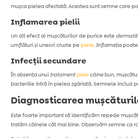
mușca pielea afectată. Acestea sunt semne care pot 
Inflamarea pielii
Un alt efect al mușcăturilor de purice este
dermatita
umflături și uneori cruste pe
piele
. Inflamația poate
Infecții secundare
În absența unui
tratament
piele
câine
bun, mușcături
bacteriile intră în pielea zgâriată. Semnele includ p
Diagnosticarea mușcăturilo
Este foarte important să identificăm repede mușcătur
tratăm câinele cât mai bine. Observăm semne ca ro