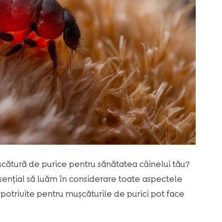
șcătură de purice pentru sănătatea câinelui tău?
esențial să luăm în considerare toate aspectele
 potrivite pentru mușcăturile de purici pot face