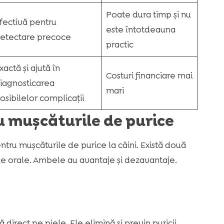
Poate dura timp și nu
fectivă pentru
este întotdeauna
etectare precoce
practic
xactă și ajută în
Costuri financiare mai
iagnosticarea
mari
osibilelor complicații
 mușcăturile de purice
tru mușcăturile de purice la câini. Există două
e orale. Ambele au avantaje și dezavantaje.
ă direct pe piele. Ele elimină și previn puricii.