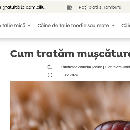
e gratuită la domiciliu
Poți plăti și ramburs

 talie mică
Câine de talie medie sau mare
Câi
Cum tratăm mușcătura 
m
Sănătatea câinelui
|
câine
|
Lucruri amuzant
}
15.08.2024