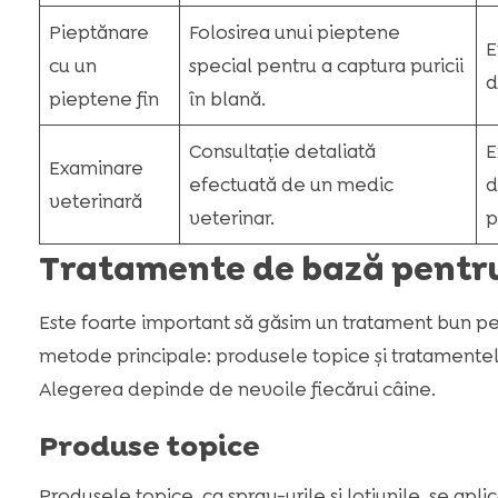
Pieptănare
Folosirea unui pieptene
E
cu un
special pentru a captura puricii
d
pieptene fin
în blană.
Consultație detaliată
E
Examinare
efectuată de un medic
d
veterinară
veterinar.
p
Tratamente de bază pentru
Este foarte important să găsim un tratament bun pen
metode principale: produsele topice și tratamentel
Alegerea depinde de nevoile fiecărui câine.
Produse topice
Produsele topice, ca spray-urile și loțiunile, se aplic