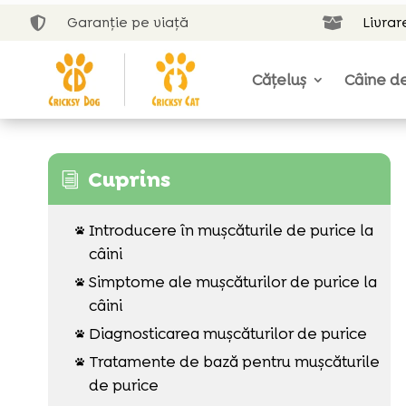
Garanție pe viață
Livrar


Cățeluș
Câine de
Cuprins
i
Introducere în mușcăturile de purice la

câini
Simptome ale mușcăturilor de purice la

câini
Diagnosticarea mușcăturilor de purice

Tratamente de bază pentru mușcăturile

de purice