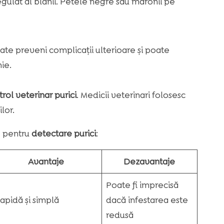
egulat al blănii. Petele negre sau maronii pe
ate preveni complicații ulterioare și poate
ie.
rol veterinar purici
. Medicii veterinari folosesc
lor.
e pentru
detectare purici
:
Avantaje
Dezavantaje
Poate fi imprecisă
apidă și simplă
dacă infestarea este
redusă