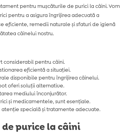
tament pentru mușcăturile de purici la câini. Vom
rici pentru a asigura îngrijirea adecvată a
ficiente, remedii naturale și sfaturi de igienă
ătatea câinelui nostru.
rt considerabil pentru câini.
ionarea eficientă a situației.
le disponibile pentru îngrijirea câinelui.
ot oferi soluții alternative.
atarea mediului înconjurător.
rici și medicamentele, sunt esențiale.
 atenție specială și tratamente adecvate.
de purice la câini