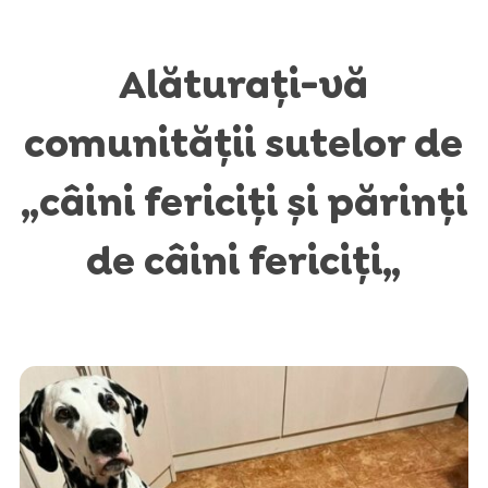
Alăturați-vă
comunității sutelor de
„câini fericiți și părinți
de câini fericiți„