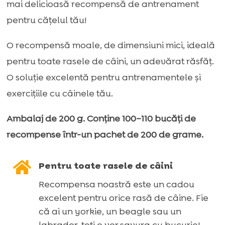
mai delicioasă recompensă de antrenament
–
pentru cățelul tău!
200
g
O recompensă moale, de dimensiuni mici, ideală
pentru toate rasele de câini, un adevărat răsfăț.
O soluție excelentă pentru antrenamentele și
exercițiile cu câinele tău.
Ambalaj de 200 g. Conține 100–110 bucăți de
recompense într-un pachet de 200 de grame.

Pentru toate rasele de câini
Recompensa noastră este un cadou
excelent pentru orice rasă de câine. Fie
că ai un yorkie, un beagle sau un