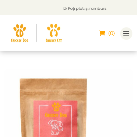
🤝
Poți plăti și ramburs
(0)