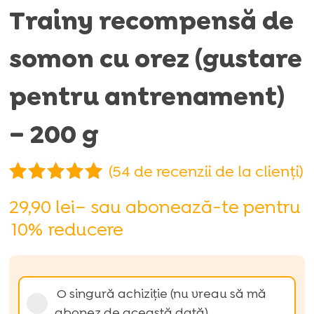
Trainy recompensă de
somon cu orez (gustare
pentru antrenament)
– 200 g
(
54
de recenzii de la clienți)
Evaluat la
29,90
lei
– sau abonează-te pentru
5.00
din 5
10%
reducere
pe baza a
de evaluări
de la
clienți
Alegeți
O singură achiziție (nu vreau să mă
tipul
abonez de această dată)