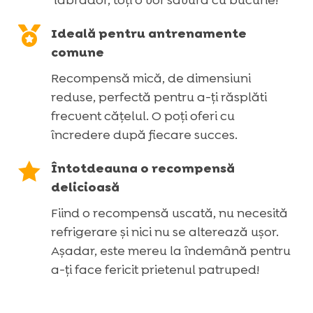
labrador, toți o vor savura cu bucurie!

Ideală pentru antrenamente
comune
Recompensă mică, de dimensiuni
reduse, perfectă pentru a-ți răsplăti
frecvent cățelul. O poți oferi cu
încredere după fiecare succes.

Întotdeauna o recompensă
delicioasă
Fiind o recompensă uscată, nu necesită
refrigerare și nici nu se alterează ușor.
Așadar, este mereu la îndemână pentru
a-ți face fericit prietenul patruped!