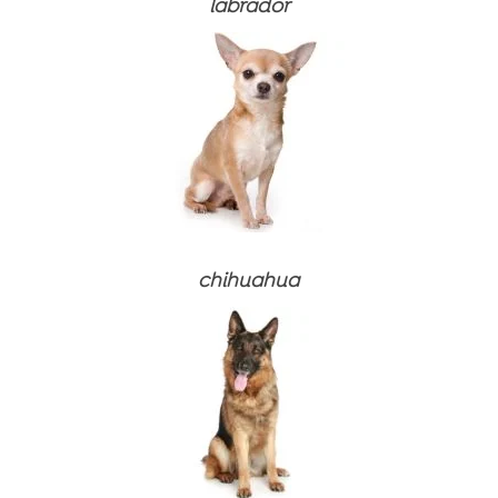
labrador
Alimente uscate
chihuahua
Sosuri pentru hrană uscată
⚽ PACHET FOTBALISTIC
Alimente umede (conserve)
Alimente uscate
⚽ PACHET FOTBALISTIC
Tratamente
Sosuri pentru hrană uscată
Alimente uscate
Alimente uscate
Suplimente alimentare și vitamine
Alimente umede (conserve)
Sosuri pentru hrană uscată
Sosuri pentru hrană uscată
Alimente uscate
Produse de îngrijire
Tratamente
Alimente umede (conserve)
Alimente umede (conserve)
Alimente umede
Produse de îngrijire dentară
Tratamente
Tratamente
Nisip pentru pisici
Suplimente alimentare și vitamine
Produse de îngrijire dentară
Produse de îngrijire dentară