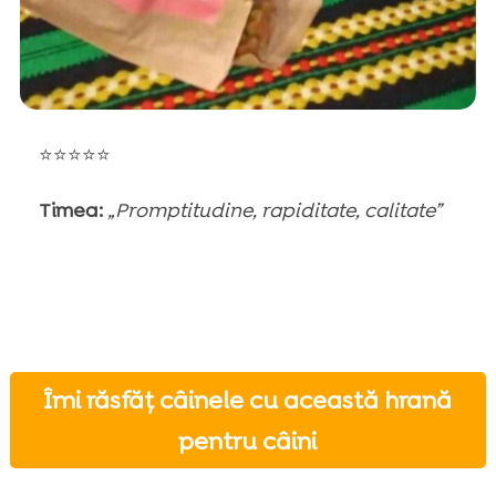
⭐⭐⭐⭐⭐
Timea:
„Promptitudine, rapiditate, calitate”
Îmi răsfăț câinele cu această hrană
pentru câini