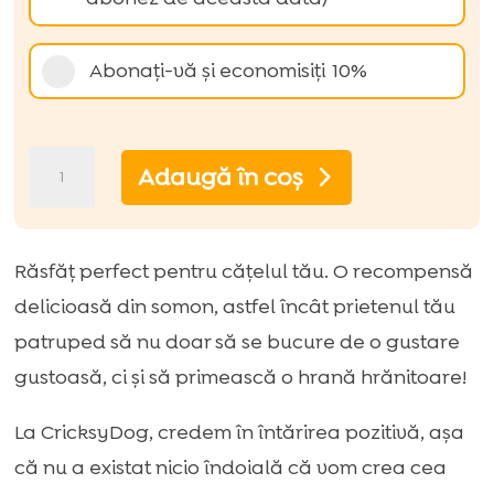
de
achiziție
Abonați-vă și economisiți
10%
Cantitate
Adaugă în coș
Trainy
recompensă
de
Răsfăț perfect pentru cățelul tău. O recompensă
somon
delicioasă din somon, astfel încât prietenul tău
cu
patruped să nu doar să se bucure de o gustare
orez
gustoasă, ci și să primească o hrană hrănitoare!
(gustare
La CricksyDog, credem în întărirea pozitivă, așa
pentru
că nu a existat nicio îndoială că vom crea cea
antrenament)