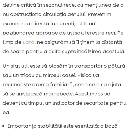
devine critică în sezonul rece, cu mențiunea de a
nu obstrucționa circulația aerului. Prevenim
expunerea directă la curenți, evitând
poziționarea aproape de uși sau ferestre reci. Pe
timp de
vară
, ne asigurăm să îl ținem la distanță
de soare pentru a evita supraîncălzirea acestuia.
Un sfat util este să plasăm în transportor o pătură
sau un tricou cu mirosul casei. Pisica va
recunoaște aroma familiară, ceea ce o va ajuta
să se liniștească mai repede. Acest miros va
deveni cu timpul un indicator de securitate pentru
ea.
Importanța stabilității este esențială: o bază