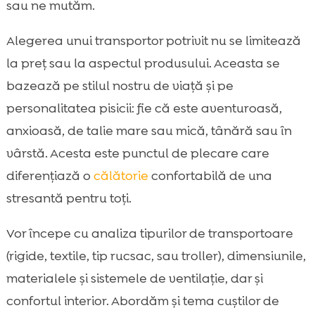
sau ne mutăm.
Transportul în mașină: fixare, poziționare și

reguli de siguranță
Alegerea unui transportor potrivit nu se limitează
Transportul cu avionul: cerințe frecvente

la preț sau la aspectul produsului. Aceasta se
ale companiilor și sfaturi practice
bazează pe stilul nostru de viață și pe
Transportor pentru pisici anxioase: cum

personalitatea pisicii: fie că este aventuroasă,
construim o asociere pozitivă
anxioasă, de talie mare sau mică, tânără sau în
Întreținere și igienă: cum curățăm

transportorul fără mirosuri persistente
vârstă. Acesta este punctul de plecare care
Buget, durabilitate și garanție: cum alegem
diferențiază o
călătorie
confortabilă de una

inteligent pe termen lung
stresantă pentru toți.
Greșeli frecvente la cumpărare și cum le

evităm
Vor începe cu analiza tipurilor de transportoare
Produse utile pentru rutina de drum și
(rigide, textile, tip rucsac, sau troller), dimensiunile,

acasă: CricksyCat, Jasper, Bill și Purrfect
materialele și sistemele de ventilație, dar și
Life
confortul interior. Abordăm și tema cuștilor de
Concluzie
