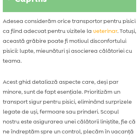
De ce contează un transportor potrivit
Adesea considerăm orice transportor pentru pisici

pentru siguranța și confortul pisicii
ca fiind adecvat pentru vizitele la
veterinar
. Totuși,
Când avem nevoie de transportor și în ce

această grăbire poate fi motivul disconfortului
situații îl folosim cel mai des
pisicii: lupte, mieunături și asocierea călătoriei cu
Tipuri de transportoare pentru pisici: rigid,

teama.
textil, rucsac și troller
Dimensiunea ideală: cum măsurăm corect

Acest ghid detaliază aspecte care, deși par
pisica și alegem spațiul potrivit
Materiale, ventilație și vizibilitate: criterii
minore, sunt de fapt esențiale. Prioritizăm un

care fac diferența
transport sigur pentru pisici, eliminând surprizele
Uși, închideri și acces rapid: detalii care ne

legate de uși, fermoare sau prinderi. Scopul
salvează în momentele tensionate
nostru este asigurarea unei călătorii liniștite, fie că
Confort la interior: pernă, absorbție,

ne îndreptăm spre un control, plecăm în vacanță
stabilitate și izolare