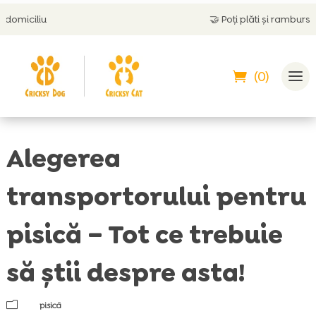
🤝
Poți plăti și ramburs
(0)
Alegerea
transportorului pentru
pisică – Tot ce trebuie
să știi despre asta!
m
pisică