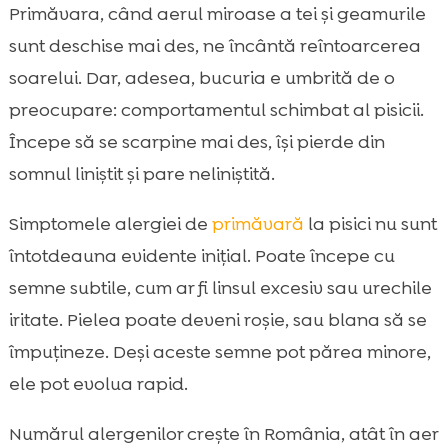
Ce este alergia sezonieră la pisici și de ce
Primăvara, când aerul miroase a tei și geamurile

apare primăvara
sunt deschise mai des, ne încântă reîntoarcerea
alergia de primăvară la pisici: semne,

soarelui. Dar, adesea, bucuria e umbrită de o
simptome și primele indicii
preocupare: comportamentul schimbat al pisicii.
Cauze frecvente în România: polen,

Începe să se scarpine mai des, își pierde din
mucegai, acarieni și praf
somnul liniștit și pare neliniștită.
Zone ale corpului cel mai des afectate și

cum le verificăm acasă
Simptomele alergiei de
primăvară
la pisici nu sunt
Alergie sau altceva: diferențierea de

întotdeauna evidente inițial. Poate începe cu
paraziți, dermatită și infecții
semne subtile, cum ar fi linsul excesiv sau urechile
Diagnosticul corect la veterinar: investigații

iritate. Pielea poate deveni roșie, sau blana să se
și pași practici
împuțineze. Deși aceste semne pot părea minore,
Plan de management acasă: reducerea

alergenilor din locuință
ele pot evolua rapid.
Tratamente uzuale: ce recomandă medicul

Numărul alergenilor crește în România, atât în aer
și ce evităm