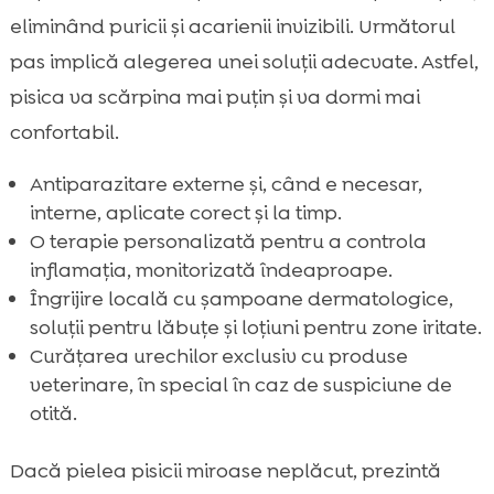
eliminând puricii și acarienii invizibili. Următorul
pas implică alegerea unei soluții adecvate. Astfel,
pisica va scărpina mai puțin și va dormi mai
confortabil.
Antiparazitare externe și, când e necesar,
interne, aplicate corect și la timp.
O terapie personalizată pentru a controla
inflamația, monitorizată îndeaproape.
Îngrijire locală cu șampoane dermatologice,
soluții pentru lăbuțe și loțiuni pentru zone iritate.
Curățarea urechilor exclusiv cu produse
veterinare, în special în caz de suspiciune de
otită.
Dacă pielea pisicii miroase neplăcut, prezintă