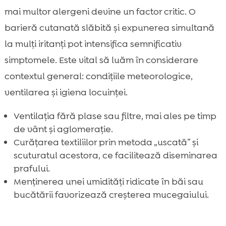
mai multor alergeni devine un factor critic. O
barieră cutanată slăbită și expunerea simultană
la mulți iritanți pot intensifica semnificativ
simptomele. Este vital să luăm în considerare
contextul general: condițiile meteorologice,
ventilarea și igiena locuinței.
Ventilația fără plase sau filtre, mai ales pe timp
de vânt și aglomerație.
Curățarea textiliilor prin metoda „uscată” și
scuturatul acestora, ce facilitează diseminarea
prafului.
Menținerea unei umidități ridicate în băi sau
bucătării favorizează creșterea mucegaiului.