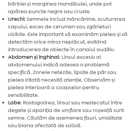
bărbiei și marginea mandibulei, unde pot
apărea puncte negre sau cruste.
Urechi
: Semnele includ mâncărime, scuturarea
capului, exces de cerumen sau zgârieturi
vizibile. Este important să examinăm pielea și să
detectăm orice miros neplăcut, evitând
introducerea de obiecte în canalul auditiv.
Abdomen și inghinal
: Linsul excesiv al
abdomenului indică adesea o problemă
specifică. Zonele netezite, lipsite de păr sau
pielea iritată necesită atenție. Observăm și
pielea interioară a coapselor pentru
sensibilitate.
Labe
: Rostogolirea, linsul sau mestecatul între
degete și apariția de umflare sau roșeață sunt
semne. Căutăm de asemenea fisuri, umiditate
sau blana afectată de salivă.