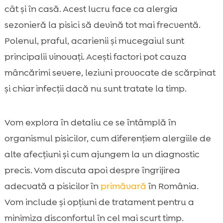
cât și în casă. Acest lucru face ca alergia
Nutriția în sezonul alergiilor: cum alegem

hrana potrivită
sezonieră la pisici să devină tot mai frecventă.
CricksyCat: o alegere inspirată pentru pisici
Polenul, praful, acarienii și mucegaiul sunt

sensibile în sezonul de primăvară
principalii vinovați. Acești factori pot cauza
Purrfect Life: litieră naturală pentru

mâncărimi severe, leziuni provocate de scărpinat
controlul mirosurilor și întreținere ușoară
și chiar infecții dacă nu sunt tratate la timp.
Prevenție pe termen lung și monitorizarea

recăderilor sezoniere
Vom explora în detaliu ce se întâmplă în
Concluzie

organismul pisicilor, cum diferențiem alergiile de
FAQ

alte afecțiuni și cum ajungem la un diagnostic
precis. Vom discuta apoi despre îngrijirea
adecvată a pisicilor în
primăvară
în România.
Vom include și opțiuni de tratament pentru a
minimiza disconfortul în cel mai scurt timp.