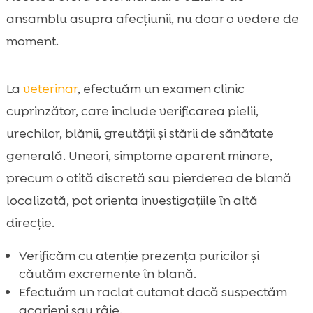
ansamblu asupra afecțiunii, nu doar o vedere de
moment.
La
veterinar
, efectuăm un examen clinic
cuprinzător, care include verificarea pielii,
urechilor, blănii, greutății și stării de sănătate
generală. Uneori, simptome aparent minore,
precum o otită discretă sau pierderea de blană
localizată, pot orienta investigațiile în altă
direcție.
Verificăm cu atenție prezența puricilor și
căutăm excremente în blană.
Efectuăm un raclat cutanat dacă suspectăm
acarieni sau râie.