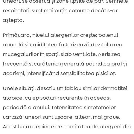
Uneori, se observă și zone lipsite de păr. Semnele
respiratorii sunt mai puțin comune decât s-ar
aștepta.
Primăvara, nivelul alergenilor crește: polenul
abundă și umiditatea favorizează dezvoltarea
mucegaiurilor în spații slab ventilate. Aerisirea
frecventă și curățenia generală pot ridica praf și
acarieni, intensificând sensibilitatea pisicilor.
Unele situații descriu un tablou similar dermatitei
atopice, cu episoduri recurente în aceeași
perioadă a anului. Intensitatea simptomelor
variază: uneori sunt ușoare, alteori mai grave.
Acest lucru depinde de cantitatea de alergeni din