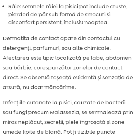
Râie: semnele râiei la pisici pot include cruste,
pierderi de păr sub formă de smocuri și
disconfort persistent, inclusiv noaptea.
Dermatita de contact apare din contactul cu
detergenți, parfumuri, sau alte chimicale.
Afectarea este tipic localizată pe labe, abdomen
sau bărbie, corespunzător zonelor de contact
direct. Se observă roșeață evidentă și senzația de
arsură, nu doar mâncărime.
Infecțiile cutanate la pisici, cauzate de bacterii
sau fungi precum Malassezia, se semnalează prin
miros neplăcut, secreții, piele îngroșată și zone
umede lipite de blană. Pot fi vizibile puncte