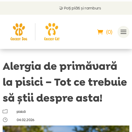
🤝
Poți plăti și ramburs
(0)
Alergia de primăvară
la pisici – Tot ce trebuie
să știi despre asta!
m
pisică
}
04.02.2026