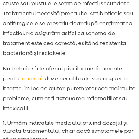
cruste sau pustule, e semn de infecții secundare.
Tratamentul necesită precauție. Antibioticele sau
antifungicele se prescriu doar după confirmarea
infecției. Ne asigurăm astfel că schema de
tratament este cea corectă, evitând rezistența
bacteriană și recidivele.
Nu trebuie să le oferim pisicilor medicamente
pentru
oameni
, doze necalibrate sau unguente
iritante. În loc de ajutor, putem provoca mai multe
probleme, cum ar fi agravarea inflamațiilor sau
intoxicații.
Urmăm indicațiile medicului privind dozajul și
durata tratamentului, chiar dacă simptomele par
să se amelioreze.