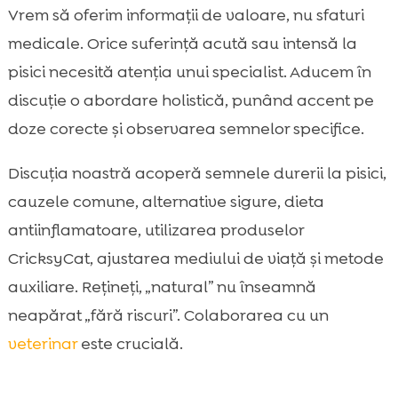
Litiere și managementul mediului: Purrfect
Vrem să oferim informații de valoare, nu sfaturi

Life pentru confort zilnic
medicale. Orice suferință acută sau intensă la
Metode non-farmacologice

pisici necesită atenția unui specialist. Aducem în
complementare
discuție o abordare holistică, punând accent pe
Ce trebuie evitat: substanțe și plante toxice

doze corecte și observarea semnelor specifice.
pentru pisici
Cum construim un plan sigur de analgezie

Discuția noastră acoperă semnele durerii la pisici,
naturală
cauzele comune, alternative sigure, dieta
Studii de caz: scenarii frecvente și soluții

antiinflamatoare, utilizarea produselor
Concluzie

CricksyCat, ajustarea mediului de viață și metode
FAQ

auxiliare. Rețineți, „natural” nu înseamnă
neapărat „fără riscuri”. Colaborarea cu un
veterinar
este crucială.