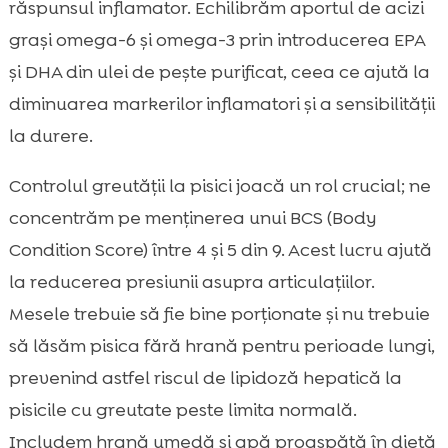
răspunsul inflamator. Echilibrăm aportul de acizi
grași omega-6 și omega-3 prin introducerea EPA
și DHA din ulei de pește purificat, ceea ce ajută la
diminuarea markerilor inflamatori și a sensibilității
la durere.
Controlul greutății la pisici joacă un rol crucial; ne
concentrăm pe menținerea unui BCS (Body
Condition Score) între 4 și 5 din 9. Acest lucru ajută
la reducerea presiunii asupra articulațiilor.
Mesele trebuie să fie bine porționate și nu trebuie
să lăsăm pisica fără hrană pentru perioade lungi,
prevenind astfel riscul de lipidoză hepatică la
pisicile cu greutate peste limita normală.
Includem hrană umedă și apă proaspătă în dietă