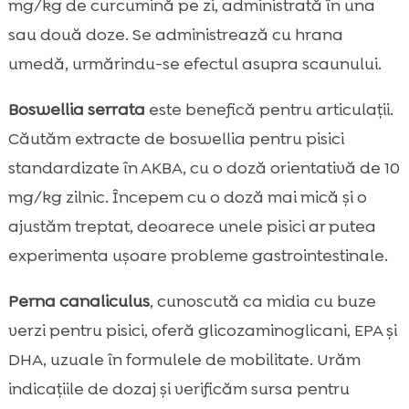
mg/kg de curcumină pe zi, administrată în una
sau două doze. Se administrează cu hrana
umedă, urmărindu-se efectul asupra scaunului.
Boswellia serrata
este benefică pentru articulații.
Căutăm extracte de boswellia pentru pisici
standardizate în AKBA, cu o doză orientativă de 10
mg/kg zilnic. Începem cu o doză mai mică și o
ajustăm treptat, deoarece unele pisici ar putea
experimenta ușoare probleme gastrointestinale.
Perna canaliculus
, cunoscută ca midia cu buze
verzi pentru pisici, oferă glicozaminoglicani, EPA și
DHA, uzuale în formulele de mobilitate. Urăm
indicațiile de dozaj și verificăm sursa pentru