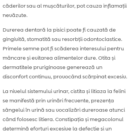
căderilor sau al mușcăturilor, pot cauza inflamații
nevăzute.
Durerea dentară la pisici poate fi cauzată de
gingivită, stomatită sau resorbții odontoclastice.
Primele semne pot fi scăderea interesului pentru
mâncare și evitarea alimentelor dure. Otita și
dermatitele pruriginoase generează un
disconfort continuu, provocând scărpinat excesiv.
La nivelul sistemului urinar, cistita și litiaza la felini
se manifestă prin urinări frecvente, prezența
sângelui în urină sau vocalizări dureroase atunci
când folosesc litiera. Constipația și megacolonul
determină eforturi excesive la defecție și un