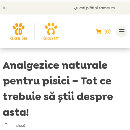
🤝
Poți plăti și ramburs
(0)
Analgezice naturale
pentru pisici – Tot ce
trebuie să știi despre
asta!
m
pisică