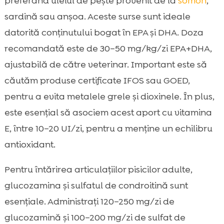
preferând uleiul de pește provenit de la
somon
,
sardină sau anșoa. Aceste surse sunt ideale
datorită conținutului bogat în EPA și DHA. Doza
recomandată este de 30–50 mg/kg/zi EPA+DHA,
ajustabilă de către veterinar. Important este să
căutăm produse certificate IFOS sau GOED,
pentru a evita metalele grele și dioxinele. În plus,
este esențial să asociem acest aport cu vitamina
E, între 10–20 UI/zi, pentru a menține un echilibru
antioxidant.
Pentru întărirea articulațiilor pisicilor adulte,
glucozamina și sulfatul de condroitină sunt
esențiale. Administrați 120–250 mg/zi de
glucozamină și 100–200 mg/zi de sulfat de