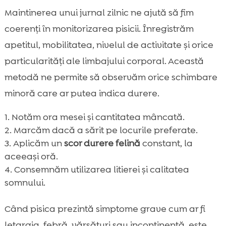
Maintinerea unui jurnal zilnic ne ajută să fim
coerenți în monitorizarea pisicii. Înregistrăm
apetitul, mobilitatea, nivelul de activitate și orice
particularităţi ale limbajului corporal. Această
metodă ne permite să observăm orice schimbare
minoră care ar putea indica durere.
Notăm ora mesei și cantitatea mâncată.
Marcăm dacă a sărit pe locurile preferate.
Aplicăm un
scor durere felină
constant, la
aceeași oră.
Consemnăm utilizarea litierei și calitatea
somnului.
Când pisica prezintă simptome grave cum ar fi
letargia, febră, vărsături sau incontinență, este