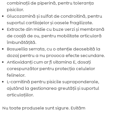
combinații de piperină, pentru toleranța
pisicilor.
Glucozamină și sulfat de condroitină, pentru
suportul cartilajelor și oasele fragilizate.
Extracte din midie cu buze verzi și membrană
de coajă de ou, pentru mobilitate articulară
îmbunătățită.
Boswellia serrata, cu o atenție deosebită la
dozaj pentru a nu provoca efecte secundare.
Antioxidanți cum ar fi vitamina E, dosați
corespunzător pentru protecția celulelor
felinelor.
L-carnitină pentru pisicile supraponderale,
ajutând la gestionarea greutății și suportul
articulațiilor.
Nu toate produsele sunt sigure. Evităm