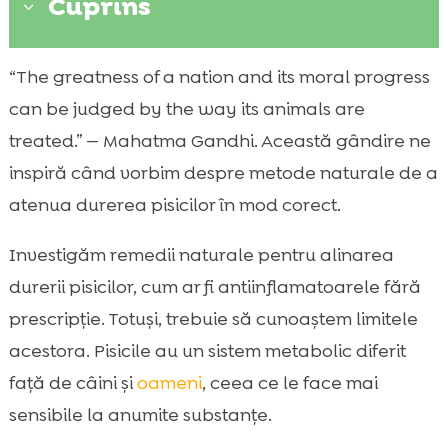
Cuprins
3
Ce înseamnă durerea la pisici și cum o
“The greatness of a nation and its moral progress

recunoaștem
can be judged by the way its animals are
Cauzele frecvente ale durerii la pisici

treated.” — Mahatma Gandhi. Această gândire ne
analgezice naturale pentru pisici

inspiră când vorbim despre metode naturale de a
Plante și extracte cu potențial analgezic

atenua durerea pisicilor în mod corect.
Uleiuri și suplimente sigure pentru pisici

Investigăm remedii naturale pentru alinarea
Remedii din cămară care pot ajuta

durerii pisicilor, cum ar fi antiinflamatoarele fără
Rolul alimentației în reducerea inflamației

și a durerii
prescripție. Totuși, trebuie să cunoaștem limitele
Integrarea produselor CricksyCat în
acestora. Pisicile au un sistem metabolic diferit

îngrijirea holistică
față de câini și
oameni
, ceea ce le face mai
Importanța formulelor hipoalergenice: fără

sensibile la anumite substanțe.
pui și fără grâu