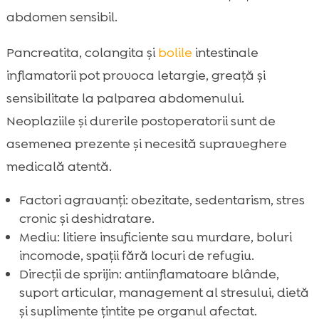
abdomen sensibil.
Pancreatita, colangita și
bolile
intestinale
inflamatorii pot provoca letargie, greață și
sensibilitate la palparea abdomenului.
Neoplaziile și durerile postoperatorii sunt de
asemenea prezente și necesită supraveghere
medicală atentă.
Factori agravanți: obezitate, sedentarism, stres
cronic și deshidratare.
Mediu: litiere insuficiente sau murdare, boluri
incomode, spații fără locuri de refugiu.
Direcții de sprijin: antiinflamatoare blânde,
suport articular, management al stresului, dietă
și suplimente țintite pe organul afectat.