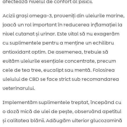
afectează nivelul de confort al pisicii.
Acizii grași omega-3, proveniți din uleiurile marine,
joacă un rol important în reducerea inflamației la
nivel cutanat și urinar. Este vital să nu exagerăm
cu suplimentele pentru a menține un echilibru
antioxidant optim. De asemenea, trebuie să
evităm uleiurile esențiale concentrate, precum
cele de tea tree, eucalipt sau mentă. Folosirea
uleiului de CBD se face strict sub recomandarea
veterinarului.
Implementăm suplimentele treptat, începând cu
o doză mică de ulei de pește, observând apetitul
și calitatea blănii. Adăugăm ulterior glucozamină