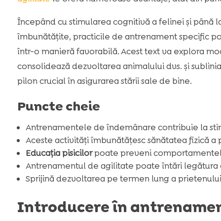
Începând cu stimularea cognitivă a felinei și până 
îmbunătățite, practicile de antrenament specific p
într-o manieră favorabilă. Acest text va explora mo
consolidează dezvoltarea animalului dvs. și sublini
pilon crucial în asigurarea stării sale de bine.
Puncte cheie
Antrenamentele de îndemânare contribuie la sti
Aceste activități îmbunătățesc sănătatea fizică a pi
Educația pisicilor
poate preveni comportamentel
Antrenamentul de agilitate poate întări legătura
Sprijină dezvoltarea pe termen lung a prietenul
Introducere în antrename