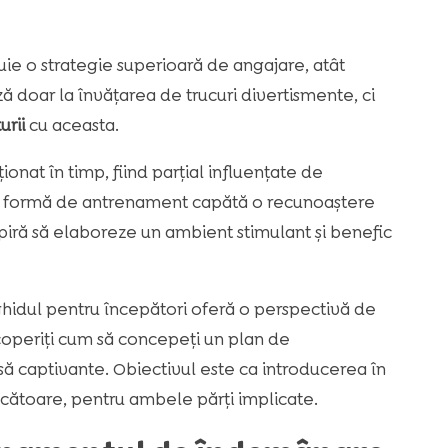
ie o strategie superioară de angajare, atât
ază doar la învățarea de trucuri divertismente, ci
urii
cu aceasta.
ionat în timp, fiind parțial influențate de
ă formă de antrenament capătă o recunoaștere
aspiră să elaboreze un ambient stimulant și benefic
ghidul pentru începători oferă o perspectivă de
periți cum să concepeți un plan de
să captivante. Obiectivul este ca introducerea în
ăcătoare, pentru ambele părți implicate.