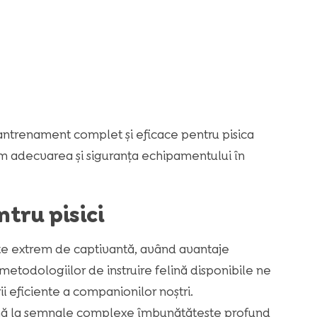
antrenament complet și eficace pentru pisica
icăm adecvarea și siguranța echipamentului în
tru pisici
ate extrem de captivantă, având avantaje
metodologiilor de instruire felină disponibile ne
i eficiente a companionilor noștri.
ă la semnale complexe îmbunătățește profund