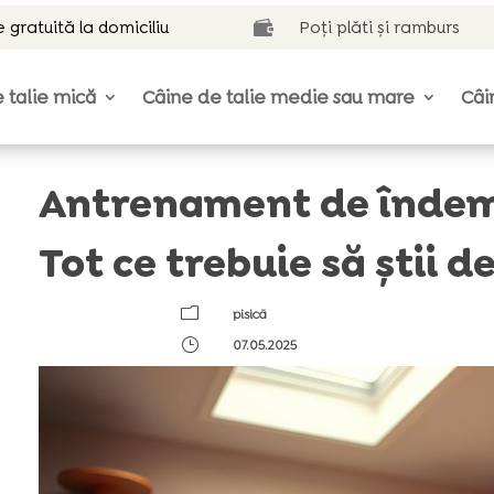
e gratuită la domiciliu
Poți plăti și ramburs

 talie mică
Câine de talie medie sau mare
Câi
Antrenament de îndemâ
Tot ce trebuie să știi d
m
pisică
}
07.05.2025