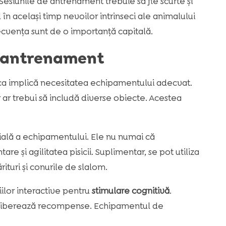
 Sesiunile de antrenament trebuie să fie scurte și
în același timp nevoilor intrinseci ale animalului
ecvența sunt de o importanță capitală.
u antrenament
a implică necesitatea echipamentului adecvat.
ar trebui să includă diverse obiecte. Acestea
ială a echipamentului. Ele nu numai că
e și agilitatea pisicii. Suplimentar, se pot utiliza
rituri și conurile de slalom.
lor interactive pentru
stimulare cognitivă
.
 eliberează recompense. Echipamentul de