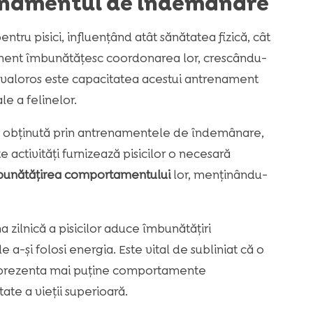
renamentul de îndemânare
u pisici, influențând atât sănătatea fizică, cât
nament îmbunătățesc coordonarea lor, crescându-
e valoros este capacitatea acestui antrenament
e a felinelor.
ă, obținută prin antrenamentele de îndemânare,
ctivități furnizează pisicilor o necesară
unătățirea comportamentului
lor, menținându-
zilnică a pisicilor aduce îmbunătățiri
a-și folosi energia. Este vital de subliniat că o
 va prezenta mai puține comportamente
ate a vieții superioară.