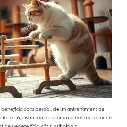
r beneficia considerabil de un antrenament de
litate că, instruirea pisicilor în cadrul cursurilor de
 de vedere fizic, cât și psihologic.