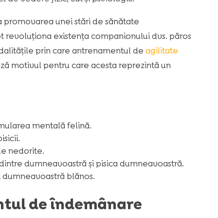
la promovarea unei stări de sănătate
ot revoluționa existența companionului dvs. păros
dalitățile prin care antrenamentul de
agilitate
ază motivul pentru care acesta reprezintă un
mularea mentală felină.
sicii.
e nedorite.
 dintre dumneavoastră și pisica dumneavoastră.
ui dumneavoastră blănos.
ntul de îndemânare