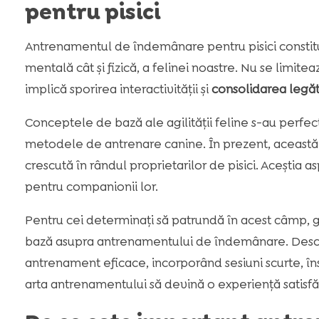
pentru pisici
Antrenamentul de îndemânare pentru pisici constitu
mentală cât și fizică, a felinei noastre. Nu se limite
implică sporirea interactivității și
consolidarea legăt
Conceptele de bază ale agilității feline s-au perfecț
metodele de antrenare canine. În prezent, aceast
crescută în rândul proprietarilor de pisici. Aceștia 
pentru companionii lor.
Pentru cei determinați să patrundă în acest câmp, 
bază asupra antrenamentului de îndemânare. Desco
antrenament eficace, incorporând sesiuni scurte, în
arta antrenamentului să devină o experiență satisf