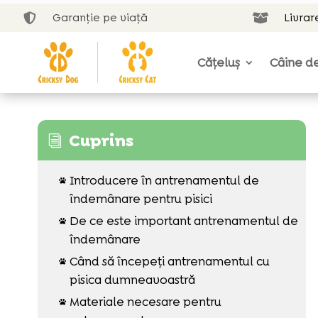
Garanție pe viață
Livrar


Cățeluș
Câine de
Cuprins
i
Introducere în antrenamentul de

îndemânare pentru pisici
De ce este important antrenamentul de

îndemânare
Când să începeți antrenamentul cu

pisica dumneavoastră
Materiale necesare pentru
