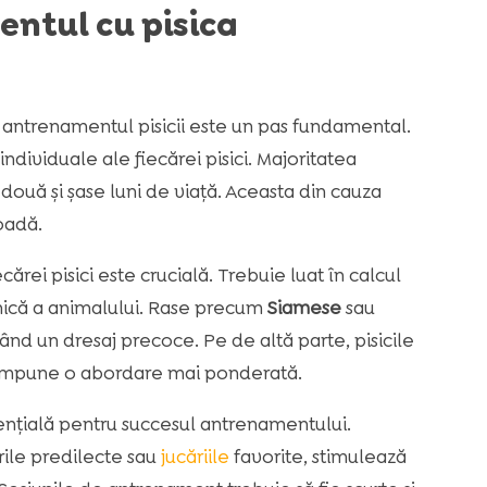
ntul cu pisica
antrenamentul pisicii este un pas fundamental.
individuale ale fiecărei pisici. Majoritatea
e două și șase luni de viață. Aceasta din cauza
oadă.
cărei pisici este crucială. Trebuie luat în calcul
a unică a animalului. Rase precum
Siamese
sau
itând un dresaj precoce. Pe de altă parte, pisicile
 impune o abordare mai ponderată.
sențială pentru succesul antrenamentului.
le predilecte sau
jucăriile
favorite, stimulează