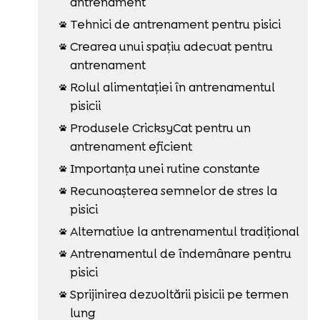
antrenament
Tehnici de antrenament pentru pisici

Crearea unui spațiu adecvat pentru

antrenament
Rolul alimentației în antrenamentul

pisicii
Produsele CricksyCat pentru un

antrenament eficient
Importanța unei rutine constante

Recunoașterea semnelor de stres la

pisici
Alternative la antrenamentul tradițional

Antrenamentul de îndemânare pentru

pisici
Sprijinirea dezvoltării pisicii pe termen

lung