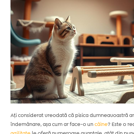
Ați considerat vreodată că pisica dumneavoastră a
îndemânare, așa cum ar face-o un
câine
? Este o rea
agilitate
le oferă numeroase avantaje, atât din punct