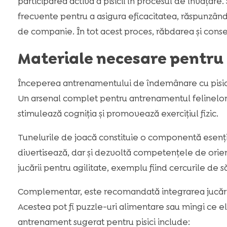
participarea activă a pisicii în procesul de învățare.
frecvente pentru a asigura eficacitatea, răspunzând 
de companie. În tot acest proces, răbdarea și cons
Materiale necesare pentr
Începerea antrenamentului de îndemânare cu pisic
Un arsenal complet pentru antrenamentul felinelor 
stimulează cogniția și promovează exercițiul fizic.
Tunelurile de joacă constituie o componentă esenț
divertisează, dar și dezvoltă competențele de orientar
jucării pentru agilitate, exemplu fiind cercurile de să
Complementar, este recomandată integrarea jucării
Acestea pot fi puzzle-uri alimentare sau mingi ce
antrenament sugerat pentru pisici include: