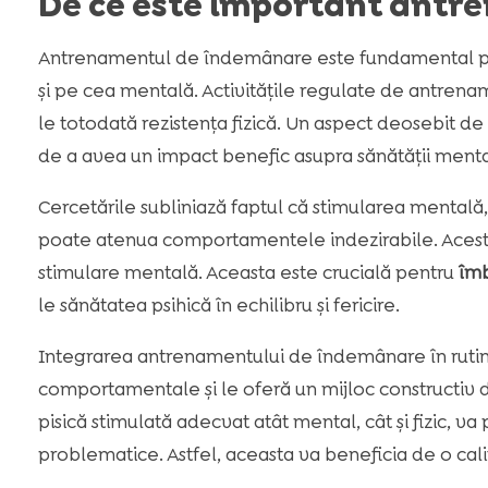
De ce este important ant
Antrenamentul de îndemânare este fundamental pentr
și pe cea mentală. Activitățile regulate de antre
le totodată rezistența fizică. Un aspect deosebit d
de a avea un impact benefic asupra sănătății mental
Cercetările subliniază faptul că stimularea mental
poate atenua comportamentele indezirabile. Aceste a
stimulare mentală. Aceasta este crucială pentru
îmb
le sănătatea psihică în echilibru și fericire.
Integrarea antrenamentului de îndemânare în rutina 
comportamentale și le oferă un mijloc constructiv de 
pisică stimulată adecvat atât mental, cât și fizic,
problematice. Astfel, aceasta va beneficia de o calit