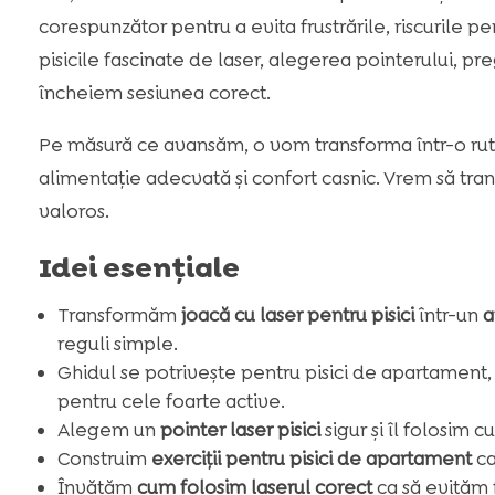
corespunzător pentru a evita frustrările, riscurile p
pisicile fascinate de laser, alegerea pointerului, pre
încheiem sesiunea corect.
Pe măsură ce avansăm, o vom transforma într-o rut
alimentație adecvată și confort casnic. Vrem să tra
valoros.
Idei esențiale
Transformăm
joacă cu laser pentru pisici
într-un
a
reguli simple.
Ghidul se potrivește pentru pisici de apartament,
pentru cele foarte active.
Alegem un
pointer laser pisici
sigur și îl folosim 
Construim
exerciții pentru pisici de apartament
ca
Învățăm
cum folosim laserul corect
ca să evităm 