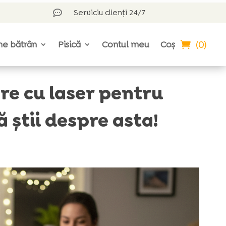
Serviciu clienți 24/7

(0)
ne bătrân
Pisică
Contul meu
Coș
e cu laser pentru
ă știi despre asta!