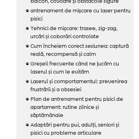
balcon, covoare și obstacole sigure
antrenament de mișcare cu laser pentru

pisici
Tehnici de mișcare: trasee, zig-zag,

urcări și coborâri controlate
Cum încheiem corect sesiunea: captură

reală, recompensă și calm
Greșeli frecvente când ne jucăm cu

laserul și cum le evităm
Laserul și comportamentul: prevenirea

frustrării și a obsesiei
Plan de antrenament pentru pisici de

apartament: rutine zilnice și
săptămânale
Adaptări pentru pui, adulți, seniori și

pisici cu probleme articulare