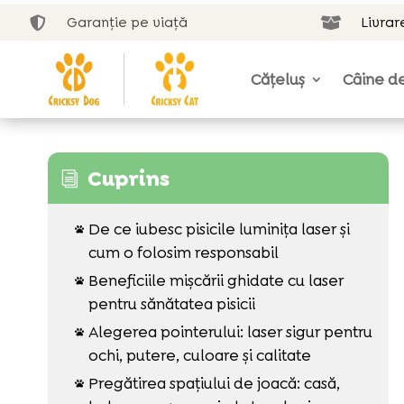
Garanție pe viață
Livrar


Cățeluș
Câine de
Cuprins
i
De ce iubesc pisicile luminița laser și

cum o folosim responsabil
Beneficiile mișcării ghidate cu laser

pentru sănătatea pisicii
Alegerea pointerului: laser sigur pentru

ochi, putere, culoare și calitate
Pregătirea spațiului de joacă: casă,
