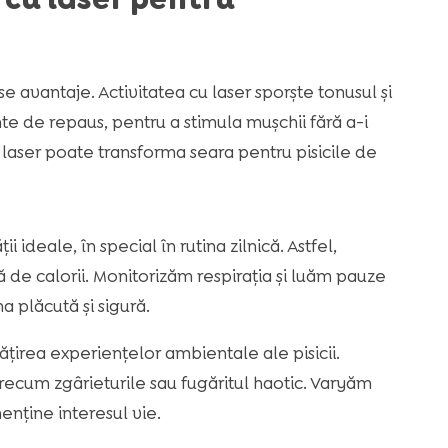
vantaje. Activitatea cu laser sporște tonusul și
te de repaus, pentru a stimula mușchii fără a-i
laser poate transforma seara pentru pisicile de
ideale, în special în rutina zilnică. Astfel,
de calorii. Monitorizăm respirația și luăm pauze
 plăcută și sigură.
irea experiențelor ambientale ale pisicii.
ecum zgârieturile sau fugăritul haotic. Varyăm
enține interesul vie.