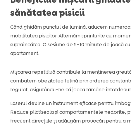
sănătatea pisicii
Când ghidăm punctul de lumină, aducem numeroase a
mobilitatea pisicilor. Alternăm sprinturile cu momen
supraîncărca. O sesiune de 5–10 minute de joacă cu 
apartament.
Mișcarea repetitivă contribuie la menținerea greutății 
combatem obezitatea felină prin arderea constantă 
regulat, asigurându-ne că joaca rămâne întotdeauna
Laserul devine un instrument eficace pentru îmbogăț
Reduce plictiseala și comportamentele nedorite, pr
frecvent direcțiile și adăugăm provocări pentru a m