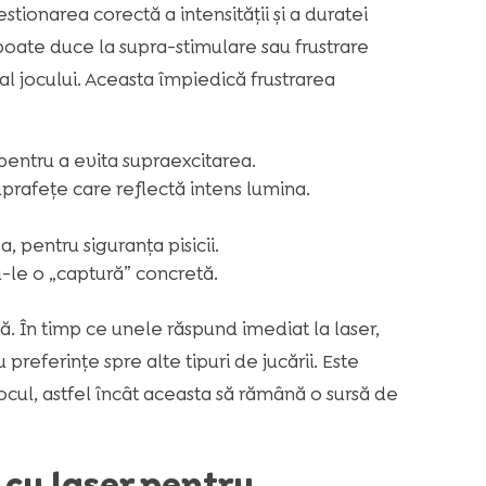
tionarea corectă a intensității și a duratei
 poate duce la supra-stimulare sau frustrare
 al jocului. Aceasta împiedică frustrarea
 pentru a evita supraexcitarea.
uprafețe care reflectă intens lumina.
pentru siguranța pisicii.
u-le o „captură” concretă.
ă. În timp ce unele răspund imediat la laser,
referințe spre alte tipuri de jucării. Este
ocul, astfel încât aceasta să rămână o sursă de
 cu laser pentru