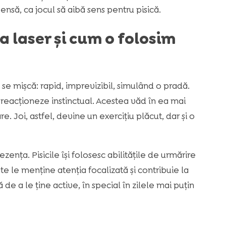
să, ca jocul să aibă sens pentru pisică.
ța laser și cum o folosim
e se mișcă: rapid, imprevizibil, simulând o pradă.
eacționeze instinctual. Acestea văd în ea mai
 Joi, astfel, devine un exercițiu plăcut, dar și o
ezența. Pisicile își folosesc abilitățile de urmărire
ate le menține atenția focalizată și contribuie la
e a le ține active, în special în zilele mai puțin