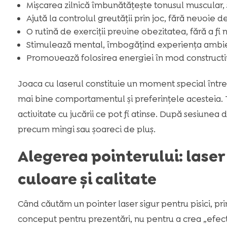
Mișcarea zilnică îmbunătățește tonusul muscular, s
Ajută la controlul greutății prin joc, fără nevoie de
O rutină de exerciții previne obezitatea, fără a fi
Stimulează mental, îmbogățind experiența ambient
Promovează folosirea energiei în mod constructiv
Joaca cu laserul constituie un moment special între
mai bine comportamentul și preferințele acesteia.
activitate cu jucării ce pot fi atinse. După sesiunea 
precum mingi sau șoareci de pluș.
Alegerea pointerului: laser
culoare și calitate
Când căutăm un pointer laser sigur pentru pisici, pri
conceput pentru prezentări, nu pentru a crea „efec