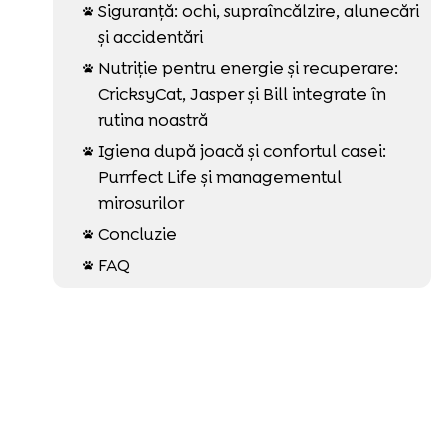
Siguranță: ochi, supraîncălzire, alunecări

și accidentări
Nutriție pentru energie și recuperare:

CricksyCat, Jasper și Bill integrate în
rutina noastră
Igiena după joacă și confortul casei:

Purrfect Life și managementul
mirosurilor
Concluzie

FAQ
