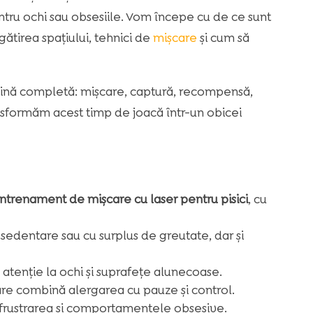
entru ochi sau obsesiile. Vom începe cu de ce sunt
gătirea spațiului, tehnici de
mișcare
și cum să
ină completă: mișcare, captură, recompensă,
nsformăm acest timp de joacă într-un obicei
ntrenament de mișcare cu laser pentru pisici
, cu
 sedentare sau cu surplus de greutate, dar și
cu atenție la ochi și suprafețe alunecoase.
re combină alergarea cu pauze și control.
frustrarea și comportamentele obsesive.