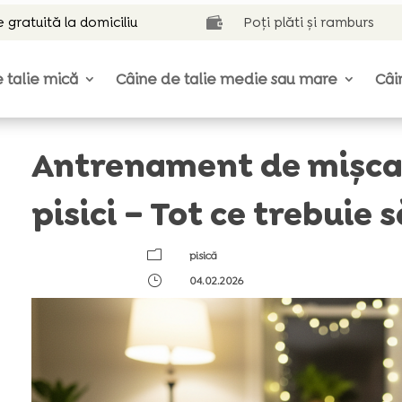
e gratuită la domiciliu
Poți plăti și ramburs

 talie mică
Câine de talie medie sau mare
Câi
Antrenament de mișcar
pisici – Tot ce trebuie s
m
pisică
}
04.02.2026