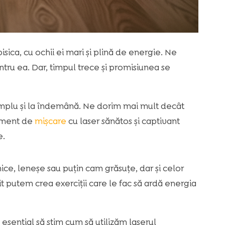
sica, cu ochii ei mari și plină de energie. Ne
tru ea. Dar, timpul trece și promisiunea se
, simplu și la îndemână. Ne dorim mai mult decât
nament de
mișcare
cu laser sănătos și captivant
e.
ice, leneșe sau puțin cam grăsuțe, dar și celor
it putem crea exerciții care le fac să ardă energia
e esențial să știm cum să utilizăm laserul