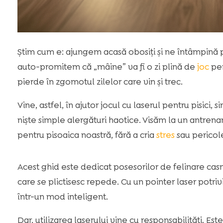
Știm cum e: ajungem acasă obosiți și ne întâmpină pi
auto-promitem că „mâine” va fi o zi plină de
joc
pen
pierde în zgomotul zilelor care vin și trec.
Vine, astfel, în ajutor jocul cu laserul pentru pisici
niște simple alergături haotice. Visăm la un antre
pentru pisoaica noastră, fără a cria
stres
sau pericol
Acest ghid este dedicat posesorilor de felinare casn
care se plictisesc repede. Cu un pointer laser potriv
într-un mod inteligent.
Dar, utilizarea laserului vine cu responsabilități. Est