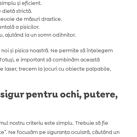
implu și eficient.
 dietă strictă.
 nevoie de măsuri drastice.
ală a pisicilor.
, ajutând la un somn odihnitor.
 noi și pisica noastră. Ne permite să înțelegem
 Totuși, e important să combinăm această
de laser, trecem la jocuri cu obiecte palpabile,
 sigur pentru ochi, putere,
mul nostru criteriu este simplu. Trebuie să fie
te”. Ne focusăm pe siguranța oculară, căutând un