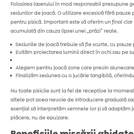
Folosirea laserului în mod responsabil presupune ges
sesiunilor de joacă. O utilizare excesivă fără pauze
pentru pisică. Important este să oferim un final clar
acumulată din cauza lipsei unei „prăzi” reale.
Sesiunile de joacă trebuie să fie scurte, cu pauze
Evităm proiectarea luminii direct în ochi sau pe s
Alegem pentru joacă zone care previn alunecarea, 
Finalizăm sesiunea cu o jucărie tangibilă, oferind
Nu toate pisicile sunt la fel de receptive la momeal
altele pot avea nevoie de introducere graduală sau p
esențial să interpretăm semnele lor și să adaptăm j
plăcere, nu de epuizare.
Beneficiile mișcării ghidate