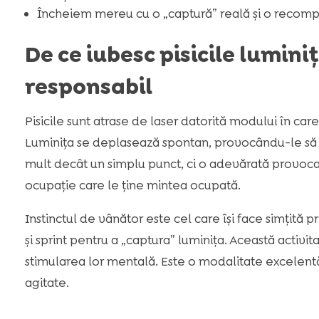
Încheiem mereu cu o „captură” reală și o recompen
De ce iubesc pisicile lumini
responsabil
Pisicile sunt atrase de laser datorită modului în car
Luminița se deplasează spontan, provocându-le să r
mult decât un simplu punct, ci o adevărată provocare.
ocupație care le ține mintea ocupată.
Instinctul de vânător este cel care își face simțită pr
și sprint pentru a „captura” luminița. Această activit
stimularea lor mentală. Este o modalitate excelentă d
agitate.