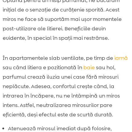
Optând pentru un nisip parfumat, ne bucurăm
inițial de o senzație de curățenie sporită. Acest
miros ne face să suportăm mai ușor momentele
post-utilizare ale litierei. Beneficiile devin
evidente, în special în spații mai restrânse.
În apartamentele slab ventilate, pe timp de
iarnă
sau când litiera e pozitionată în
baie
sau hol,
parfumul crează iluzia unei case fără mirosuri
neplăcute. Adesea, confortul crește când, la
intrarea în încăpere, nu ne întâmpină un miros
intens. Astfel, neutralizarea mirosurilor pare
eficientă, deși efectul este de scurtă durată.
Atenuează mirosul imediat după folosire,