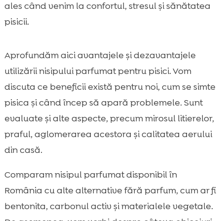
ales când venim la confortul, stresul și sănătatea
Parfum vs. praf: cum alegem un nisip cu

dispersie redusă
pisicii.
Controlul mirosului: alternative eficiente

fără parfum
Aprofundăm aici avantajele și dezavantajele
Puterea de aglomerare și curățarea zilnică

utilizării nisipului parfumat pentru pisici. Vom
Cum influențează nisipul parfumat

discuta ce beneficii există pentru noi, cum se simte
acceptarea litierei la pui și la pisici adulte
pisica și când încep să apară problemele. Sunt
Cazuri în care nisipul parfumat poate fi o

evaluate și alte aspecte, precum mirosul litierelor,
alegere bună
praful, aglomerarea acestora și calitatea aerului
Cazuri în care recomandăm să evităm

nisipul parfumat
din casă.
Cum facem tranziția între nisipuri fără să

Comparam nisipul parfumat disponibil în
creăm refuzul litierei
România cu alte alternative fără parfum, cum ar fi
Purrfect Life: nisip natural, pe bază de

bentonită, cu control excelent al mirosului
bentonita, carbonul activ și materialele vegetale.
Rolul alimentației în mirosul litierei:
