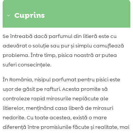
Cuprins
3
De ce discutăm despre nisipul parfumat
Se întreabă dacă parfumul din litieră este cu

pentru pisici
adevărat o soluție sau pur și simplu camuflează
Ce este nisipul parfumat și cum

problema. Între timp, pisica noastră ar putea
funcționează parfumul
suferi consecințele.
Avantaje percepute ale nisipului parfumat

în locuință
În România, nisipul parfumat pentru pisici este
avantajele și dezavantajele nisipului

ușor de găsit pe rafturi. Acesta promite să
parfumat pentru pisici
controleze rapid mirosurile neplăcute ale
Dezavantaje posibile: sensibilități și stres la

litierelor, menținând casa liberă de mirosuri
pisici
nedorite. Cu toate acestea, există o mare
Impact asupra căilor respiratorii și

diferență între promisiunile făcute și realitate, mai
alergenilor din casă