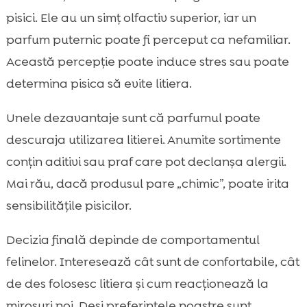
pisici. Ele au un simț olfactiv superior, iar un
parfum puternic poate fi perceput ca nefamiliar.
Această percepție poate induce stres sau poate
determina pisica să evite litiera.
Unele dezavantaje sunt că parfumul poate
descuraja utilizarea litierei. Anumite sortimente
conțin aditivi sau praf care pot declanșa alergii.
Mai rău, dacă produsul pare „chimic”, poate irita
sensibilitățile pisicilor.
Decizia finală depinde de comportamentul
felinelor. Interesează cât sunt de confortabile, cât
de des folosesc litiera și cum reacționează la
mirosuri noi. Deși preferințele noastre sunt