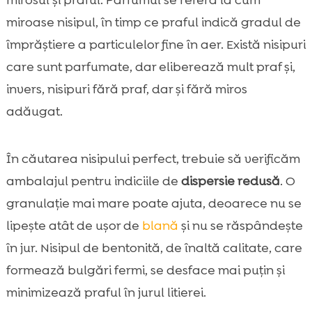
miroase nisipul, în timp ce praful indică gradul de
împrăștiere a particulelor fine în aer. Există nisipuri
care sunt parfumate, dar eliberează mult praf și,
invers, nisipuri fără praf, dar și fără miros
adăugat.
În căutarea nisipului perfect, trebuie să verificăm
ambalajul pentru indiciile de
dispersie redusă
. O
granulație mai mare poate ajuta, deoarece nu se
lipește atât de ușor de
blană
și nu se răspândește
în jur. Nisipul de bentonită, de înaltă calitate, care
formează bulgări fermi, se desface mai puțin și
minimizează praful în jurul litierei.