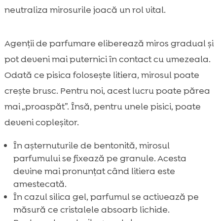
neutraliza mirosurile joacă un rol vital.
Agenții de parfumare eliberează miros gradual și
pot deveni mai puternici în contact cu umezeala.
Odată ce pisica folosește litiera, mirosul poate
crește brusc. Pentru noi, acest lucru poate părea
mai „proaspăt”. Însă, pentru unele pisici, poate
deveni copleșitor.
În așternuturile de bentonită, mirosul
parfumului se fixează pe granule. Acesta
devine mai pronunțat când litiera este
amestecată.
În cazul silica gel, parfumul se activează pe
măsură ce cristalele absoarb lichide.