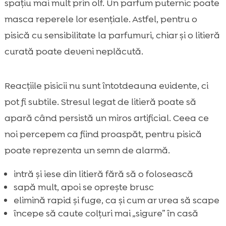
spațiu mai mult prin olf. Un parfum puternic poate
masca reperele lor esențiale. Astfel, pentru o
pisică cu sensibilitate la parfumuri, chiar și o litieră
curată poate deveni neplăcută.
Reacțiile pisicii nu sunt întotdeauna evidente, ci
pot fi subtile. Stresul legat de litieră poate să
apară când persistă un miros artificial. Ceea ce
noi percepem ca fiind proaspăt, pentru pisică
poate reprezenta un semn de alarmă.
intră și iese din litieră fără să o folosească
sapă mult, apoi se oprește brusc
elimină rapid și fuge, ca și cum ar vrea să scape
începe să caute colțuri mai „sigure” în casă