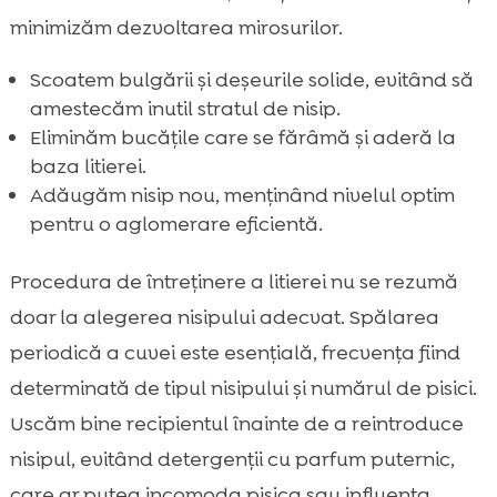
minimizăm dezvoltarea mirosurilor.
Scoatem bulgării și deșeurile solide, evitând să
amestecăm inutil stratul de nisip.
Eliminăm bucățile care se fărâmă și aderă la
baza litierei.
Adăugăm nisip nou, menținând nivelul optim
pentru o aglomerare eficientă.
Procedura de întreținere a litierei nu se rezumă
doar la alegerea nisipului adecvat. Spălarea
periodică a cuvei este esențială, frecvența fiind
determinată de tipul nisipului și numărul de pisici.
Uscăm bine recipientul înainte de a reintroduce
nisipul, evitând detergenții cu parfum puternic,
care ar putea incomoda pisica sau influența