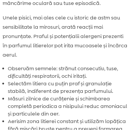
mâncărime oculară sau tuse episodică.
Unele pisici, mai ales cele cu istoric de astm sau
sensibilitate la mirosuri, arată reacții mai
pronunțate. Praful și potențialii alergeni prezenti
în parfumul litierelor pot irita mucoasele și încărca
aerul.
Observăm semnele: strănut consecutiv, tuse,
dificultăți respiratorii, ochi iritați.
Selectăm litiera cu puțin praf și granulație
stabilă, indiferent de prezența parfumului.
Măsuri zilnice de curățenie și schimbarea
completă periodica a nisipului reduc amoniacul
și particulele din aer.
Aerisim zona litierei constant și utilizăm lopățica
fără mișcări bruste pentru a preveni formarea