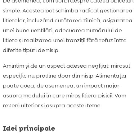
De asemenea, vom vorbi despre câteva obiceiuri
CricksyCat, Jasper și Bill
simple. Acestea pot schimba radical gestionarea
Cum alegem corect în funcție de pisica

litierelor, incluzând curățarea zilnică, asigurarea
noastră și de stilul nostru de viață
unei bune ventilări, adecvarea numărului de
Concluzie

litiere și realizarea unei tranziții fără refuz între
FAQ

diferite tipuri de nisip.
Amintim și de un aspect adesea neglijat: mirosul
específic nu provine doar din nisip. Alimentația
poate avea, de asemenea, un impact major
asupra modului în care miros litiera pisicii. Vom
reveni ulterior și asupra acestei teme.
Idei principale