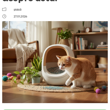
m
pisică
}
27.01.2026