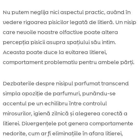
Nu putem neglija nici aspectul practic, având în
vedere rigoarea pisicilor legată de litieră. Un nisip
care nevoile noastre olfactive poate altera
percepția pisicii asupra spațiului său intim.
Aceasta poate duce la evitarea litierei,
comportament problemativ pentru ambele părți.
Dezbaterile despre nisipul parfumat transcend
simpla opoziție de parfumuri, punându-se
accentul pe un echilibru între controlul
mirosurilor, igienă zilnică și alegerea corectă a
litierei. Divergențele pot genera comportamente
nedorite, cum ar fi eliminațiile în afara litierei,