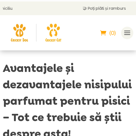
🤝
Poți plăti și ramburs
(0)
Avantajele și
dezavantajele nisipului
parfumat pentru pisici
– Tot ce trebuie să știi
despre asta!