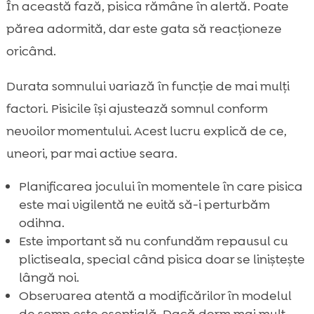
În această fază, pisica rămâne în alertă. Poate
părea adormită, dar este gata să reacționeze
oricând.
Durata somnului variază în funcție de mai mulți
factori. Pisicile își ajustează somnul conform
nevoilor momentului. Acest lucru explică de ce,
uneori, par mai active seara.
Planificarea jocului în momentele în care pisica
este mai vigilentă ne evită să-i perturbăm
odihna.
Este important să nu confundăm repausul cu
plictiseala, special când pisica doar se liniștește
lângă noi.
Observarea atentă a modificărilor în modelul
de somn este esențială. Dacă dorm mai mult