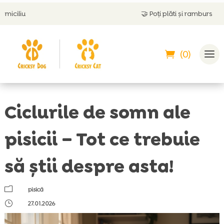
🤝
Poți plăti și ramburs
(0)
Ciclurile de somn ale
pisicii – Tot ce trebuie
să știi despre asta!
m
pisică
}
27.01.2026