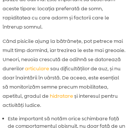
aceste tipare: locația preferată de somn,
rapiditatea cu care adorm și factorii care le
întrerup somnul.
Când pisicile ajung la bătrânețe, pot petrece mai
mult timp dormind, iar trezirea le este mai greoaie.
Uneori, nevoia crescută de odihnă se datorează
durerilor
articulare
sau dificultăților de auz, și nu
doar înaintării în vârstă. De aceea, este esențial
să monitorizăm semne precum mobilitatea,
apetitul, gradul de
hidratare
și interesul pentru
activități ludice.
Este important să notăm orice schimbare față
de comportamentul obișnuit, nu doar față de un