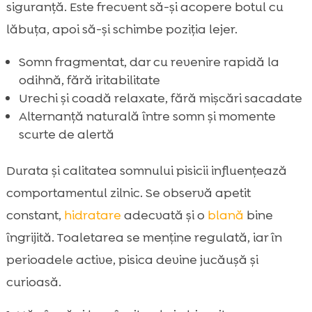
siguranță. Este frecvent să-și acopere botul cu
lăbuța, apoi să-și schimbe poziția lejer.
Somn fragmentat, dar cu revenire rapidă la
odihnă, fără iritabilitate
Urechi și coadă relaxate, fără mișcări sacadate
Alternanță naturală între somn și momente
scurte de alertă
Durata și calitatea somnului pisicii influențează
comportamentul zilnic. Se observă apetit
constant,
hidratare
adecvată și o
blană
bine
îngrijită. Toaletarea se menține regulată, iar în
perioadele active, pisica devine jucăușă și
curioasă.