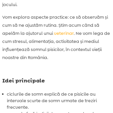
jocului.
Somn și alimentație: ce mănâncă pisica

poate schimba odihna
Vom explora aspecte practice: ce să observăm și
Integrarea CricksyCat în rutina noastră:

cum să ne ajustăm rutina. Știm acum când să
nutriție care susține starea de bine
apelăm la ajutorul unui
veterinar
. Ne vom lega de
Activitate și joacă: cum ne ajută să reglăm

somnul pisicii
cum stresul, alimentația, activitatea și mediul
Mediul de somn ideal: temperatură, liniște,
influențează somnul pisicilor, în contextul vieții

locuri preferate și siguranță
noastre din România.
Litierea și confortul nocturn: rolul Purrfect

Life în rutina zilnică
Somnul la pisicile de interior: stimulare

Idei principale
mentală, ferestre și “vânătoare” sigură
Concluzie

ciclurile de somn explică de ce pisicile au
FAQ
intervale scurte de somn urmate de treziri

frecvente.