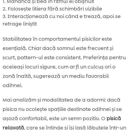
Mănâncă și bea în ritmul ei obișnuit
Folosește litiera fără schimbări vizibile
Interacționează cu noi când e trează, apoi se
retrage liniștit
Stabilitatea în comportamentul pisicilor este
esențială. Chiar dacă somnul este frecvent și
scurt, pattern-ul este consistent. Preferința pentru
aceleași locuri sigure, cum ar fi un culcuș ori o
zonă înaltă, sugerează un mediu favorabil
odihnei.
Mai analizăm și modalitatea de a adormi: dacă
pisica nu ocolește spațiile destinate odihnei și se
așază confortabil, este un semn pozitiv. O
pisică
relaxată
, care se întinde și își lasă lăbuțele într-un