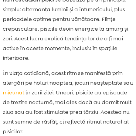
simplu: alternanța luminii și a întunericului, plus
perioadele optime pentru vânătoare. Ființe
crepusculare, pisicile devin energice la amurg și
zori. Acest lucru explică tendința lor de a fi mai
active în aceste momente, inclusiv în spațiile
interioare.
În viața cotidiană, acest ritm se manifestă prin
alergări pe holuri noaptea, jocuri neașteptate sau
mieunat
în zorii zilei. Uneori, pisicile au episoade
de trezire nocturnă, mai ales dacă au dormit mult
ziua sau au fost stimulate prea târziu. Acestea nu
sunt semne de răsfăț, ci reflectă ritmul natural al
pisicilor.