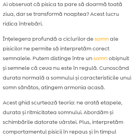
De ce dorm pisicile atât de mult și ce
Ai observat că pisica ta pare să doarmă toată

înseamnă asta pentru noi
ziua, dar se transformă noaptea? Acest lucru
Ce sunt ciclurile de somn la pisici și cum

ridica întrebări.
funcționează
ciclurile de somn ale pisicii: etape, durată și
Înțelegera profundă a ciclurilor de
somn
ale

ritm zilnic
pisicilor ne permite să interpretăm corect
Cât ar trebui să doarmă o pisică în funcție

semnalele. Putem distinge între un
somn
obișnuit
de vârstă
și semnele că ceva nu este în regulă. Cunoscând
Ritmul circadian la pisici: de ce sunt mai

durata normală a somnului și caracteristicile unui
active dimineața și seara
somn sănătos, atingem armonia acasă.
Semne că pisica doarme bine: indicatori de

sănătate și confort
Acest ghid scurtează teoria: ne arată etapele,
Când somnul devine un semnal de alarmă:

durata și ritmicitatea somnului. Abordăm și
letargie, apatie, schimbări bruște
schimbările datorate vârstei. Plus, interpretăm
Stresul și anxietatea: cum influențează

comportamentul pisicii în repaus și în timpul
somnul pisicii