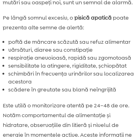
mutări sau oaspeți noi, sunt un semnal de alarmă.
Pe lângă somnul excesiv, o
pisică apatică
poate
prezenta alte semne de alertă:
poftă de mâncare scăzută sau refuz alimentar
vărsături, diaree sau constipație
respirație anevoioasă, rapidă sau zgomotoasă
sensibilitate la atingere, rigiditate, șchiopătat
schimbări în frecvența urinărilor sau localizarea
acestora
scădere în greutate sau blană neîngrijită
Este utilă o monitorizare atentă pe 24–48 de ore.
Notăm comportamentul de alimentație și
hidratare, observațiile din litieră și nivelul de
energie în momentele active. Aceste informații ne