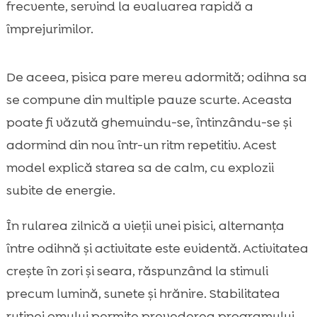
frecvente, servind la evaluarea rapidă a
împrejurimilor.
De aceea, pisica pare mereu adormită; odihna sa
se compune din multiple pauze scurte. Aceasta
poate fi văzută ghemuindu-se, întinzându-se și
adormind din nou într-un ritm repetitiv. Acest
model explică starea sa de calm, cu explozii
subite de energie.
În rularea zilnică a vieții unei pisici, alternanța
între odihnă și activitate este evidentă. Activitatea
crește în zori și seara, răspunzând la stimuli
precum lumină, sunete și hrănire. Stabilitatea
rutinei omului permite prevederea programului