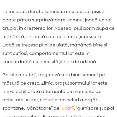
La început, durata somnului unui pui de pisică
poate părea surprinzătoare: somnul joacă un rol
crucial în creșterea lor. Adesea, puii dorm după ce
mănâncă, se joacă sau au interacțiuni scurte.
Dacă se trezesc plini de viață, mănâncă bine și
sunt curioși, comportamentul lor este în
concordanță cu necesitățile lor de odihnă.
Pisicile adulte își reglează mai bine somnul pe
măsură ce cresc. Zilnic, orașul somnului lor este
într-o echilibrată alternanță cu momente de
activitate. Astfel, ciclurile lor includ alergări
spontane, „vânătoare” de
jucării
, igienizare și apoi
pauze de odihnă. Este important să observăm