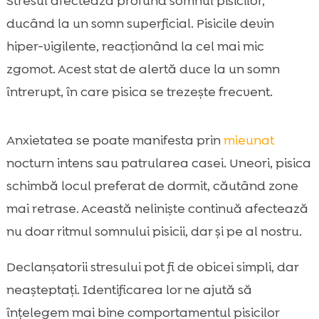
Stresul afectează profund somnul pisicilor,
ducând la un somn superficial. Pisicile devin
hiper-vigilente, reacționând la cel mai mic
zgomot. Acest stat de alertă duce la un somn
întrerupt, în care pisica se trezește frecvent.
Anxietatea se poate manifesta prin
mieunat
nocturn intens sau patrularea casei. Uneori, pisica
schimbă locul preferat de dormit, căutând zone
mai retrase. Această neliniște continuă afectează
nu doar ritmul somnului pisicii, dar și pe al nostru.
Declanșatorii stresului pot fi de obicei simpli, dar
neașteptați. Identificarea lor ne ajută să
înțelegem mai bine comportamentul pisicilor