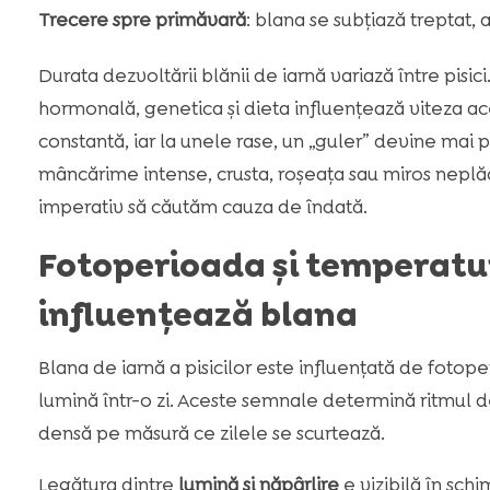
Trecere spre primăvară
: blana se subțiază treptat, 
Durata dezvoltării blănii de iarnă variază între pisic
hormonală, genetica și dieta influențează viteza a
constantă, iar la unele rase, un „guler” devine mai 
mâncărime intense, crusta, roșeața sau miros neplăc
imperativ să căutăm cauza de îndată.
Fotoperioada și temperatura
influențează blana
Blana de iarnă a pisicilor este influențată de fotop
lumină într-o zi. Aceste semnale determină ritmul de
densă pe măsură ce zilele se scurtează.
Legătura dintre
lumină și năpârlire
e vizibilă în sch