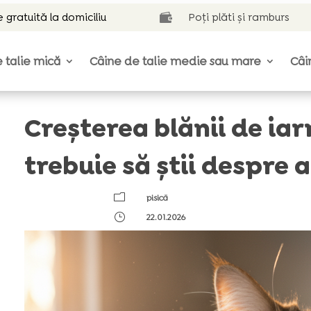
e gratuită la domiciliu
Poți plăti și ramburs

 talie mică
Câine de talie medie sau mare
Câi
Creșterea blănii de iarn
trebuie să știi despre a
m
pisică
}
22.01.2026