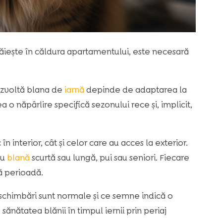
răiește în căldura apartamentului, este necesară
?
dezvoltă blana de
iarnă
depinde de adaptarea la
o năpârlire specifică sezonului rece și, implicit,
în interior, cât și celor care au acces la exterior.
cu
blană
scurtă sau lungă, pui sau seniori. Fiecare
tă perioadă.
chimbări sunt normale și ce semne indică o
nătatea blănii în timpul iernii prin periaj