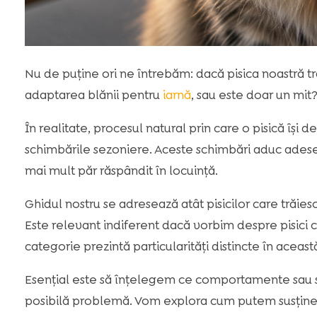
Nu de puține ori ne întrebăm: dacă pisica noastră t
adaptarea blănii pentru
iarnă
, sau este doar un mit
În realitate, procesul natural prin care o pisică își 
schimbările sezoniere. Aceste schimbări aduc adesea 
mai mult păr răspândit în locuință.
Ghidul nostru se adresează atât pisicilor care trăiesc 
Este relevant indiferent dacă vorbim despre pisici 
categorie prezintă particularități distincte în aceas
Esențial este să înțelegem ce comportamente sau s
posibilă problemă. Vom explora cum putem susține să