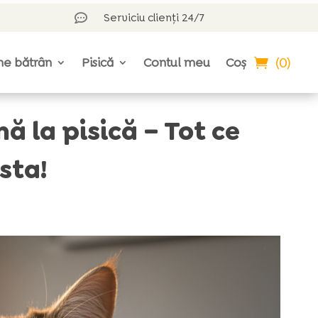
Serviciu clienți 24/7

(0)
ne bătrân
Pisică
Contul meu
Coș
ă la pisică – Tot ce
sta!