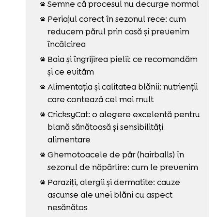
Semne că procesul nu decurge normal

Periajul corect în sezonul rece: cum

reducem părul prin casă și prevenim
încâlcirea
Baia și îngrijirea pielii: ce recomandăm

și ce evităm
Alimentația și calitatea blănii: nutrienții

care contează cel mai mult
CricksyCat: o alegere excelentă pentru

blană sănătoasă și sensibilități
alimentare
Ghemotoacele de păr (hairballs) în

sezonul de năpârlire: cum le prevenim
Paraziți, alergii și dermatite: cauze

ascunse ale unei blăni cu aspect
nesănătos