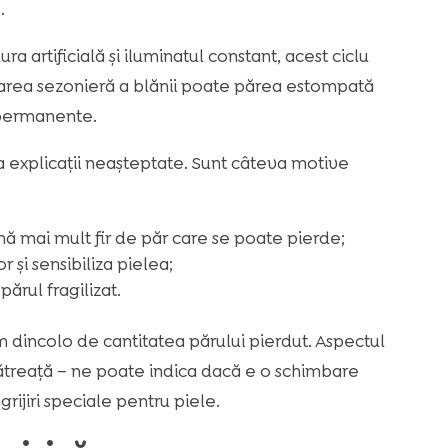
.
 artificială și iluminatul constant, acest ciclu
area sezonieră a blănii poate părea estompată
 permanente.
va explicații neașteptate. Sunt câteva motive
ă mai mult fir de păr care se poate pierde;
r și sensibiliza pielea;
ărul fragilizat.
vim dincolo de cantitatea părului pierdut. Aspectul
mătreață – ne poate indica dacă e o schimbare
rijiri speciale pentru piele.