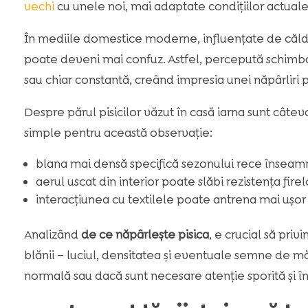
vechi
cu unele noi, mai adaptate condițiilor actuale
În mediile domestice moderne, influențate de căldura
poate deveni mai confuz. Astfel, percepută schimb
sau chiar constantă, creând impresia unei năpârliri
Despre părul pisicilor văzut în casă iarna sunt câte
simple pentru această observație:
blana mai densă specifică sezonului rece înseamn
aerul uscat din interior poate slăbi rezistența firelo
interacțiunea cu textilele poate antrena mai ușor p
Analizând
de ce năpârlește pisica
, e crucial să pri
blănii – luciul, densitatea și eventuale semne de 
normală sau dacă sunt necesare atenție sporită și îng