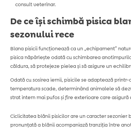
consult veterinar.
De ce își schimbă pisica bl
sezonului rece
Blana pisicii funcționează ca un „echipament” natura
pisica năpârlește odată cu schimbarea anotimpurilo
căldura, să protejeze pielea și să asigure un echilibru
Odată cu sosirea iernii, pisicile se adaptează printr-
temperatura scade, determinând animalele să dez
strat intern mai pufos și fire exterioare care asigură 
Ciclicitatea blănii pisicilor are un caracter sezonier
pronunțată a blănii acompaniază tranziția între anot