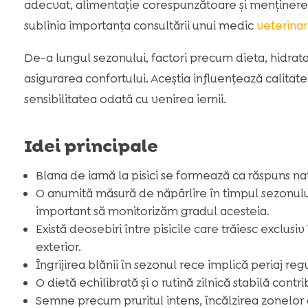
adecvat, alimentație corespunzătoare și menținere
sublinia importanța consultării unui medic
veterinar
De-a lungul sezonului, factori precum dieta, hidratare
asigurarea confortului. Aceștia influențează calitat
sensibilitatea odată cu venirea iernii.
Idei principale
Blana de iarnă la pisici se formează ca răspuns na
O anumită măsură de năpârlire în timpul sezonulu
important să monitorizăm gradul acesteia.
Există deosebiri între pisicile care trăiesc exclusiv 
exterior.
Îngrijirea blănii în sezonul rece implică periaj re
O dietă echilibrată și o rutină zilnică stabilă con
Semne precum pruritul intens, încălzirea zonelor 