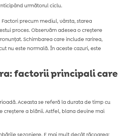
anticipând următorul ciclu.
i. Factori precum mediul, vârsta, starea
cestui proces. Observăm adesea o creștere
pronunțat. Schimbarea care include rarirea,
ut nu este normală. În aceste cazuri, este
: factorii principali care
erioadă. Aceasta se referă la durata de timp cu
 creștere a blănii. Astfel, blana devine mai
imbările sezoniere. E mai mult decât răcoarea;