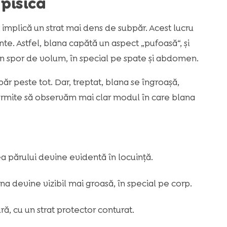
 pisică
 implică un strat mai dens de subpăr. Acest lucru
nte. Astfel, blana capătă un aspect „pufoasă“, și
n spor de volum, în special pe spate și abdomen.
r peste tot. Dar, treptat, blana se îngroașă,
ermite să observăm mai clar modul în care blana
rea părului devine evidentă în locuință.
na devine vizibil mai groasă, în special pe corp.
ură, cu un strat protector conturat.