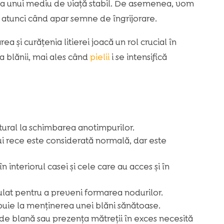
a unui mediu de viață stabil. De asemenea, vom
atunci când apar semne de îngrijorare.
a și curățenia litierei joacă un rol crucial în
ea blănii, mai ales când
pielii
i se intensifică
tural la schimbarea anotimpurilor.
i rece este considerată normală, dar este
în interiorul casei și cele care au acces și în
gulat pentru a preveni formarea nodurilor.
tribuie la menținerea unei blăni sănătoase.
de blană sau prezența mătreții în exces necesită