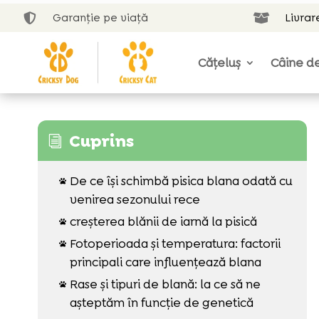
Garanție pe viață
Livrar


Cățeluș
Câine de
Cuprins
i
De ce își schimbă pisica blana odată cu

venirea sezonului rece
creșterea blănii de iarnă la pisică

Fotoperioada și temperatura: factorii

principali care influențează blana
Rase și tipuri de blană: la ce să ne

așteptăm în funcție de genetică