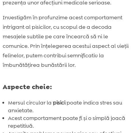
prezența unor afecțiuni medicale serioase.
Recomandări alimentare: Hrana pentru

pisici CricksyCat
Investigăm în profunzime acest comportament
Pisica merge în cerc: cazuri și exemple
intrigant al pisicilor, cu scopul de a decoda

Importanța vizitelor regulate la veterinar
mesajele subtile pe care încearcă să ni le

Cum să observăm schimbările în

comunice. Prin înțelegerea acestui aspect al vieții
comportamentul pisicii
felinelor, putem contribui semnificativ la
Jucării și activități pentru stimularea

îmbunătățirea bunăstării lor.
mentală
Importanța îngrijirii adecvate a pisicii

Aspecte cheie:
Impactul mediului asupra

comportamentului pisicii
Mersul circular la
pisici
poate indica stres sau
Cum să ajutăm pisicile anxioase

anxietate.
Purrfect Life: Litiere pentru pisici

Acest comportament poate fi și o simplă joacă
Concluzie

repetitivă.
FAQ
