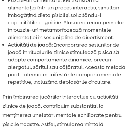
Puzzle-uri alimentare: Ele transformă
alimentația într-un proces interactiv, simultan
îmbogățind dieta pisicii și solicitându-i
capacitățile cognitive. Plasarea recompenselor
în puzzle-uri metamorfozează momentele
alimentației în sesiuni pline de divertisment.
Activități de joacă
: Incorporarea sesiunilor de
joacă în ritualurile zilnice stimulează pisica să
adopte comportamente dinamice, precum
alergatul, săritul sau cățăratul. Aceasta metodă
poate atenua manifestările comportamentale
repetitive, incluzând deplasările circulare.
Prin îmbinarea jucăriilor interactive cu activități
zilnice de joacă, contribuim substantial la
menținerea unei stări mentale echilibrate pentru
pisicile noastre. Astfel, stimularea mintală