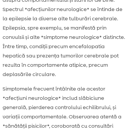
asupra comportamentului și stării lor de bine.
Spectrul *afecțiunilor neurologice* se întinde de
la epilepsie la diverse alte tulburări cerebrale.
Epilepsia, spre exemplu, se manifestă prin
convulsii și alte *simptome neurologice* distincte.
Între timp, condiții precum encefalopatia
hepatică sau prezența tumorilor cerebrale pot
rezulta în comportamente atipice, precum
deplasările circulare.
Simptomele frecvent întâlnite ale acestor
*afecțiuni neurologice* includ slăbiciune
generală, pierderea controlului echilibrului, și
variații comportamentale. Observarea atentă a
*sănătății pisicilor*, coroborată cu consultări