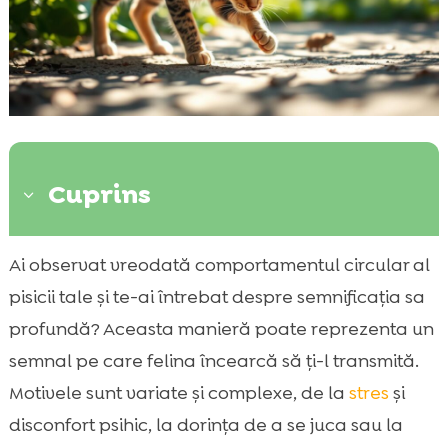
Cuprins
3
Introducere în comportamentul pisicilor
Ai observat vreodată comportamentul circular al

Stresul și anxietatea la pisici
pisicii tale și te-ai întrebat despre semnificația sa

Jocul și comportamentul repetitiv
profundă? Aceasta manieră poate reprezenta un

Probleme neurologice la pisici
semnal pe care felina încearcă să ți-l transmită.

Afectiuni medicale ce pot cauza mersul în
Motivele sunt variate și complexe, de la
stres
și

cerc
disconfort psihic, la dorința de a se juca sau la
Rolul dietei în comportamentul pisicii
