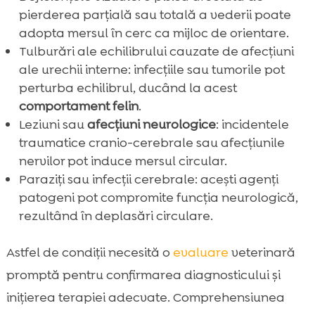
pierderea parțială sau totală a vederii poate
adopta mersul în cerc ca mijloc de orientare.
Tulburări ale echilibrului cauzate de afecțiuni
ale urechii interne: infecțiile sau tumorile pot
perturba echilibrul, ducând la acest
comportament felin
.
Leziuni sau
afecțiuni neurologice
: incidentele
traumatice cranio-cerebrale sau afecțiunile
nervilor pot induce mersul circular.
Paraziți sau infecții cerebrale: acești agenți
patogeni pot compromite funcția neurologică,
rezultând în deplasări circulare.
Astfel de condiții necesită o
evaluare
veterinară
promptă pentru confirmarea diagnosticului și
inițierea terapiei adecvate. Comprehensiunea