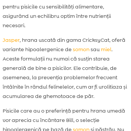
pentru pisicile cu sensibilități alimentare,
asigurând un echilibru optim între nutrienții
necesari.
Jasper
, hrana uscată din gama CricksyCat, oferă
variante hipoalergenice de
somon
sau
miel
.
Aceste formulații nu numai că susțin starea
generală de bine a pisicilor. Ele contribuie, de
asemenea, la prevenția problemelor frecvent
întâlnite în rândul felinelelor, cum ar fi urolitiaza și
acumularea de ghemotoace de păr.
Pisicile care au o preferință pentru hrana umedă
vor aprecia cu încântare Bill, o selecție
hipoalergenică pe bază de
somon
și păstrăv. Nu