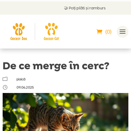
🤝
Poți plăti și ramburs
(0)
De ce merge în cerc?
m
pisică
}
09.06.2025