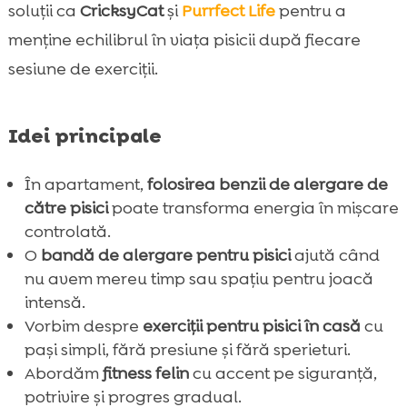
soluții ca
CricksyCat
și
Purrfect Life
pentru a
menține echilibrul în viața pisicii după fiecare
sesiune de exerciții.
Idei principale
În apartament,
folosirea benzii de alergare de
către pisici
poate transforma energia în mișcare
controlată.
O
bandă de alergare pentru pisici
ajută când
nu avem mereu timp sau spațiu pentru joacă
intensă.
Vorbim despre
exerciții pentru pisici în casă
cu
pași simpli, fără presiune și fără sperieturi.
Abordăm
fitness felin
cu accent pe siguranță,
potrivire și progres gradual.