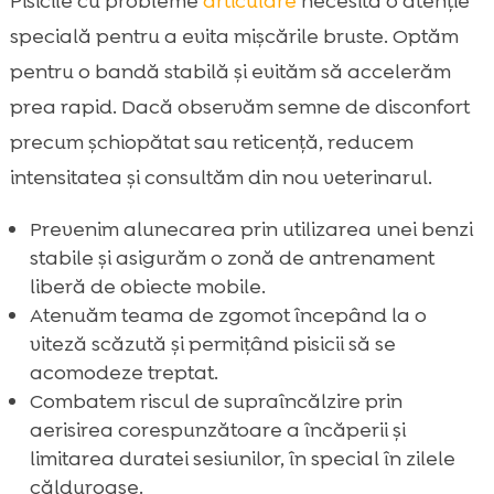
Pisicile cu probleme
articulare
necesită o atenție
specială pentru a evita mișcările bruste. Optăm
pentru o bandă stabilă și evităm să accelerăm
prea rapid. Dacă observăm semne de disconfort
precum șchiopătat sau reticență, reducem
intensitatea și consultăm din nou veterinarul.
Prevenim alunecarea prin utilizarea unei benzi
stabile și asigurăm o zonă de antrenament
liberă de obiecte mobile.
Atenuăm teama de zgomot începând la o
viteză scăzută și permițând pisicii să se
acomodeze treptat.
Combatem riscul de supraîncălzire prin
aerisirea corespunzătoare a încăperii și
limitarea duratei sesiunilor, în special în zilele
călduroase.