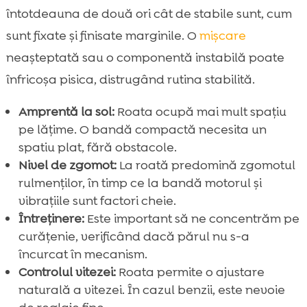
întotdeauna de două ori cât de stabile sunt, cum
sunt fixate și finisate marginile. O
mișcare
neașteptată sau o componentă instabilă poate
înfricoșa pisica, distrugând rutina stabilită.
Amprentă la sol:
Roata ocupă mai mult spațiu
pe lățime. O bandă compactă necesita un
spatiu plat, fără obstacole.
Nivel de zgomot:
La roată predomină zgomotul
rulmenților, în timp ce la bandă motorul și
vibrațiile sunt factori cheie.
Întreținere:
Este important să ne concentrăm pe
curățenie, verificând dacă părul nu s-a
încurcat în mecanism.
Controlul vitezei:
Roata permite o ajustare
naturală a vitezei. În cazul benzii, este nevoie