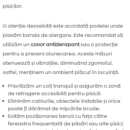
pisicilor.
O atenție deosebită este acordată podelei unde
plasăm banda de alergare. Este recomandat să
utilizăm un
covor antiderapant
sau o protecție
pentru a preveni alunecarea. Aceste măsuri
atenuează și vibrațiile, diminuând zgomotul.
Astfel, menținem un ambient plăcut în locuință.
Prioritizăm un colț tranquil și asigurăm o zonă
de retragere accesibilă pentru pisică.
Eliminăm cablurile, obiectele instabile și orice
poate fi dărâmat de mișcările bruste.
Evităm poziționarea benzii cu fața către
fereastra frequentată de păsări sau alte pisici;