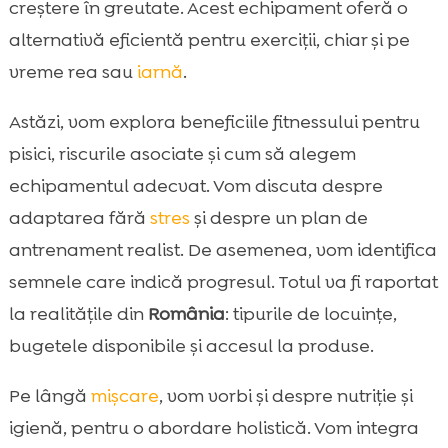
creștere în greutate. Acest echipament oferă o
Folosirea benzii de alergare de către pisici:

alternativă eficientă pentru exerciții, chiar și pe
semne că funcționează și semne de alarmă
vreme rea sau
iarnă
.
Motivație și îmbogățire: cum facem banda

mai atractivă
Astăzi, vom explora beneficiile fitnessului pentru
Nutriție pentru pisici active: integrarea

pisici, riscurile asociate și cum să alegem
CricksyCat în rutina noastră
echipamentul adecvat. Vom discuta despre
Igienă și confort în casă: Purrfect Life și

gestionarea mirosurilor după antrenament
adaptarea fără
stres
și despre un plan de
Întreținerea benzii de alergare: curățare,
antrenament realist. De asemenea, vom identifica

verificări și durabilitate
semnele care indică progresul. Totul va fi raportat
Concluzie

la realitățile din
România
: tipurile de locuințe,
FAQ

bugetele disponibile și accesul la produse.
Pe lângă
mișcare
, vom vorbi și despre nutriție și
igienă, pentru o abordare holistică. Vom integra