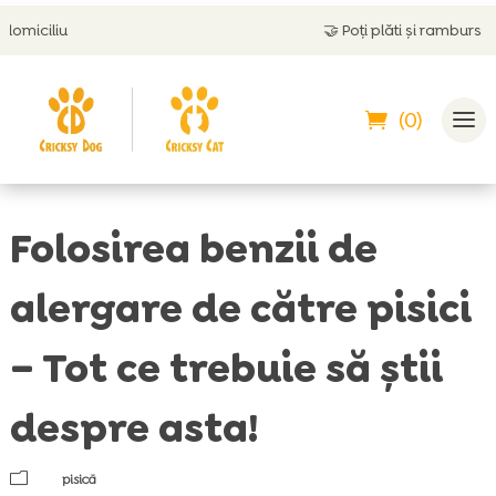
🤝
Poți plăti și ramburs
(0)
Folosirea benzii de
alergare de către pisici
– Tot ce trebuie să știi
despre asta!
m
pisică