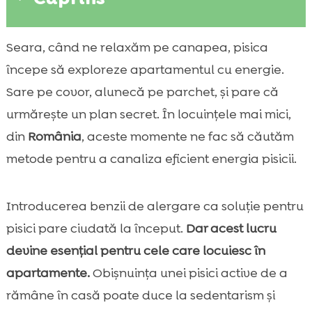
De ce ar alerga o pisică pe bandă: beneficii
Seara, când ne relaxăm pe canapea, pisica

pentru sănătate și comportament
începe să exploreze apartamentul cu energie.
Ce tipuri de benzi de alergare pentru pisici

Sare pe covor, alunecă pe parchet, și pare că
există în România
urmărește un plan secret. În locuințele mai mici,
Este banda de alergare sigură pentru orice

din
România
, aceste momente ne fac să căutăm
pisică?
metode pentru a canaliza eficient energia pisicii.
Cum alegem banda potrivită: dimensiune,

stabilitate, nivel de zgomot
Pregătirea spațiului din casă pentru
Introducerea benzii de alergare ca soluție pentru

antrenamente reușite
pisici pare ciudată la început.
Dar acest lucru
Pași de acomodare: cum ne obișnuim pisica

devine esențial pentru cele care locuiesc în
fără stres
apartamente.
Obișnuința unei pisici active de a
Plan de antrenament pe bandă: durată,

rămâne în casă poate duce la sedentarism și
ritm, frecvență