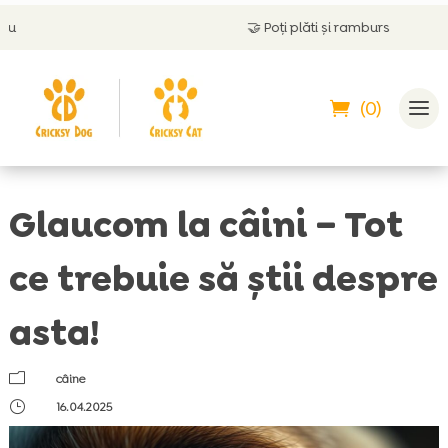
🤝
Poți plăti și ramburs
(0)
Glaucom la câini – Tot
ce trebuie să știi despre
asta!
m
câine
}
16.04.2025