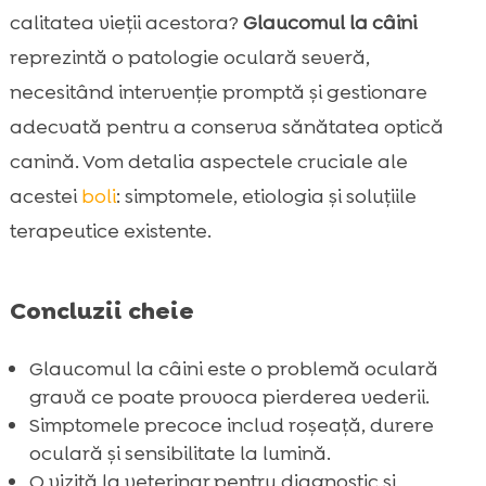
Diagnosticul glaucomului la câini
calitatea vieții acestora?
Glaucomul la câini

Tratamentul glaucomului la câini
reprezintă o patologie oculară severă,

Medicamente pentru glaucom
necesitând intervenție promptă și gestionare

Intervenții chirurgicale pentru glaucom
adecvată pentru a conserva sănătatea optică

Îngrijirea câinilor cu glaucom

canină. Vom detalia aspectele cruciale ale
Prevenirea glaucomului la câini

acestei
boli
: simptomele, etiologia și soluțiile
Rolul nutriției în sănătatea oculară a

terapeutice existente.
câinilor
Opțiuni de mâncare pentru câini –

Concluzii cheie
CricksyDog
Importanța controalelor veterinare

Glaucomul la câini este o problemă oculară
periodice
gravă ce poate provoca pierderea vederii.
Impactul glaucomului asupra calității vieții

Simptomele precoce includ roșeață, durere
câinelui
oculară și sensibilitate la lumină.
Concluzie

O vizită la veterinar pentru diagnostic și