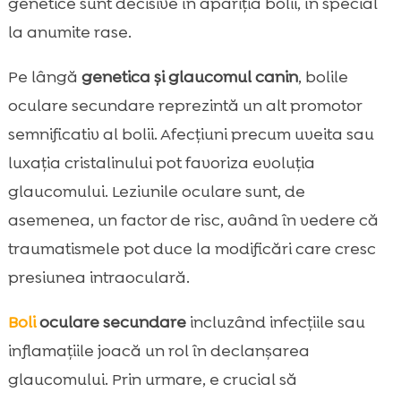
genetice sunt decisive în apariția bolii, în special
la anumite rase.
Pe lângă
genetica și glaucomul canin
, bolile
oculare secundare reprezintă un alt promotor
semnificativ al bolii. Afecțiuni precum uveita sau
luxația cristalinului pot favoriza evoluția
glaucomului. Leziunile oculare sunt, de
asemenea, un factor de risc, având în vedere că
traumatismele pot duce la modificări care cresc
presiunea intraoculară.
Boli
oculare secundare
incluzând infecțiile sau
inflamațiile joacă un rol în declanșarea
glaucomului. Prin urmare, e crucial să