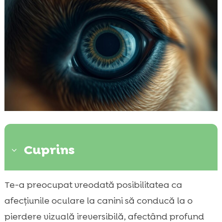
Cuprins
3
Ce este glaucomul la câini?
Te-a preocupat vreodată posibilitatea ca

Simptomele glaucomului la câini
afecțiunile oculare la canini să conducă la o

Cauzele glaucomului la câini
pierdere vizuală ireversibilă, afectând profund
