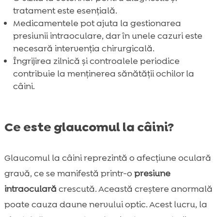
FAQ

tratament este esențială.
Medicamentele pot ajuta la gestionarea
presiunii intraoculare, dar în unele cazuri este
necesară intervenția chirurgicală.
Îngrijirea zilnică și controalele periodice
contribuie la menținerea sănătății ochilor la
câini.
Ce este glaucomul la câini?
Glaucomul la câini reprezintă o afecțiune oculară
gravă, ce se manifestă printr-o
presiune
intraoculară
crescută. Această creștere anormală
poate cauza daune nervului optic. Acest lucru, la