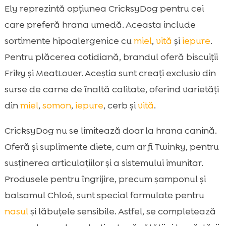
Ely reprezintă opțiunea CricksyDog pentru cei
care preferă hrana umedă. Aceasta include
sortimente hipoalergenice cu
miel
,
vită
și
iepure
.
Pentru plăcerea cotidiană, brandul oferă biscuiții
Friky și MeatLover. Aceștia sunt creați exclusiv din
surse de carne de înaltă calitate, oferind varietăți
din
miel
,
somon
,
iepure
, cerb și
vită
.
CricksyDog nu se limitează doar la hrana canină.
Oferă și suplimente diete, cum ar fi Twinky, pentru
susținerea articulațiilor și a sistemului imunitar.
Produsele pentru îngrijire, precum șamponul și
balsamul Chloé, sunt special formulate pentru
nasul
și lăbuțele sensibile. Astfel, se completează