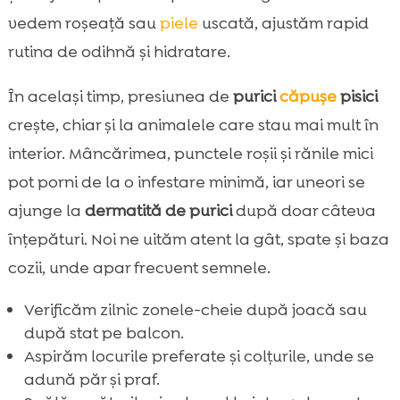
vedem roșeață sau
piele
uscată, ajustăm rapid
rutina de odihnă și hidratare.
În același timp, presiunea de
purici
căpușe
pisici
crește, chiar și la animalele care stau mai mult în
interior. Mâncărimea, punctele roșii și rănile mici
pot porni de la o infestare minimă, iar uneori se
ajunge la
dermatită de purici
după doar câteva
înțepături. Noi ne uităm atent la gât, spate și baza
cozii, unde apar frecvent semnele.
Verificăm zilnic zonele-cheie după joacă sau
după stat pe balcon.
Aspirăm locurile preferate și colțurile, unde se
adună păr și praf.