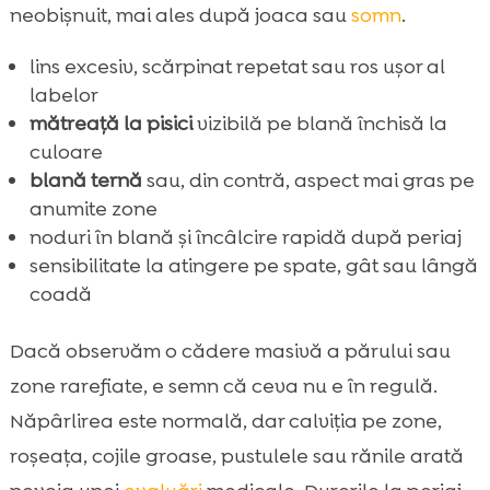
neobișnuit, mai ales după joaca sau
somn
.
lins excesiv, scărpinat repetat sau ros ușor al
labelor
mătreață la pisici
vizibilă pe blană închisă la
culoare
blană ternă
sau, din contră, aspect mai gras pe
anumite zone
noduri în blană și încâlcire rapidă după periaj
sensibilitate la atingere pe spate, gât sau lângă
coadă
Dacă observăm o cădere masivă a părului sau
zone rarefiate, e semn că ceva nu e în regulă.
Năpârlirea este normală, dar calviția pe zone,
roșeața, cojile groase, pustulele sau rănile arată