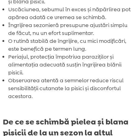
și blana pisicii.
Uscăciunea, sebumul în exces și năpârlirea pot
apărea odată ce vremea se schimbă.
Îngrijirea sezonieră presupune ajustări simplu
de făcut, nu un efort suplimentar.
O rutină stabilă de îngrijire, cu mici modificări,
este benefică pe termen lung.
Periajul, protecția împotriva paraziților și
alimentația adecvată susțin îngrijirea blănii
pisicii.
Observarea atentă a semnelor reduce riscul
sensibilității cutanate la pisici și disconfortul
acestora.
De ce se schimbă pielea și blana
pisicii de la un sezon la altul