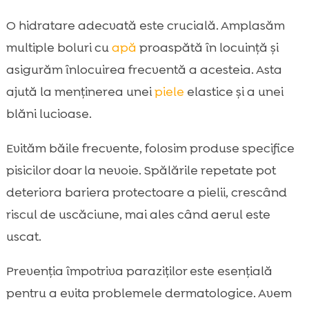
O hidratare adecvată este crucială. Amplasăm
multiple boluri cu
apă
proaspătă în locuință și
asigurăm înlocuirea frecventă a acesteia. Asta
ajută la menținerea unei
piele
elastice și a unei
blăni lucioase.
Evităm băile frecvente, folosim produse specifice
pisicilor doar la nevoie. Spălările repetate pot
deteriora bariera protectoare a pielii, crescând
riscul de uscăciune, mai ales când aerul este
uscat.
Prevenția împotriva paraziților este esențială
pentru a evita problemele dermatologice. Avem