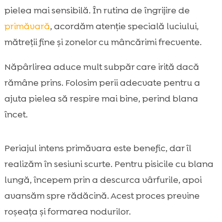
pielea mai sensibilă. În rutina de îngrijire de
primăvară
, acordăm atenție specială luciului,
mătreții fine și zonelor cu mâncărimi frecvente.
Năpârlirea aduce mult subpăr care irită dacă
rămâne prins. Folosim perii adecvate pentru a
ajuta pielea să respire mai bine, perind blana
încet.
Periajul intens primăvara este benefic, dar îl
realizăm în sesiuni scurte. Pentru pisicile cu blana
lungă, începem prin a descurca vârfurile, apoi
avansăm spre rădăcină. Acest proces previne
roșeața și formarea nodurilor.