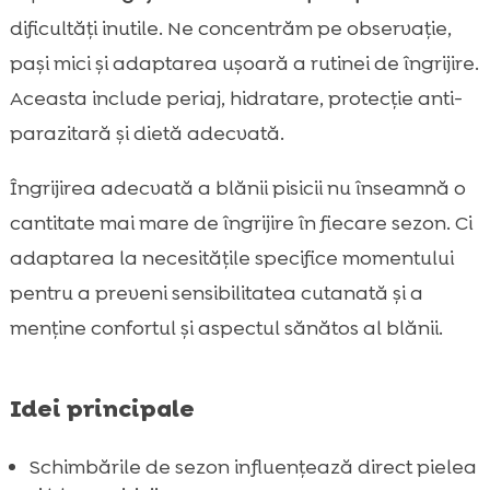
Nutriția pentru piele sănătoasă: acizi grași,

dificultăți inutile. Ne concentrăm pe observație,
proteine și micronutrienți
pași mici și adaptarea ușoară a rutinei de îngrijire.
CricksyCat: hrană pentru pisici cu formule

Aceasta include periaj, hidratare, protecție anti-
hipoalergenice, fără pui și fără grâu
parazitară și dietă adecvată.
Igiena și mediul: litiera, praful și calitatea

aerului în casă
Îngrijirea adecvată a blănii pisicii nu înseamnă o
Purrfect Life: litieră 100% naturală, pe bază

cantitate mai mare de îngrijire în fiecare sezon. Ci
de bentonită, cu control al mirosurilor
adaptarea la necesitățile specifice momentului
Când mergem la medicul veterinar:

pentru a preveni sensibilitatea cutanată și a
dermatite, paraziți, infecții și alergii
menține confortul și aspectul sănătos al blănii.
Concluzie

FAQ

Idei principale
Schimbările de sezon influențează direct pielea