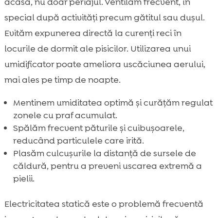
acasă, nu doar periajul. Ventilăm frecvent, în
special după activități precum gătitul sau dușul.
Evităm expunerea directă la curenți reci în
locurile de dormit ale pisicilor. Utilizarea unui
umidificator poate ameliora uscăciunea aerului,
mai ales pe timp de noapte.
Mentinem umiditatea optimă și curățăm regulat
zonele cu praf acumulat.
Spălăm frecvent păturile și cuibușoarele,
reducând particulele care irită.
Plasăm culcușurile la distanță de sursele de
căldură, pentru a preveni uscarea extremă a
pielii.
Electricitatea statică este o problemă frecventă