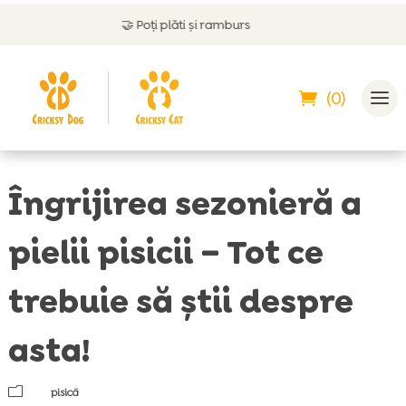
🤝
Poți plăti și ramburs
💬
(0)
Îngrijirea sezonieră a
pielii pisicii – Tot ce
trebuie să știi despre
asta!
m
pisică