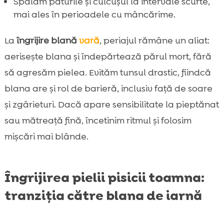
Spălăm păturile și culcușul la intervale scurte,
mai ales în perioadele cu mâncărime.
La
îngrijire blană
vară
, periajul rămâne un aliat:
aerisește blana și îndepărtează părul mort, fără
să agresăm pielea. Evităm tunsul drastic, fiindcă
blana are și rol de barieră, inclusiv față de soare
și zgârieturi. Dacă apare sensibilitate la pieptănat
sau mătreață fină, încetinim ritmul și folosim
mișcări mai blânde.
Îngrijirea pielii pisicii toamna:
tranziția către blana de iarnă