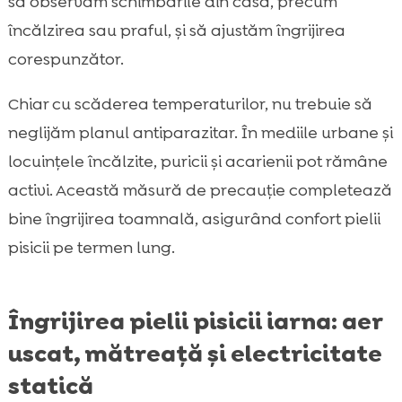
să observăm schimbările din casă, precum
încălzirea sau praful, și să ajustăm îngrijirea
corespunzător.
Chiar cu scăderea temperaturilor, nu trebuie să
neglijăm planul antiparazitar. În mediile urbane și
locuințele încălzite, puricii și acarienii pot rămâne
activi. Această măsură de precauție completează
bine îngrijirea toamnală, asigurând confort pielii
pisicii pe termen lung.
Îngrijirea pielii pisicii iarna: aer
uscat, mătreață și electricitate
statică