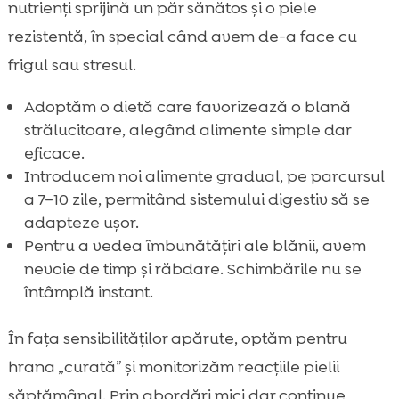
nutrienți sprijină un păr sănătos și o piele
rezistentă, în special când avem de-a face cu
frigul sau stresul.
Adoptăm o dietă care favorizează o blană
strălucitoare, alegând alimente simple dar
eficace.
Introducem noi alimente gradual, pe parcursul
a 7–10 zile, permitând sistemului digestiv să se
adapteze ușor.
Pentru a vedea îmbunătățiri ale blănii, avem
nevoie de timp și răbdare. Schimbările nu se
întâmplă instant.
În fața sensibilităților apărute, optăm pentru
hrana „curată” și monitorizăm reacțiile pielii
săptămânal. Prin abordări mici dar continue,