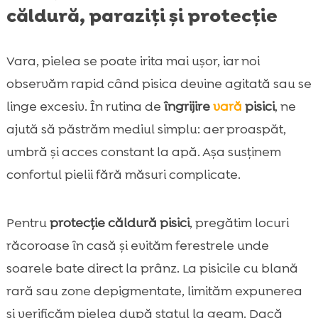
căldură, paraziți și protecție
Vara, pielea se poate irita mai ușor, iar noi
observăm rapid când pisica devine agitată sau se
linge excesiv. În rutina de
îngrijire
vară
pisici
, ne
ajută să păstrăm mediul simplu: aer proaspăt,
umbră și acces constant la apă. Așa susținem
confortul pielii fără măsuri complicate.
Pentru
protecție căldură pisici
, pregătim locuri
răcoroase în casă și evităm ferestrele unde
soarele bate direct la prânz. La pisicile cu blană
rară sau zone depigmentate, limităm expunerea
și verificăm pielea după statul la geam. Dacă