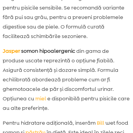
pentru pisicile sensibile. Se recomandă variante
fără pui sau grâu, pentru a preveni problemele
digestive sau de piele. O formulă curată
facilitează schimbările sezoniere.
Jasper
somon hipoalergenic
din gama de
produse uscate reprezintă o opțiune fiabilă.
Asigură consistență și dozare simplă. Formula
echilibrată abordează probleme cum ar fi
ghemotoacele de păr și discomfortul urinar.
Opțiunea cu
miel
e disponibilă pentru pisicile care
au alte preferințe.
Pentru hidratare adițională, inserăm
Bill
wet food
somon și
păstrăv
în dietă. Este ideal în zilele reci