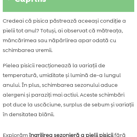
De ce se schimbă pielea și blana pisicii de
Credeai că pisica păstrează aceeași condiție a

la un sezon la altul
pielii tot anul? Totuși, ai observat că mătreața,
Semne că pielea pisicii are nevoie de

mâncărimea sau năpârlirea apar odată cu
suport sezonier
schimbarea vremii.
îngrijirea sezonieră a pielii pisicii: principii

de bază pentru tot anul
Pielea pisicii reacționează la variații de
Îngrijirea pielii pisicii primăvara: năpârlire,

temperatură, umiditate și lumină de-a lungul
alergeni și detox blând
anului. În plus, schimbarea sezonului aduce
Îngrijirea pielii pisicii vara: căldură, paraziți

alergeni și paraziți mai activi. Aceste schimbări
și protecție
pot duce la uscăciune, surplus de sebum și variații
Îngrijirea pielii pisicii toamna: tranziția către

în densitatea blănii.
blana de iarnă
Îngrijirea pielii pisicii iarna: aer uscat,

mătreață și electricitate statică
Explorăm
îngrijirea sezonieră a pielii pisicii
fără