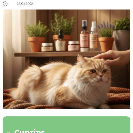
}
22.01.2026
Cuprins
3