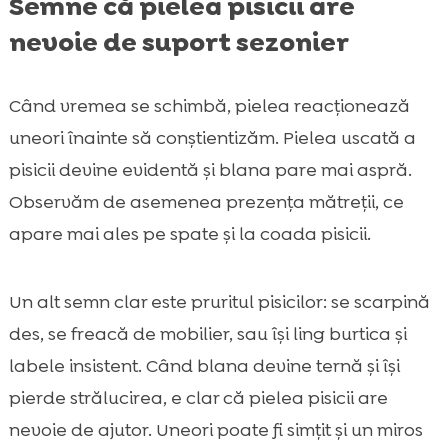
Semne că pielea pisicii are
nevoie de suport sezonier
Când vremea se schimbă, pielea reacționează
uneori înainte să conștientizăm. Pielea uscată a
pisicii devine evidentă și blana pare mai aspră.
Observăm de asemenea prezența mătreții, ce
apare mai ales pe spate și la coada pisicii.
Un alt semn clar este pruritul pisicilor: se scarpină
des, se freacă de mobilier, sau își ling burtica și
labele insistent. Când blana devine ternă și își
pierde strălucirea, e clar că pielea pisicii are
nevoie de ajutor. Uneori poate fi simțit și un miros