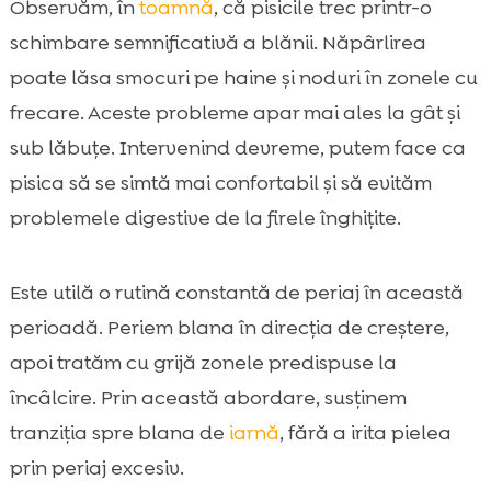
Observăm, în
toamnă
, că pisicile trec printr-o
schimbare semnificativă a blănii. Năpârlirea
poate lăsa smocuri pe haine și noduri în zonele cu
frecare. Aceste probleme apar mai ales la gât și
sub lăbuțe. Intervenind devreme, putem face ca
pisica să se simtă mai confortabil și să evităm
problemele digestive de la firele înghițite.
Este utilă o rutină constantă de periaj în această
perioadă. Periem blana în direcția de creștere,
apoi tratăm cu grijă zonele predispuse la
încâlcire. Prin această abordare, susținem
tranziția spre blana de
iarnă
, fără a irita pielea
prin periaj excesiv.