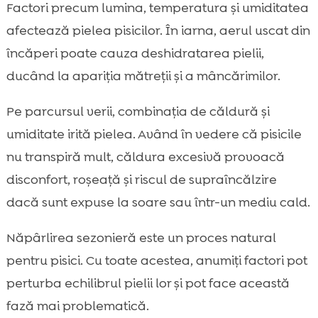
Factori precum lumina, temperatura și umiditatea
afectează pielea pisicilor. În iarna, aerul uscat din
încăperi poate cauza deshidratarea pielii,
ducând la apariția mătreții și a mâncărimilor.
Pe parcursul verii, combinația de căldură și
umiditate irită pielea. Având în vedere că pisicile
nu transpiră mult, căldura excesivă provoacă
disconfort, roșeață și riscul de supraîncălzire
dacă sunt expuse la soare sau într-un mediu cald.
Năpârlirea sezonieră este un proces natural
pentru pisici. Cu toate acestea, anumiți factori pot
perturba echilibrul pielii lor și pot face această
fază mai problematică.