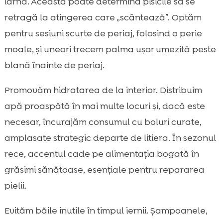
iarna. Aceasta poate determina pisicile să se
retragă la atingerea care „scântează”. Optăm
pentru sesiuni scurte de periaj, folosind o perie
moale, și uneori trecem palma ușor umezită peste
blană înainte de periaj.
Promovăm hidratarea de la interior. Distribuim
apă proaspătă în mai multe locuri și, dacă este
necesar, încurajăm consumul cu boluri curate,
amplasate strategic departe de litiera. În sezonul
rece, accentul cade pe alimentația bogată în
grăsimi sănătoase, esențiale pentru repararea
pielii.
Evităm băile inutile în timpul iernii. Șampoanele,