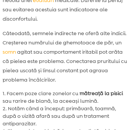
nevoia unei
evaluări
medicale. Durerile la periaj
sau evitarea acestuia sunt indicatoare ale
disconfortului.
Câteodată, semnele indirecte ne oferă alte indicii.
Creșterea numărului de ghemotoace de păr, un
somn
agitat sau comportament iritabil pot arăta
că pielea este problema. Conectarea pruritului cu
pielea uscată și linsul constant pot agrava
problema încâlcirilor.
Facem poze clare zonelor cu
mătreață la pisici
sau rarire de blană, la aceeași lumină.
Notăm când a început: primăvară, toamnă,
după o vizită afară sau după un tratament
antiparazitar.