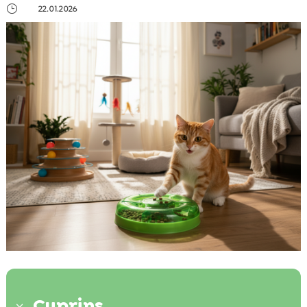
}
22.01.2026
Cuprins
3