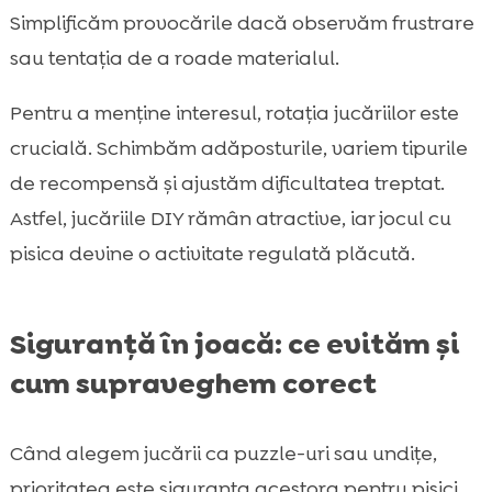
Simplificăm provocările dacă observăm frustrare
sau tentația de a roade materialul.
Pentru a menține interesul, rotația jucăriilor este
crucială. Schimbăm adăposturile, variem tipurile
de recompensă și ajustăm dificultatea treptat.
Astfel, jucăriile DIY rămân atractive, iar jocul cu
pisica devine o activitate regulată plăcută.
Siguranță în joacă: ce evităm și
cum supraveghem corect
Când alegem jucării ca puzzle-uri sau undițe,
prioritatea este siguranța acestora pentru pisici.