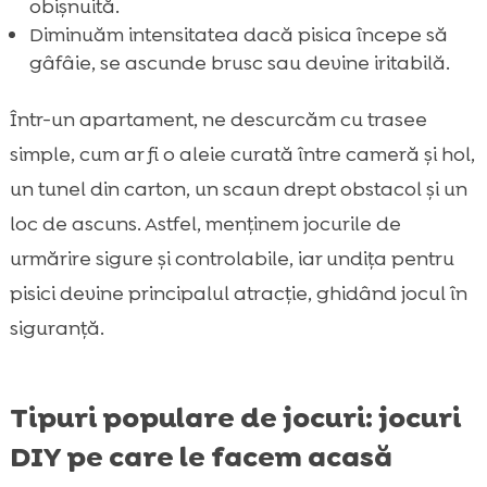
obișnuită.
Diminuăm intensitatea dacă pisica începe să
gâfâie, se ascunde brusc sau devine iritabilă.
Într-un apartament, ne descurcăm cu trasee
simple, cum ar fi o aleie curată între cameră și hol,
un tunel din carton, un scaun drept obstacol și un
loc de ascuns. Astfel, menținem jocurile de
urmărire sigure și controlabile, iar undița pentru
pisici devine principalul atracție, ghidând jocul în
siguranță.
Tipuri populare de jocuri: jocuri
DIY pe care le facem acasă