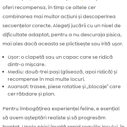
oferi recompensa, în timp ce altele cer
combinarea mai multor acțiuni și descoperirea
secvențelor corecte. Alegeți jucării cu un nivel de
dificultate adaptat, pentru a nu descuraja pisica,
mai ales dacă aceasta se plictisește sau irită ușor.
Ușor: o clapetă sau un capac care se ridică
dintr-o mișcare.
Mediu: două-trei pași (glisează, apoi ridică) și
recompense în mai multe locuri.
Avansat: trasee, piese rotative și „blocaje” care
cer răbdare și plan.
Pentru îmbogățirea experienței feline, e esențial
să avem așteptări realiste și să progresăm
treptat. Unele pisici învață rapid regulile jocului, în