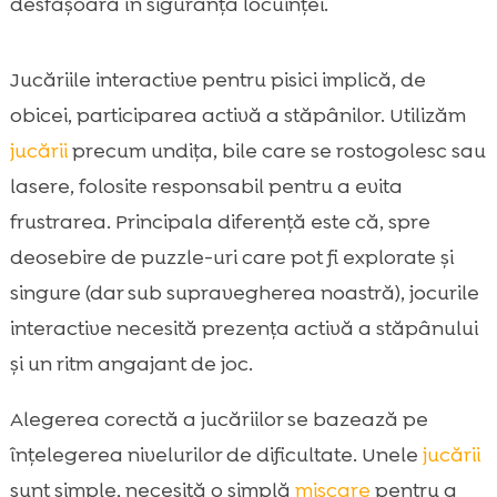
desfășoară în siguranța locuinței.
Jucăriile interactive pentru pisici implică, de
obicei, participarea activă a stăpânilor. Utilizăm
jucării
precum undița, bile care se rostogolesc sau
lasere, folosite responsabil pentru a evita
frustrarea. Principala diferență este că, spre
deosebire de puzzle-uri care pot fi explorate și
singure (dar sub supravegherea noastră), jocurile
interactive necesită prezența activă a stăpânului
și un ritm angajant de joc.
Alegerea corectă a jucăriilor se bazează pe
înțelegerea nivelurilor de dificultate. Unele
jucării
sunt simple, necesită o simplă
mișcare
pentru a