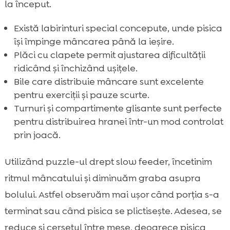
la început.
Există labirinturi special concepute, unde pisica
își împinge mâncarea până la ieșire.
Plăci cu clapete permit ajustarea dificultății
ridicând și închizând ușițele.
Bile care distribuie mâncare sunt excelente
pentru exerciții și pauze scurte.
Turnuri și compartimente glisante sunt perfecte
pentru distribuirea hranei într-un mod controlat
prin joacă.
Utilizând puzzle-ul drept slow feeder, încetinim
ritmul mâncatului și diminuăm graba asupra
bolului. Astfel observăm mai ușor când porția s-a
terminat sau când pisica se plictisește. Adesea, se
reduce și cerșetul între mese, deoarece pisica