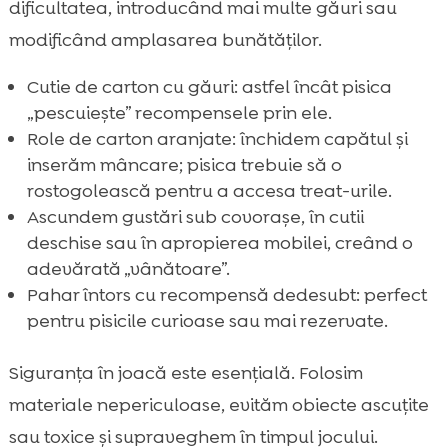
dificultatea, introducând mai multe găuri sau
modificând amplasarea bunătăților.
Cutie de carton cu găuri: astfel încât pisica
„pescuiește” recompensele prin ele.
Role de carton aranjate: închidem capătul și
inserăm mâncare; pisica trebuie să o
rostogolească pentru a accesa treat-urile.
Ascundem gustări sub covorașe, în cutii
deschise sau în apropierea mobilei, creând o
adevărată „vânătoare”.
Pahar întors cu recompensă dedesubt: perfect
pentru pisicile curioase sau mai rezervate.
Siguranța în joacă este esențială. Folosim
materiale nepericuloase, evităm obiecte ascuțite
sau toxice și supraveghem în timpul jocului.