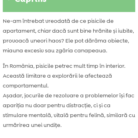
De ce ne interesează jocurile de inteligență
Ne-am întrebat vreodată de ce pisicile de

pentru pisici
apartament, chiar dacă sunt bine hrănite și iubite,
Ce înseamnă, de fapt, puzzle-urile și

provoacă uneori haos? Ele pot dărâma obiecte,
jocurile interactive pentru pisici
miauna excesiv sau zgâria canapeaua.
Beneficiile pentru sănătate ale jocurilor de

rezolvare a problemelor
În România, pisicile petrec mult timp în interior.
jocuri de rezolvare a problemelor pentru

Această limitare a explorării le afectează
pisică
comportamentul.
Cum alegem jocul potrivit în funcție de

Așadar, jocurile de rezolvare a problemelor își fac
vârstă, temperament și energie
apariția nu doar pentru distracție, ci și ca
Tipuri populare de jocuri: puzzle cu

stimulare mentală, vitală pentru felină, similară cu
recompense alimentare
urmărirea unei undițe.
Tipuri populare de jocuri: vânătoare,

urmărire și „capturează prada”