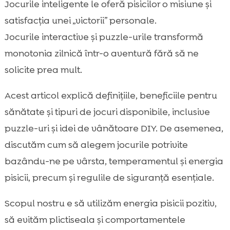
Jocurile inteligente le oferă pisicilor o misiune și
Tipuri populare de jocuri: jocuri DIY pe care

satisfacția unei „victorii” personale.
le facem acasă
Jocurile interactive și puzzle-urile transformă
Siguranță în joacă: ce evităm și cum

supraveghem corect
monotonia zilnică într-o aventură fără să ne
Cum introducem un joc nou fără să ne
solicite prea mult.

speriem pisica
Acest articol explică definițiile, beneficiile pentru
Greșeli frecvente care blochează progresul

în jocurile de inteligență
sănătate și tipuri de jocuri disponibile, inclusive
Rutina ideală: cât, când și cum ne jucăm
puzzle-uri și idei de vânătoare DIY. De asemenea,

pentru rezultate reale
discutăm cum să alegem jocurile potrivite
Semne că pisica noastră e suprastimulată

bazându-ne pe vârsta, temperamentul și energia
sau frustrată
pisicii, precum și regulile de siguranță esențiale.
Integrarea alimentației în joacă:

recompense sănătoase și porții controlate
Scopul nostru e să utilizăm energia pisicii pozitiv,
Recomandări utile pentru noi: CricksyCat,

să evităm plictiseala și comportamentele
Jasper, Bill și Purrfect Life în rutina de zi cu zi