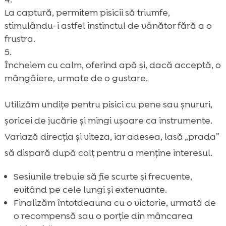
La captură, permitem pisicii să triumfe,
stimulându-i astfel instinctul de vânător fără a o
frustra.
Încheiem cu calm, oferind apă și, dacă acceptă, o
mângâiere, urmate de o gustare.
Utilizăm undițe pentru pisici cu pene sau șnururi,
șoricei de jucărie și mingi ușoare ca instrumente.
Variază direcția și viteza, iar adesea, lasă „prada”
să dispară după colț pentru a menține interesul.
Sesiunile trebuie să fie scurte și frecvente,
evitând pe cele lungi și extenuante.
Finalizăm întotdeauna cu o victorie, urmată de
o recompensă sau o porție din mâncarea