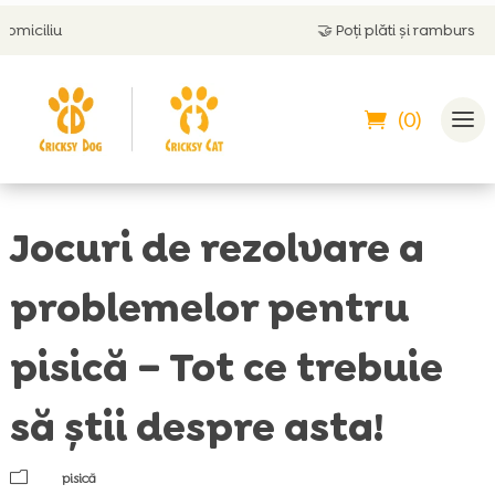
🤝
Poți plăti și ramburs
(0)
Jocuri de rezolvare a
problemelor pentru
pisică – Tot ce trebuie
să știi despre asta!
m
pisică