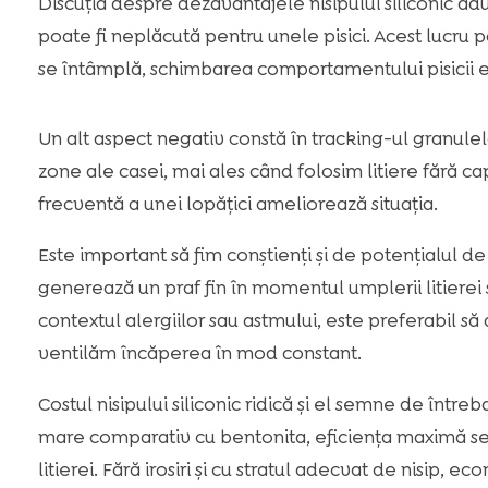
Discuția despre dezavantajele nisipului siliconic ad
poate fi neplăcută pentru unele pisici. Acest lucru 
se întâmplă, schimbarea comportamentului pisicii est
Un alt aspect negativ constă în tracking-ul granulelo
zone ale casei, mai ales când folosim litiere fără ca
frecventă a unei lopățici ameliorează situația.
Este important să fim conștienți și de potențialul de 
generează un praf fin în momentul umplerii litierei 
contextul alergiilor sau astmului, este preferabil să
ventilăm încăperea în mod constant.
Costul nisipului siliconic ridică și el semne de întreb
mare comparativ cu bentonita, eficiența maximă s
litierei. Fără irosiri și cu stratul adecvat de nisip, e