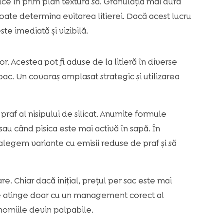
uce în prim plan textura sa. Granulația mai dură
poate determina evitarea litierei. Dacă acest lucru
e imediată și vizibilă.
r. Acestea pot fi aduse de la litieră în diverse
pac. Un covoraș amplasat strategic și utilizarea
praf al nisipului de silicat. Anumite formule
sau când pisica este mai activă în sapă. În
 alegem variante cu emisii reduse de praf și să
are. Chiar dacă inițial, prețul per sac este mai
e atinge doar cu un management corect al
conomiile devin palpabile.