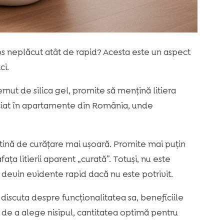
os neplăcut atât de rapid? Acesta este un aspect
ci.
rnut de silica gel, promite să mențină litiera
ciat în apartamente din România, unde
utină de curățare mai ușoară. Promite mai puțin
ța litierii aparent „curată”. Totuși, nu este
 devin evidente rapid dacă nu este potrivit.
 discuta despre funcționalitatea sa, beneficiile
 de a alege nisipul, cantitatea optimă pentru