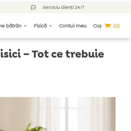
Serviciu clienți 24/7

(0)
ne bătrân
Pisică
Contul meu
Coș
isici – Tot ce trebuie