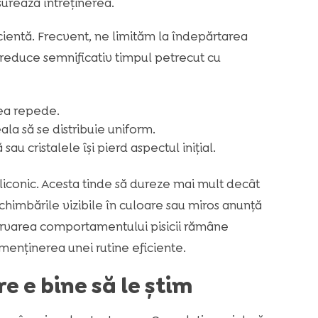
ușurează întreținerea.
icientă. Frecvent, ne limităm la îndepărtarea
a reduce semnificativ timpul petrecut cu
rea repede.
la să se distribuie uniform.
u cristalele își pierd aspectul inițial.
siliconic. Acesta tinde să dureze mai mult decât
chimbările vizibile în culoare sau miros anunță
ervarea comportamentului pisicii rămâne
u menținerea unei rutine eficiente.
e e bine să le știm