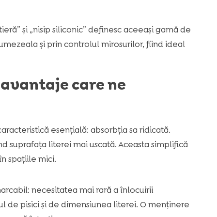
 litieră” și „nisip siliconic” definesc aceeași gamă de
ezeala și prin controlul mirosurilor, fiind ideal
i: avantaje care ne
racteristică esențială: absorbția sa ridicată.
 suprafața literei mai uscată. Aceasta simplifică
 spațiile mici.
arcabil: necesitatea mai rară a înlocuirii
de pisici și de dimensiunea literei. O menținere