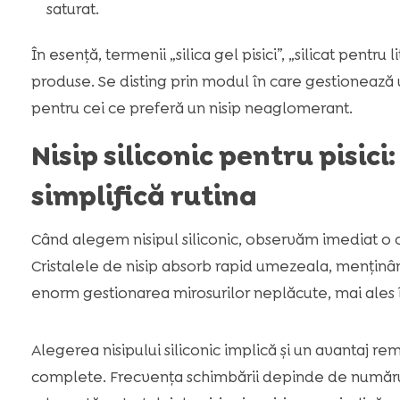
saturat.
În esență, termenii „silica gel pisici”, „silicat pentru
produse. Se disting prin modul în care gestionează um
pentru cei ce preferă un nisip neaglomerant.
Nisip siliconic pentru pisic
simplifică rutina
Când alegem nisipul siliconic, observăm imediat o ca
Cristalele de nisip absorb rapid umezeala, menținând
enorm gestionarea mirosurilor neplăcute, mai ales în
Alegerea nisipului siliconic implică și un avantaj rem
complete. Frecvența schimbării depinde de numărul 