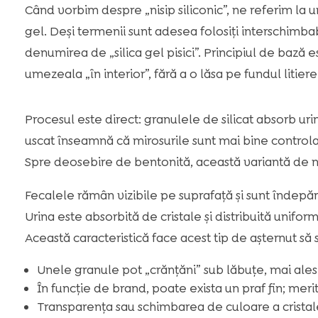
Când vorbim despre „nisip siliconic”, ne referim la un s
gel. Deși termenii sunt adesea folosiți interschimba
denumirea de „silica gel pisici”. Principiul de bază 
umezeala „în interior”, fără a o lăsa pe fundul litierei
Procesul este direct: granulele de silicat absorb u
uscat înseamnă că mirosurile sunt mai bine controla
Spre deosebire de bentonită, această variantă de n
Fecalele rămân vizibile pe suprafață și sunt îndepărt
Urina este absorbită de cristale și distribuită unifo
Această caracteristică face acest tip de așternut să se
Unele granule pot „crănțăni” sub lăbuțe, mai ales î
În funcție de brand, poate exista un praf fin; meri
Transparența sau schimbarea de culoare a crista