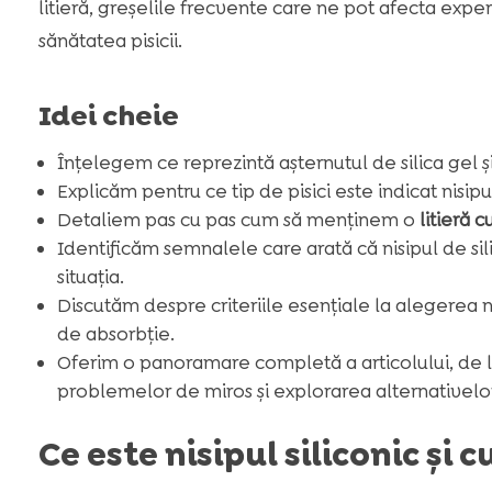
litieră, greșelile frecvente care ne pot afecta expe
sănătatea pisicii.
Idei cheie
Înțelegem ce reprezintă așternutul de silica gel ș
Explicăm pentru ce tip de pisici este indicat nisipul
Detaliem pas cu pas cum să menținem o
litieră cu
Identificăm semnalele care arată că nisipul de si
situația.
Discutăm despre criteriile esențiale la alegerea ni
de absorbție.
Oferim o panoramare completă a articolului, de la
problemelor de miros și explorarea alternativelor
Ce este nisipul siliconic și