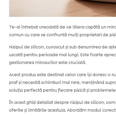
Te-ai întrebat vreodată de ce litiera capătă un mir
comun cu care se confruntă mulți proprietari de pisi
Nisipul de silicon, cunoscut și sub denumirea de aște
uscată pentru perioade mai lungi. Este foarte apre
gestionarea mirosurilor este crucială.
Acest produs este destinat celor care își doresc o r
praf și necesită schimburi mai rare, menținând suprafa
soluția perfectă pentru fiecare pisică şi problemele
În acest ghid detaliat despre nisipul de silicon, vom
oferite și limitările acestuia. Abordăm modul corect