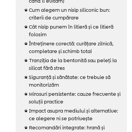
când îl evităm)
Cum alegem un nisip siliconic bun:

criterii de cumpărare
Cât nisip punem în litieră și ce litieră

folosim
Întreținere corectă: curățare zilnică,

completare și schimb total
Tranziția de la bentonită sau peleți la

silicat fără stres
Siguranță și sănătate: ce trebuie să

monitorizăm
Mirosuri persistente: cauze frecvente și

soluții practice
Impact asupra mediului și alternative:

ce alegere ni se potrivește
Recomandări integrate: hrană și
