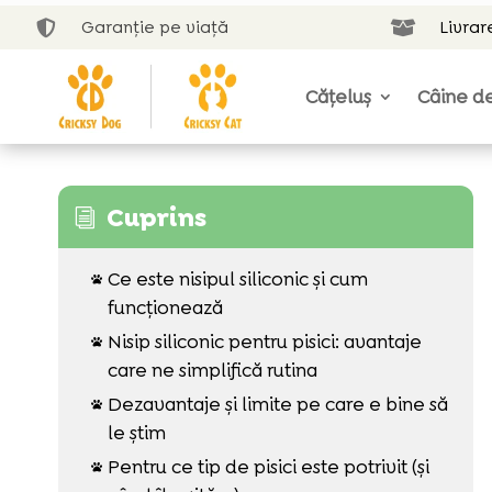
Garanție pe viață
Livrar


Cățeluș
Câine de
Cuprins
i
Ce este nisipul siliconic și cum

funcționează
Nisip siliconic pentru pisici: avantaje

care ne simplifică rutina
Dezavantaje și limite pe care e bine să

le știm
Pentru ce tip de pisici este potrivit (și
