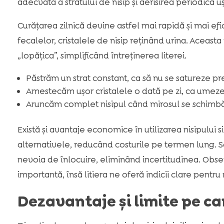
adecvată a stratului de nisip și aerisirea periodică 
Curățarea zilnică devine astfel mai rapidă și mai ef
fecalelor, cristalele de nisip reținând urina. Aceast
„lopățica”, simplificând întreținerea literei.
Păstrăm un strat constant, ca să nu se satureze p
Amestecăm ușor cristalele o dată pe zi, ca umezea
Aruncăm complet nisipul când mirosul se schimbă sa
Există și avantaje economice în utilizarea nisipului 
alternativele, reducând costurile pe termen lung. S
nevoia de înlocuire, eliminând incertitudinea. Obs
importantă, însă litiera ne oferă indicii clare pentr
Dezavantaje și limite pe car