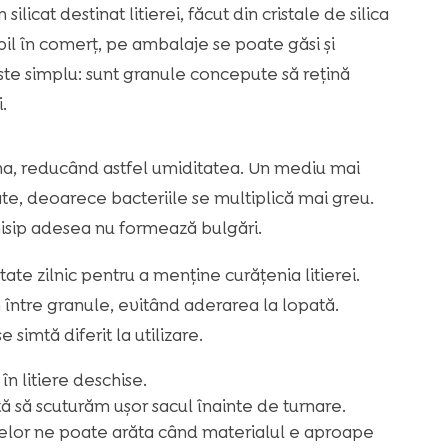
ilicat destinat litierei, făcut din cristale de silica
bil în comerț, pe ambalaje se poate găsi și
este simplu: sunt granule concepute să rețină
.
rina, reducând astfel umiditatea. Un mediu mai
te, deoarece bacteriile se multiplică mai greu.
isip adesea nu formează bulgări.
ate zilnic pentru a menține curățenia litierei.
rm între granule, evitând aderarea la lopată.
 simtă diferit la utilizare.
n litiere deschise.
tă să scuturăm ușor sacul înainte de turnare.
lelor ne poate arăta când materialul e aproape