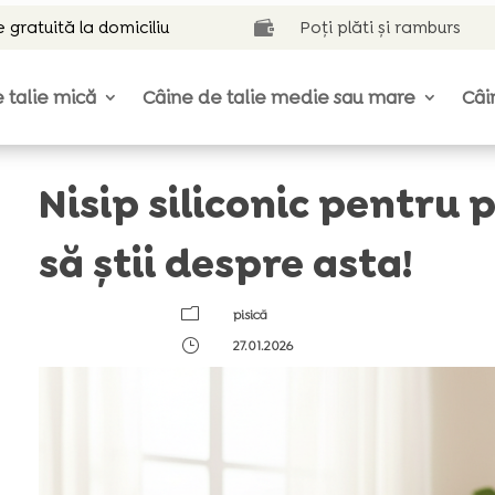
e gratuită la domiciliu
Poți plăti și ramburs

 talie mică
Câine de talie medie sau mare
Câi
Nisip siliconic pentru p
să știi despre asta!
m
pisică
}
27.01.2026