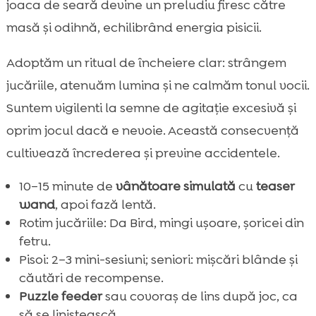
joaca de seară devine un preludiu firesc către
masă și odihnă, echilibrând energia pisicii.
Adoptăm un ritual de încheiere clar: strângem
jucăriile, atenuăm lumina și ne calmăm tonul vocii.
Suntem vigilenti la semne de agitație excesivă și
oprim jocul dacă e nevoie. Această consecvență
cultivează încrederea și previne accidentele.
10–15 minute de
vânătoare simulată
cu
teaser
wand
, apoi fază lentă.
Rotim jucăriile: Da Bird, mingi ușoare, șoricei din
fetru.
Pisoi: 2–3 mini-sesiuni; seniori: mișcări blânde și
căutări de recompense.
Puzzle feeder
sau covoraș de lins după joc, ca
să se liniștească.