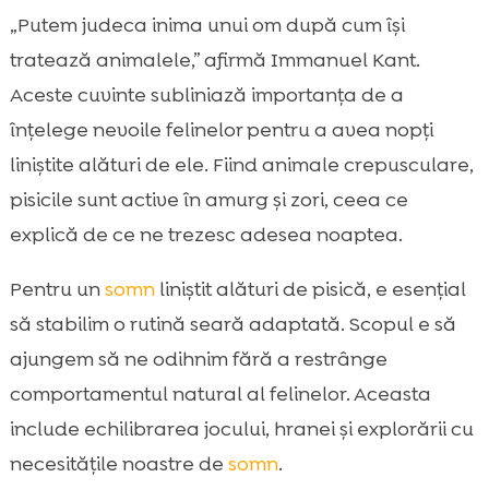
Importanța rutinei de seară pentru un
„Putem judeca inima unui om după cum își

somn bun al pisicii și al nostru
tratează animalele,” afirmă Immanuel Kant.
Amenajarea dormitorului: spațiu prietenos

Aceste cuvinte subliniază importanța de a
pentru pisici și odihnă pentru oameni
înțelege nevoile felinelor pentru a avea nopți
Gestionarea energiei: joc activ înainte de

liniștite alături de ele. Fiind animale crepusculare,
culcare
pisicile sunt active în amurg și zori, ceea ce
Hrănirea corectă seara: ce, când și cât

explică de ce ne trezesc adesea noaptea.
CricksyCat în rutina de seară: hrană

echilibrată pentru nopți liniștite
Pentru un
somn
liniștit alături de pisică, e esențial
Litiera peste noapte: miros, igienă și liniște

să stabilim o rutină seară adaptată. Scopul e să
nopți liniștite cu pisica: cum reducem

ajungem să ne odihnim fără a restrânge
trezirile nocturne
comportamentul natural al felinelor. Aceasta
Sănătatea contează: semne că pisica

include echilibrarea jocului, hranei și explorării cu
întrerupe somnul din cauze medicale
necesitățile noastre de
somn
.
Anxietate și stres la pisici: declanșatori
