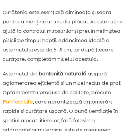
Curățenia este esențială dimineața și seara
pentru a menține un mediu plăcut. Aceste rutine
ajută la controlul mirosurilor și previn neliniștea
pisicii pe timpul nopții. Adâncimea ideală a
așternutului este de 6–8 cm, iar după fiecare
curățare, completăm nivelul acestuia.
Așternutul din
bentonită naturală
asigură
aglomerarea eficientă și un nivel redus de praf.
Optăm pentru produse de calitate, precum
Purrfect Life
, care garantizează aglomerări
rapide și curățare ușoară. O bună ventilație în
spațiul alocat litierelor, fără folosirea
odorizantelor puternice, este de asemenea