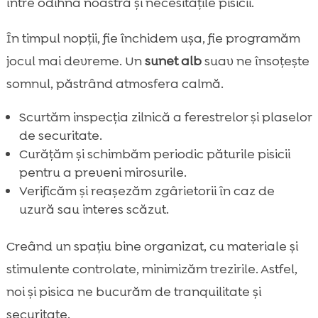
între odihna noastră și necesitățile pisicii.
În timpul nopții, fie închidem ușa, fie programăm
jocul mai devreme. Un
sunet alb
suav ne însoțește
somnul, păstrând atmosfera calmă.
Scurtăm inspecția zilnică a ferestrelor și plaselor
de securitate.
Curățăm și schimbăm periodic păturile pisicii
pentru a preveni mirosurile.
Verificăm și reașezăm zgârietorii în caz de
uzură sau interes scăzut.
Creând un spațiu bine organizat, cu materiale și
stimulente controlate, minimizăm trezirile. Astfel,
noi și pisica ne bucurăm de tranquilitate și
securitate.