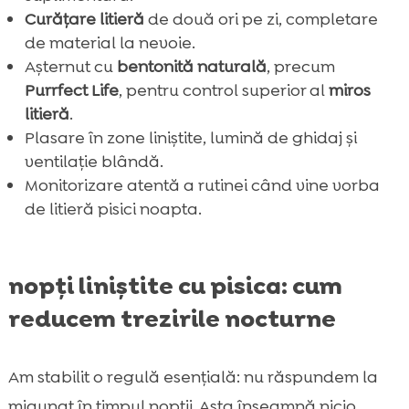
Curățare litieră
de două ori pe zi, completare
de material la nevoie.
Așternut cu
bentonită naturală
, precum
Purrfect Life
, pentru control superior al
miros
litieră
.
Plasare în zone liniștite, lumină de ghidaj și
ventilație blândă.
Monitorizare atentă a rutinei când vine vorba
de litieră pisici noapta.
nopți liniștite cu pisica: cum
reducem trezirile nocturne
Am stabilit o regulă esențială: nu răspundem la
miaunat în timpul nopții. Asta înseamnă nicio