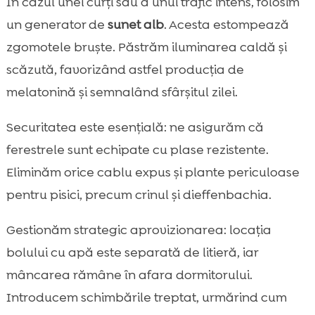
În cazul unei curți sau a unui trafic intens, folosim
un generator de
sunet alb
. Acesta estompează
zgomotele bruște. Păstrăm iluminarea caldă și
scăzută, favorizând astfel producția de
melatonină și semnalând sfârșitul zilei.
Securitatea este esențială: ne asigurăm că
ferestrele sunt echipate cu plase rezistente.
Eliminăm orice cablu expus și plante periculoase
pentru pisici, precum crinul și dieffenbachia.
Gestionăm strategic aprovizionarea: locația
bolului cu apă este separată de litieră, iar
mâncarea rămâne în afara dormitorului.
Introducem schimbările treptat, urmărind cum