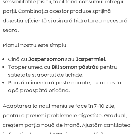
sensibilitățile pisicii, facilitând consumul întregii
porții. Combinația acestor produse sprijină
digestia eficientă și asigură hidratarea necesară
seara.
Planul nostru este simplu:
Cină cu
Jasper somon
sau
Jasper miel
.
Topper umed cu
Bill somon păstrăv
pentru
sațietate și aportul de lichide.
Pauză alimentară peste noapte, cu acces la
apă proaspătă oricând.
Adaptarea la noul meniu se face în 7–10 zile,
pentru a preveni problemele digestive. Gradual,
creștem porția nouă de hrană. Ajustăm cantitatea