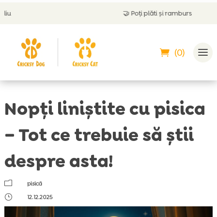
🤝
Poți plăti și ramburs
(0)
Nopți liniștite cu pisica
– Tot ce trebuie să știi
despre asta!
m
pisică
}
12.12.2025