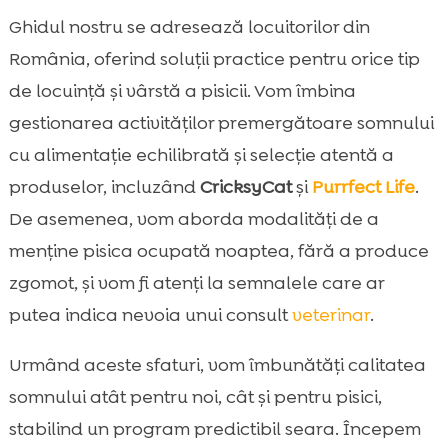
nocturni
Ghidul nostru se adresează locuitorilor din
Co-sleeping sau culcuș separat: alegerea

România, oferind soluții practice pentru orice tip
potrivită pentru noi
de locuință și vârstă a pisicii. Vom îmbina
Enrișment nocturn silențios: activități liniștite

când nu dormim
gestionarea activităților premergătoare somnului
Obiceiurile noastre contează: igiena
cu alimentație echilibrată și selecție atentă a

somnului pentru stăpâni de pisici
produselor, incluzând
CricksyCat
și
Purrfect Life
.
Concluzie

De asemenea, vom aborda modalități de a
FAQ

menține pisica ocupată noaptea, fără a produce
zgomot, și vom fi atenți la semnalele care ar
putea indica nevoia unui consult
veterinar
.
Urmând aceste sfaturi, vom îmbunătăți calitatea
somnului atât pentru noi, cât și pentru pisici,
stabilind un program predictibil seara. Începem