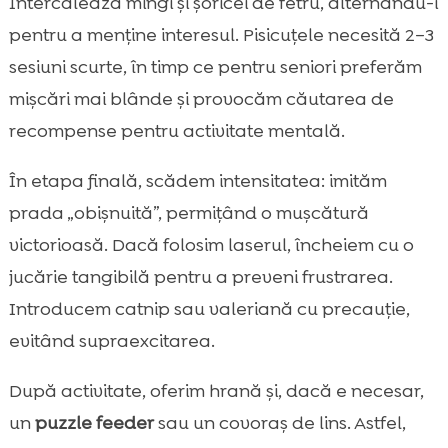
Intercalează mingi și șoricei de fetru, alternându-i
pentru a menține interesul. Pisicuțele necesită 2–3
sesiuni scurte, în timp ce pentru seniori preferăm
mișcări mai blânde și provocăm căutarea de
recompense pentru activitate mentală.
În etapa finală, scădem intensitatea: imităm
prada „obișnuită”, permițând o mușcătură
victorioasă. Dacă folosim laserul, încheiem cu o
jucărie tangibilă pentru a preveni frustrarea.
Introducem catnip sau valeriană cu precauție,
evitând supraexcitarea.
După activitate, oferim hrană și, dacă e necesar,
un
puzzle feeder
sau un covoraș de lins. Astfel,