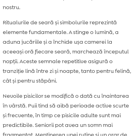
nostru.
Ritualurile de seară și simbolurile reprezintă
elemente fundamentale. A stinge o lumină, a
aduna jucăriile și a închide ușa camerei la
aceeași oră fiecare seară, marchează începutul
nopții. Aceste semnale repetitive asigură o
tranziție lină între zi și noapte, tanto pentru felină,
cât și pentru stăpâni.
Nevoile pisicilor se modifică o dată cu înaintarea
în vârstă. Puii tind să aibă perioade active scurte
și frecvente, în timp ce pisicile adulte sunt mai
predictibile. Seniorii pot avea un somn mai
fragmentat. Menținerea unei rutine și un orar de