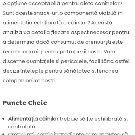
Ce sunt crenvurștii și din ce sunt făcuți?
o opțiune acceptabilă pentru dieta caninelor?

Sunt crenvurștii siguri pentru câini?
Sunt aceste snack-uri o componentă viabilă în

Crenvurști pentru câine: Da sau nu?
alimentația echilibrată a câinilor? Această

Ingrediente de evitat în crenvurști pentru
analiză va detalia fiecare aspect necesar pentru

câini
a determina dacă consumul de crenvurști este
Alternative sănătoase la crenvurști pentru

recomandabil pentru patrupezii noștri. Vom
câini
discerne avantajele și pericolele, facilitând astfel
CricksyDog: O alternativă excelentă pentru

decizii înțelepte pentru sănătatea și fericirea
câini
companionilor noștri.
Cum să pregătim crenvurști pentru câini

acasă?
Semne că câinele tău nu tolerează

Puncte Cheie
crenvurști
Porții recomandate și frecvența alimentării
Alimentația câinilor
trebuie să fie echilibrată și

cu crenvurști
controlată.
Beneficiile și riscurile crenvurștilor naturali
Crenvurștii conțin ingrediente care ar putea să
