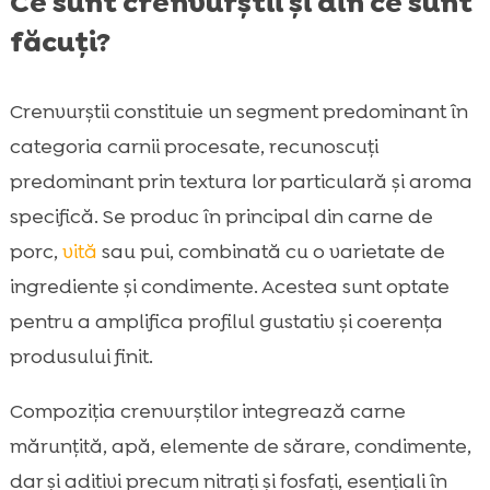
Ce sunt crenvurștii și din ce sunt
făcuți?
Crenvurștii constituie un segment predominant în
categoria carnii procesate, recunoscuți
predominant prin textura lor particulară și aroma
specifică. Se produc în principal din carne de
porc,
vită
sau pui, combinată cu o varietate de
ingrediente și condimente. Acestea sunt optate
pentru a amplifica profilul gustativ și coerența
produsului finit.
Compoziția crenvurștilor integrează carne
mărunțită, apă, elemente de sărare, condimente,
dar și aditivi precum nitrați și fosfați, esențiali în