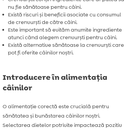
pentru câini
nu fie sănătoase pentru câini.
Există riscuri și beneficii asociate cu consumul
Ce să faci dacă câinele a mâncat prea

de crenvurști de către câini.
mulți crenvurști
Este important să evităm anumite ingrediente
Studii de caz și experiențe ale proprietarilor

atunci când alegem crenvurști pentru câini.
de câini
Există alternative sănătoase la crenvurști care
Concluzie

pot fi oferite câinilor noștri.
FAQ

Introducere în alimentația
câinilor
O alimentație corectă este crucială pentru
sănătatea și bunăstarea câinilor noștri.
Selectarea dietelor potrivite impactează pozitiv