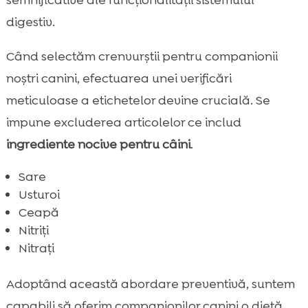
semnificative ale funcționalității sistemului
digestiv.
Când selectăm crenvurștii pentru companionii
noștri canini, efectuarea unei verificări
meticuloase a etichetelor devine crucială. Se
impune excluderea articolelor ce includ
ingrediente nocive pentru câini
.
Sare
Usturoi
Ceapă
Nitriți
Nitrați
Adoptând această abordare preventivă, suntem
capabili să oferim companionilor canini o dietă