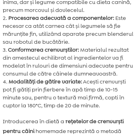
inima, dar și legume compatibile cu dieta canină,
precum morcovul și dovlecelul.
Procesarea adecvată a componentelor:
Este
necesar ca atât carnea cât și legumele să fie
mărunțite fin, utilizând aparate precum blenderul
sau robotul de bucătărie.
Conformarea crenvurștilor:
Materialul rezultat
din amestecul echilibrat al ingredientelor va fi
modelat în rulouri de dimensiuni adecvate pentru
consumul de către câinele dumneavoastră.
Modalități de gătire variate:
Acești crenvurști
pot fi gătiți prin fierbere în apă timp de 10-15
minute sau, pentru o textură mai firmă, copti în
cuptor la 180°C, timp de 20 de minute.
Introducerea în dietă a
rețetelor de crenvurști
pentru câini
homemade reprezintă o metodă