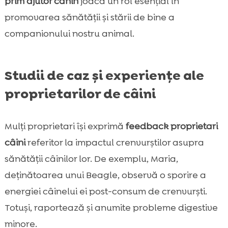
prim ajutor canin
joacă un rol esențial în
promovarea sănătății și stării de bine a
companionului nostru animal.
Studii de caz și experiențe ale
proprietarilor de câini
Mulți proprietari își exprimă
feedback proprietari
câini
referitor la impactul crenvurștilor asupra
sănătății câinilor lor. De exemplu, Maria,
deținătoarea unui Beagle, observă o sporire a
energiei câinelui ei post-consum de crenvurști.
Totuși, raportează și anumite probleme digestive
minore.