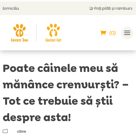
🤝
Poți plăti și ramburs
(0)
Poate câinele meu să
mănânce crenvurști? –
Tot ce trebuie să știi
despre asta!
m
câine