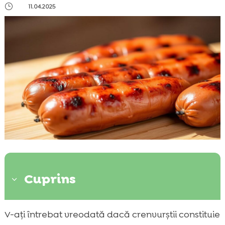
}
11.04.2025
Cuprins
3
Introducere în alimentația câinilor
V-ați întrebat vreodată dacă crenvurștii constituie
