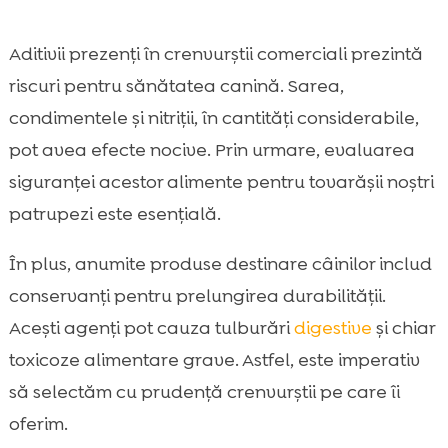
Aditivii prezenți în crenvurștii comerciali prezintă
riscuri pentru sănătatea canină. Sarea,
condimentele și nitriții, în cantități considerabile,
pot avea efecte nocive. Prin urmare, evaluarea
siguranței acestor alimente pentru tovarășii noștri
patrupezi este esențială.
În plus, anumite produse destinare câinilor includ
conservanți pentru prelungirea durabilității.
Acești agenți pot cauza tulburări
digestive
și chiar
toxicoze alimentare grave. Astfel, este imperativ
să selectăm cu prudență crenvurștii pe care îi
oferim.