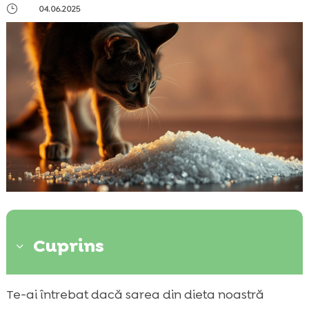
}
04.06.2025
Cuprins
3
Importanța alimentației corecte pentru
Te-ai întrebat dacă sarea din dieta noastră
