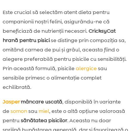
Este crucial să selectăm atent dieta pentru
companionii noștri felini, asigurându-ne că
beneficiază de nutrienții necesari.
CricksyCat
hrană pentru pisici
se distinge prin compoziția sa,
omitând carnea de pui și grâul, aceasta fiind o
alegere preferabilă pentru pisicile cu sensibilități.
Prin această formulă, pisicile
alergice
sau
sensibile primesc o alimentație complet
echilibrată.
Jasper
mâncare uscată
, disponibilă în variante
de
somon
sau
miel
, este o altă opțiune valoroasă
pentru
sănătatea pisicilor
. Aceasta nu doar
sprijină bunăstarea generală, dar și favorizează o