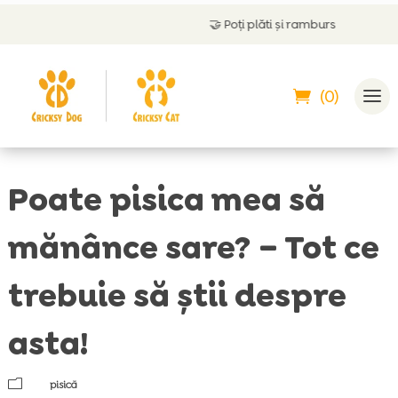
🤝
Poți plăti și ramburs
(0)
Poate pisica mea să
mănânce sare? – Tot ce
trebuie să știi despre
asta!
m
pisică