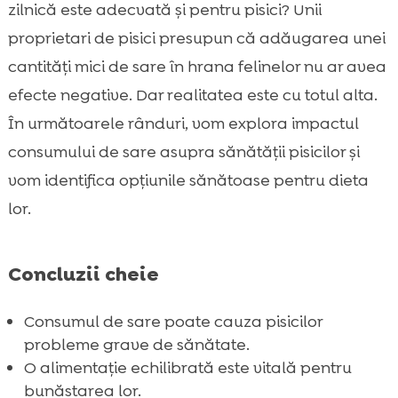
pisici
zilnică este adecvată și pentru pisici? Unii
Ce este sarea și de ce este folosită?

proprietari de pisici presupun că adăugarea unei
Riscurile consumului de sare pentru pisici

cantități mici de sare în hrana felinelor nu ar avea
Poate pisica mea să mănânce sare?

efecte negative. Dar realitatea este cu totul alta.
Ce cantitate de sare este sigură pentru

În următoarele rânduri, vom explora impactul
pisici?
consumului de sare asupra sănătății pisicilor și
Alimente și mâncăruri periculoase pentru

vom identifica opțiunile sănătoase pentru dieta
pisici
lor.
Semne ale problemelor cauzate de sare la

pisici
Ce să faci dacă pisica ta a consumat sare
Concluzii cheie

Alternative sănătoase la alimentele sărate

pentru pisici
Consumul de sare poate cauza pisicilor
Beneficiile unei diete echilibrate
probleme grave de sănătate.

O alimentație echilibrată este vitală pentru
Opțiuni de hrană sănătoasă pentru pisici

bunăstarea lor.