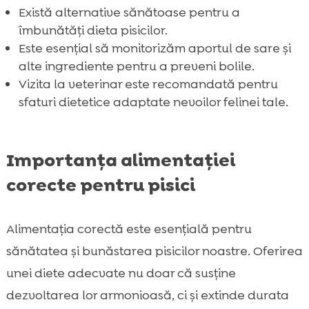
Cât de des trebuie să ne hrănim pisica

Există alternative sănătoase pentru a
Concluzie

îmbunătăți dieta pisicilor.
FAQ
Este esențial să monitorizăm aportul de sare și

alte ingrediente pentru a preveni bolile.
Vizita la veterinar este recomandată pentru
sfaturi dietetice adaptate nevoilor felinei tale.
Importanța alimentației
corecte pentru pisici
Alimentația corectă este esențială pentru
sănătatea și bunăstarea pisicilor noastre. Oferirea
unei diete adecvate nu doar că susține
dezvoltarea lor armonioasă, ci și extinde durata