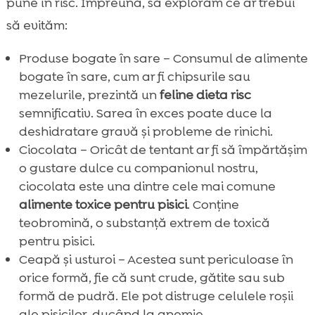
pune în risc. Împreună, să explorăm ce ar trebui
să evităm:
Produse bogate în sare – Consumul de alimente
bogate în sare, cum ar fi chipsurile sau
mezelurile, prezintă un
feline dieta risc
semnificativ. Sarea în exces poate duce la
deshidratare gravă și probleme de rinichi.
Ciocolata – Oricât de tentant ar fi să împărtășim
o gustare dulce cu companionul nostru,
ciocolata este una dintre cele mai comune
alimente toxice pentru pisici
. Conține
teobromină, o substanță extrem de toxică
pentru pisici.
Ceapă și usturoi – Acestea sunt periculoase în
orice formă, fie că sunt crude, gătite sau sub
formă de pudră. Ele pot distruge celulele roșii
ale pisicilor, ducând la anemie.