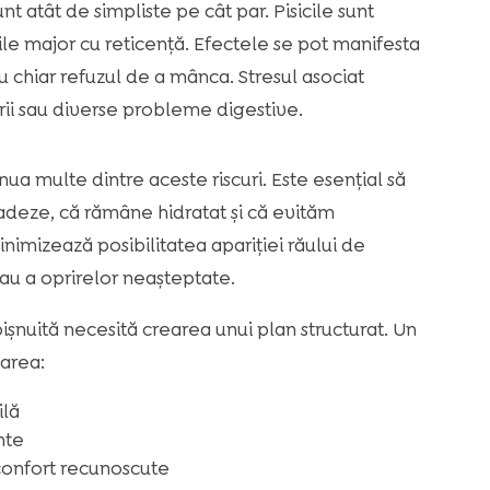
nt atât de simpliste pe cât par. Pisicile sunt
rile major cu reticență. Efectele se pot manifesta
 chiar refuzul de a mânca. Stresul asociat
rii sau diverse probleme digestive.
nua multe dintre aceste riscuri. Este esențial să
adeze, că rămâne hidratat și că evităm
minimizează posibilitatea apariției răului de
au a oprirelor neașteptate.
șnuită necesită crearea unui plan structurat. Un
area:
ilă
nte
confort recunoscute