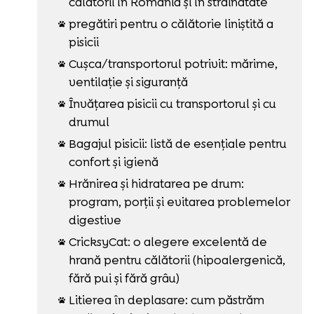
călătorii în România și în străinătate
pregătiri pentru o călătorie liniștită a

pisicii
Cușca/transportorul potrivit: mărime,

ventilație și siguranță
Învățarea pisicii cu transportorul și cu

drumul
Bagajul pisicii: listă de esențiale pentru

confort și igienă
Hrănirea și hidratarea pe drum:

program, porții și evitarea problemelor
digestive
CricksyCat: o alegere excelentă de

hrană pentru călătorii (hipoalergenică,
fără pui și fără grâu)
Litierea în deplasare: cum păstrăm
