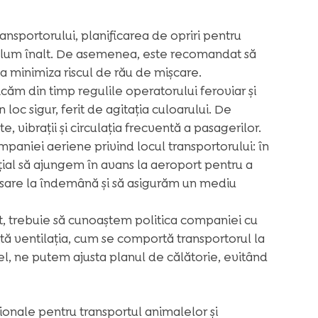
ansportorului, planificarea de opriri pentru
a volum înalt. De asemenea, este recomandat să
a minimiza riscul de rău de mișcare.
icăm din timp regulile operatorului feroviar și
 loc sigur, ferit de agitația culoarului. De
 vibrații și circulația frecventă a pasagerilor.
mpaniei aeriene privind locul transportorului: în
țial să ajungem în avans la aeroport pentru a
sare la îndemână și să asigurăm un mediu
, trebuie să cunoaștem politica companiei cu
ată ventilația, cum se comportă transportorul la
fel, ne putem ajusta planul de călătorie, evitând
onale pentru transportul animalelor și