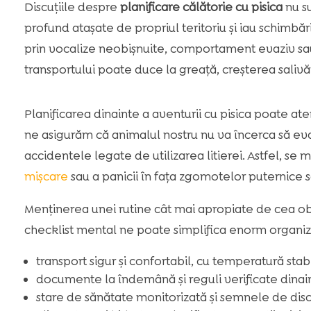
Discuțiile despre
planificare călătorie cu pisica
nu su
profund atașate de propriul teritoriu și iau schimbă
prin vocalize neobișnuite, comportament evaziv sau
transportului poate duce la greață, creșterea salivă
Planificarea dinainte a aventurii cu pisica poate ate
ne asigurăm că animalul nostru nu va încerca să ev
accidentele legate de utilizarea litierei. Astfel, se 
mișcare
sau a panicii în fața zgomotelor puternice s
Menținerea unei rutine cât mai apropiate de cea obi
checklist mental ne poate simplifica enorm organiz
transport sigur și confortabil, cu temperatură stab
documente la îndemână și reguli verificate dinai
stare de sănătate monitorizată și semnele de dis