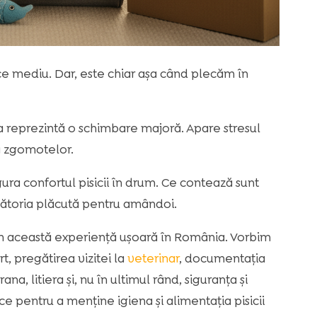
ce mediu. Dar, este chiar așa când plecăm în
a reprezintă o schimbare majoră. Apare stresul
 a zgomotelor.
ra confortul pisicii în drum. Ce contează sunt
călătoria plăcută pentru amândoi.
em această experiență ușoară în România. Vorbim
, pregătirea vizitei la
veterinar
, documentația
a, litiera și, nu în ultimul rând, siguranța și
ce pentru a menține igiena și alimentația pisicii