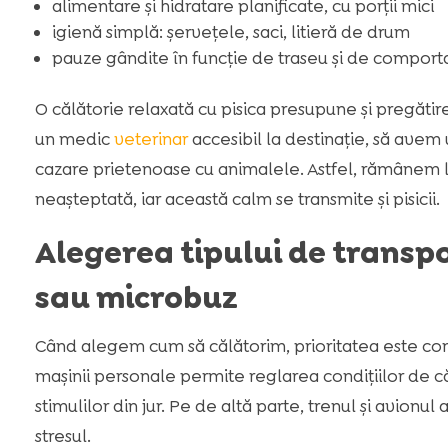
alimentare și hidratare planificate, cu porții mici
igienă simplă: șervețele, saci, litieră de drum
pauze gândite în funcție de traseu și de comporta
O călătorie relaxată cu pisica presupune și pregătir
un medic
veterinar
accesibil la destinație, să avem 
cazare prietenoase cu animalele. Astfel, rămânem lini
neașteptată, iar această calm se transmite și pisicii.
Alegerea tipului de transpo
sau microbuz
Când alegem cum să călătorim, prioritatea este cont
maşinii personale permite reglarea condițiilor de că
stimulilor din jur. Pe de altă parte, trenul și avionul
stresul.