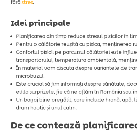
fără
stres
.
Idei principale
Planificarea din timp reduce stresul pisicilor în ti
Pentru o călătorie reușită cu pisica, menținerea rut
Confortul pisicii pe parcursul călătoriei este infl
transportorului, temperatura ambientală, menținere
În material vom discuta despre variantele de trans
microbuzul.
Este crucial să fim informați despre sănătate, do
evita surprizele, fie că ne aflăm în România sau în
Un bagaj bine pregătit, care include hrană, apă, li
drum haotic și unul calm.
De ce contează planificarea