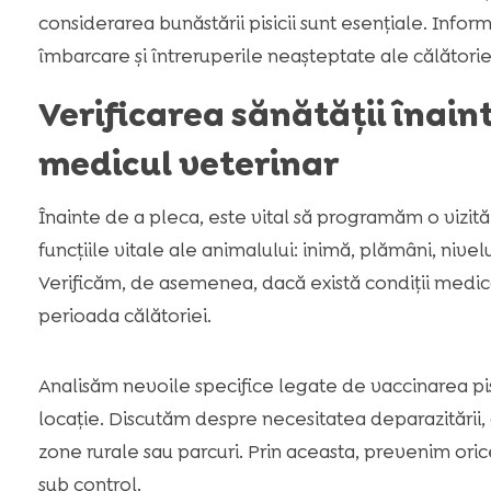
considerarea bunăstării pisicii sunt esențiale. In
îmbarcare și întreruperile neașteptate ale călătorie
Verificarea sănătății înaint
medicul veterinar
Înainte de a pleca, este vital să programăm o vizită 
funcțiile vitale ale animalului: inimă, plămâni, nive
Verificăm, de asemenea, dacă există condiții medica
perioada călătoriei.
Analisăm nevoile specifice legate de vaccinarea pisi
locație. Discutăm despre necesitatea deparazitării, a
zone rurale sau parcuri. Prin aceasta, prevenim ori
sub control.