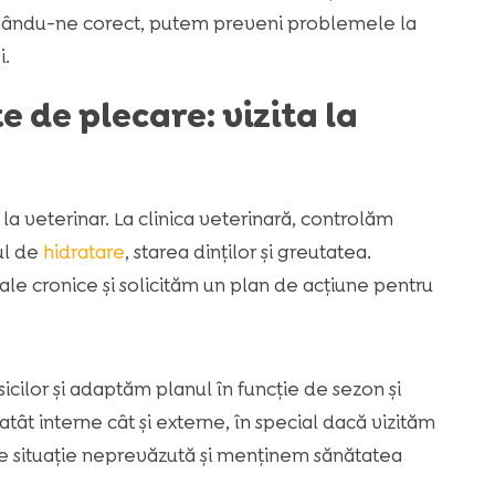
formându-ne corect, putem preveni problemele la
i.
e de plecare: vizita la
la veterinar. La clinica veterinară, controlăm
lul de
hidratare
, starea dinților și greutatea.
le cronice și solicităm un plan de acțiune pentru
cilor și adaptăm planul în funcție de sezon și
tât interne cât și externe, în special dacă vizităm
ce situație neprevăzută și menținem sănătatea