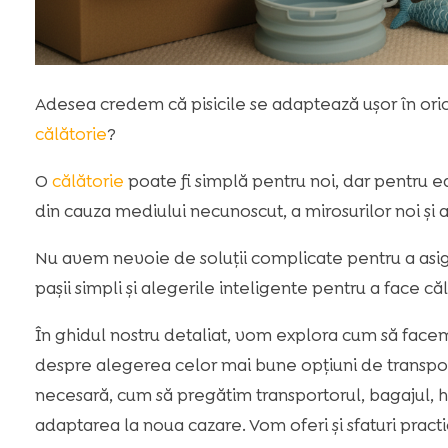
Adesea credem că pisicile se adaptează ușor în ori
călătorie
?
O
călătorie
poate fi simplă pentru noi, dar pentru e
din cauza mediului necunoscut, a mirosurilor noi și
Nu avem nevoie de soluții complicate pentru a asigu
pașii simpli și alegerile inteligente pentru a face 
În ghidul nostru detaliat, vom explora cum să fac
despre alegerea celor mai bune opțiuni de transport
necesară, cum să pregătim transportorul, bagajul, hran
adaptarea la noua cazare. Vom oferi și sfaturi practi