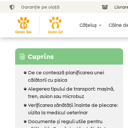
Garanție pe viață
Livrar


Cățeluș
Câine de
Cuprins
i
De ce contează planificarea unei

călătorii cu pisica
Alegerea tipului de transport: mașină,

tren, avion sau microbuz
Verificarea sănătății înainte de plecare:

vizita la medicul veterinar
Documente și reguli utile pentru
