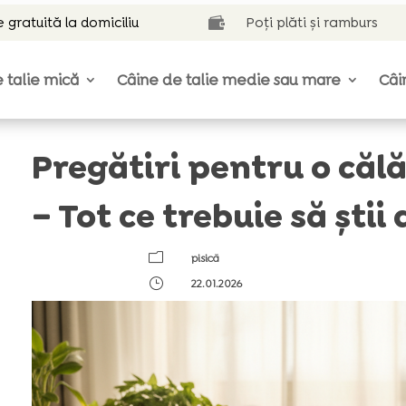
e gratuită la domiciliu
Poți plăti și ramburs

 talie mică
Câine de talie medie sau mare
Câi
Pregătiri pentru o călăt
– Tot ce trebuie să știi
m
pisică
}
22.01.2026