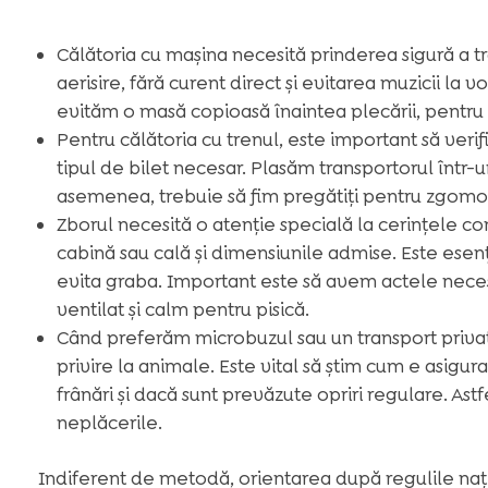
Călătoria cu mașina necesită prinderea sigură a tr
aerisire, fără curent direct și evitarea muzicii l
evităm o masă copioasă înaintea plecării, pentru 
Pentru călătoria cu trenul, este important să verif
tipul de bilet necesar. Plasăm transportorul într-un
asemenea, trebuie să fim pregătiți pentru zgomote,
Zborul necesită o atenție specială la cerințele co
cabină sau cală și dimensiunile admise. Este esen
evita graba. Important este să avem actele nece
ventilat și calm pentru pisică.
Când preferăm microbuzul sau un transport privat
privire la animale. Este vital să știm cum e asigur
frânări și dacă sunt prevăzute opriri regulare. Ast
neplăcerile.
Indiferent de metodă, orientarea după regulile nați