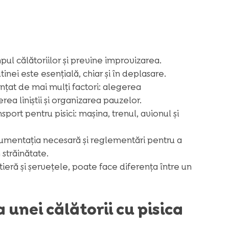
mpul călătoriilor și previne improvizarea.
inei este esențială, chiar și în deplasare.
uențat de mai mulți factori: alegerea
a liniștii și organizarea pauzelor.
port pentru pisici: mașina, trenul, avionul și
cumentația necesară și reglementări pentru a
 străinătate.
tieră și șervețele, poate face diferența între un
 unei călătorii cu pisica