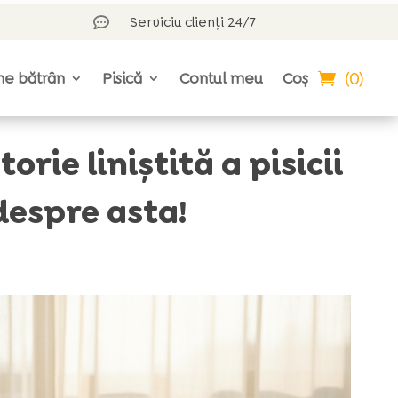
Serviciu clienți 24/7

(0)
ne bătrân
Pisică
Contul meu
Coș
orie liniștită a pisicii
 despre asta!