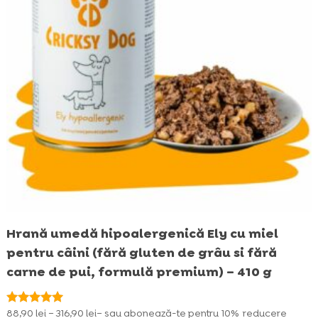
Hrană umedă hipoalergenică Ely cu miel
pentru câini (fără gluten de grâu si fără
carne de pui, formulă premium) – 410 g
Interval
88,90
lei
–
316,90
lei
– sau abonează-te pentru
10%
reducere
Evaluat la