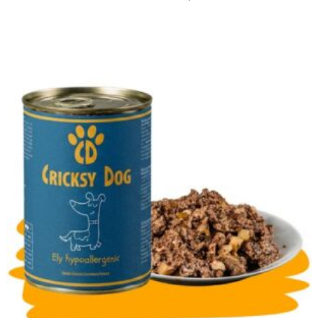
4.94
de
din 5
prețuri:
88,90 lei
până
la
316,90 lei