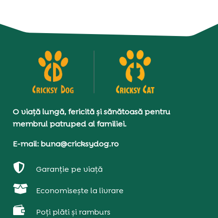
O viață lungă, fericită și sănătoasă pentru
membrul patruped al familiei.
E-mail: buna@cricksydog.ro

Garanție pe viață

Economisește la livrare

Poți plăti și ramburs