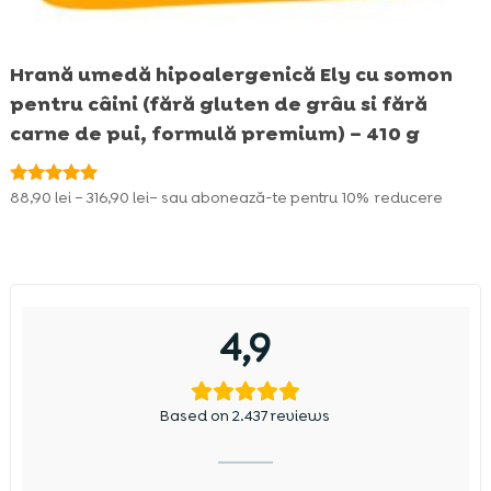
Hrană umedă hipoalergenică Ely cu somon
pentru câini (fără gluten de grâu si fără
carne de pui, formulă premium) – 410 g
Interval
88,90
lei
–
316,90
lei
– sau abonează-te pentru
10%
reducere
Evaluat la
5.00
de
din 5
prețuri:
88,90 lei
până
la
4,9
316,90 lei
Based on 2.437 reviews