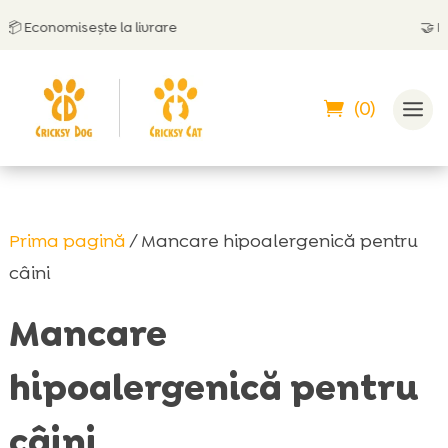
misește la livrare
🤝
Poți plăti 
(0)
Prima pagină
/ Mancare hipoalergenică pentru
câini
Mancare
hipoalergenică pentru
câini