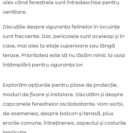
ales când ferestrele sunt întredeschise pentru
Greșeli frecvente pe care le evităm când

ventilare.
montăm plase pentru pisici
Întreținerea plasei și verificări periodice

Discuțiile despre siguranța felinelor în locuințe
pentru siguranță constantă
sunt frecvente. Dar, pericolele sunt aceleași și în
Protecția pisicilor curioase: enrichment și

case, mai ales la etaje superioare sau lângă
alternative la „statul pe pervaz”
terase. Prioritatea este să nu lăsăm nimic la voia
Soluții estetice: cum păstrăm lumina

naturală și aspectul fațadei
întâmplării pentru siguranța lor.
Costuri și buget: cât investim în protecții

pentru ferestre și balcon
Explorăm opțiunile pentru plase de protecție,
Siguranță în casă, nu doar la geam: rutine

moduri de fixare și instalare. Discutăm și despre
care reduc accidentele
capcanele ferestrelor oscilobatante. Vom vorbi,
Produse care ne ajută să avem o pisică

de asemenea, despre balcon și terasă, plus
fericită în interior: CricksyCat, Jasper, Bill și
Purrfect Life
erorile comune, întreținerea, aspectul și costurile
Concluzie
implicate.
