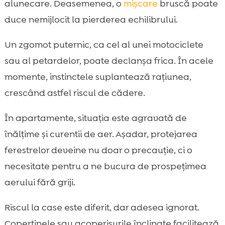
alunecare. Deasemenea, o
mișcare
bruscă poate
duce nemijlocit la pierderea echilibrului.
Un zgomot puternic, ca cel al unei motociclete
sau al petardelor, poate declanșa frica. În acele
momente, instinctele suplantează rațiunea,
crescând astfel riscul de cădere.
În apartamente, situația este agravată de
înălțime și curentii de aer. Așadar, protejarea
ferestrelor deveine nu doar o precauție, ci o
necesitate pentru a ne bucura de prospețimea
aerului fără griji.
Riscul la case este diferit, dar adesea ignorat.
Copertinele sau acoperișurile înclinate facilitează