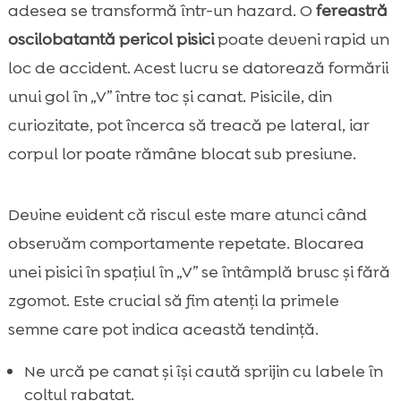
adesea se transformă într-un hazard. O
fereastră
oscilobatantă pericol pisici
poate deveni rapid un
loc de accident. Acest lucru se datorează formării
unui gol în „V” între toc și canat. Pisicile, din
curiozitate, pot încerca să treacă pe lateral, iar
corpul lor poate rămâne blocat sub presiune.
Devine evident că riscul este mare atunci când
observăm comportamente repetate. Blocarea
unei pisici în spațiul în „V” se întâmplă brusc și fără
zgomot. Este crucial să fim atenți la primele
semne care pot indica această tendință.
Ne urcă pe canat și își caută sprijin cu labele în
colțul rabatat.