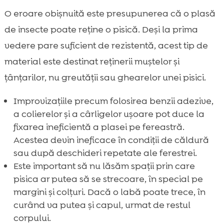
O eroare obișnuită este presupunerea că o plasă
de insecte poate reține o pisică. Deși la prima
vedere pare suficient de rezistentă, acest tip de
material este destinat reținerii muștelor și
țânțarilor, nu greutății sau ghearelor unei pisici.
Improvizațiile precum folosirea benzii adezive,
a colierelor și a cârligelor ușoare pot duce la
fixarea ineficientă a plasei pe fereastră.
Acestea devin ineficace în condiții de căldură
sau după deschideri repetate ale ferestrei.
Este important să nu lăsăm spații prin care
pisica ar putea să se strecoare, în special pe
margini și colțuri. Dacă o labă poate trece, în
curând va putea și capul, urmat de restul
corpului.