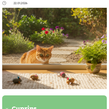
}
22.01.2026
Cuprins
3