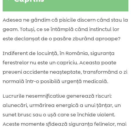
De ce avem nevoie de siguranță la ferestre
Adesea ne gândim că pisicile discern când stau la

pentru pisici în apartament și la casă
geam. Totuși, ce se întâmplă când instinctul lor
protecția ferestrelor pentru pisică: ce

este declanșat de o pasăre zburând aproape?
opțiuni avem și cum alegem corect
Tipuri de ferestre întâlnite în România și
Indiferent de locuință, în România, siguranța

provocările lor
ferestrelor nu este un capriciu. Aceasta poate
Plase de protecție pentru pisici: materiale,

preveni accidente neașteptate, transformând o zi
rezistență și vizibilitate
normală într-o posibilă urgență medicală.
Sisteme de prindere și montaj: stabilitate

fără compromisuri
Lucrurile nesemnificative generează riscuri:
Siguranța ferestrelor oscilobatante și riscul

alunecări, urmărirea energică a unui țânțar, un
de blocare
sunet brusc sau o ușă care se închide violent.
Balcon, logie și terasă: cum extindem

Aceste momente sfidează siguranța felinelor, mai
protecția dincolo de geam