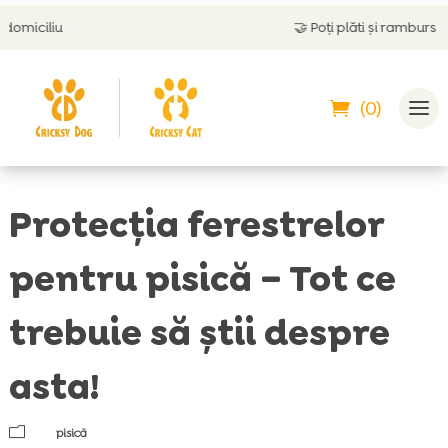
🤝
Poți plăti și ramburs
(0)
Protecția ferestrelor
pentru pisică – Tot ce
trebuie să știi despre
asta!
m
pisică