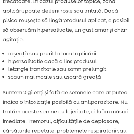
trecătoare. În cazul produselor topice, zona
aplicării poate deveni roșie sau irritată. Dacă
pisica reușește să lingă produsul aplicat, e posibil
să observăm hipersalivație, un gust amar și chiar
agitație.
roșeață sau prurit la locul aplicării
hipersalivație dacă a lins produsul
letargie tranzitorie sau somn prelungit
scaun mai moale sau ușoară greață
Suntem vigilenți și față de semnele care ar putea
indica o intoxicație posibilă cu antiparazitare. Nu
tratăm aceste semne cu lejeritate, ci luăm măsuri
imediate. Tremorul, dificultățile de deplasare,
vărsăturile repetate, problemele respiratorii sau