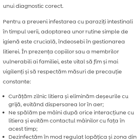
unui diagnostic corect.
Pentru a preveni infestarea cu paraziți intestinali
în timpul verii, adoptarea unor rutine simple de
igienă este crucială, îndeosebi în gestionarea
litierei. În prezența copiilor sau a membrilor
vulnerabili ai familiei, este vital să fim și mai
vigilenți și să respectăm măsuri de precauție
constante:
Curățăm zilnic litiera și eliminăm deșeurile cu
grijă, evitând dispersarea lor în aer;
Ne spălăm pe mâini după orice interacțiune cu
litiera și evităm contactul mâinilor cu fața în
acest timp;
Dezinfectăm în mod regulat lopățica și zona din