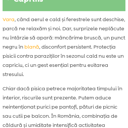
De ce vara crește riscul de paraziți la pisici
Vara
, când aerul e cald și ferestrele sunt deschise,

în România
parcă ne relaxăm și noi. Dar, surprizele neplăcute
Principalii paraziți externi: purici, căpușe și

nu întârzie să apară: mâncărime bruscă, un punct
păduchi
negru în
blană
, disconfort persistent. Protecția
Paraziți interni frecvenți vara: viermi

pisicii contra paraziților în sezonul cald nu este un
intestinali și giardia
capriciu, ci un gest esențial pentru evitarea
Semne că pisica noastră ar putea avea

stresului.
paraziți
protecția pisicii împotriva paraziților vara:

Chiar dacă pisica petrece majoritatea timpului în
plan complet de prevenție
interior, riscurile sunt prezente. Putem aduce
Cum alegem tratamentul antiparazitar

neintenționat purici pe pantofi, pături de picnic
potrivit (pipete, zgărzi, spray, tablete)
sau cutii pe balcon. În România, combinația de
Cât de des aplicăm deparazitarea externă

și internă vara
căldură și umiditate intensifică activitatea