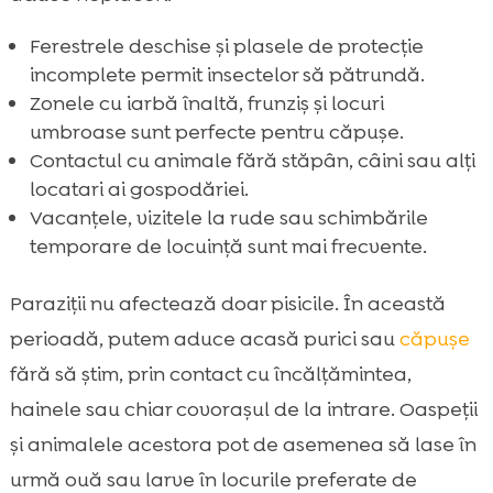
Ferestrele deschise și plasele de protecție
incomplete permit insectelor să pătrundă.
Zonele cu iarbă înaltă, frunziș și locuri
umbroase sunt perfecte pentru căpușe.
Contactul cu animale fără stăpân, câini sau alți
locatari ai gospodăriei.
Vacanțele, vizitele la rude sau schimbările
temporare de locuință sunt mai frecvente.
Paraziții nu afectează doar pisicile. În această
perioadă, putem aduce acasă purici sau
căpușe
fără să știm, prin contact cu încălțămintea,
hainele sau chiar covorașul de la intrare. Oaspeții
și animalele acestora pot de asemenea să lase în
urmă ouă sau larve în locurile preferate de