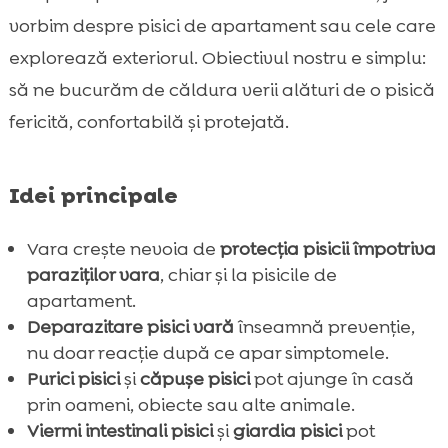
vorbim despre pisici de apartament sau cele care
Concluzie

FAQ
explorează exteriorul. Obiectivul nostru e simplu:

să ne bucurăm de căldura verii alături de o pisică
fericită, confortabilă și protejată.
Idei principale
Vara crește nevoia de
protecția pisicii împotriva
paraziților vara
, chiar și la pisicile de
apartament.
Deparazitare pisici vară
înseamnă prevenție,
nu doar reacție după ce apar simptomele.
Purici pisici
și
căpușe pisici
pot ajunge în casă
prin oameni, obiecte sau alte animale.
Viermi intestinali pisici
și
giardia pisici
pot