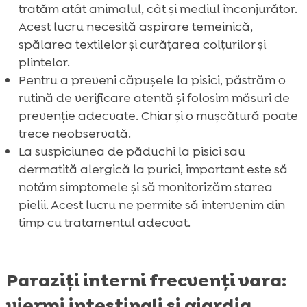
tratăm atât animalul, cât și mediul înconjurător.
Acest lucru necesită aspirare temeinică,
spălarea textilelor și curățarea colțurilor și
plintelor.
Pentru a preveni căpușele la pisici, păstrăm o
rutină de verificare atentă și folosim măsuri de
prevenție adecvate. Chiar și o mușcătură poate
trece neobservată.
La suspiciunea de păduchi la pisici sau
dermatită alergică la purici, important este să
notăm simptomele și să monitorizăm starea
pielii. Acest lucru ne permite să intervenim din
timp cu tratamentul adecvat.
Paraziți interni frecvenți vara:
viermi intestinali și giardia