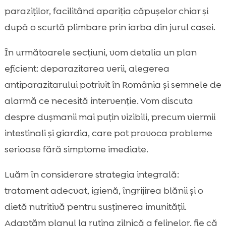
Siguranță și efecte adverse: ce urmărim
paraziților, facilitând apariția căpușelor chiar și

după aplicare
după o scurtă plimbare prin iarba din jurul casei.
Igiena mediului: casa, balconul, curtea și

obiectele pisicii
În următoarele secțiuni, vom detalia un plan
Îngrijirea blănii vara: periaj, băi și
eficient: deparazitarea verii, alegerea

verificarea pielii
antiparazitarului potrivit în România și semnele de
Protecția pisicilor de apartament vs.

alarmă ce necesită intervenție. Vom discuta
pisicilor cu acces afară
despre dușmanii mai puțin vizibili, precum viermii
Riscuri speciale: pui, pisici senior și pisici cu

intestinali și giardia, care pot provoca probleme
boli cronice
serioase fără simptome imediate.
Rolul alimentației în imunitate și

recuperare: de ce alegem CricksyCat
Luăm în considerare strategia integrală:
Litiera și controlul paraziților: cum ne ajută

tratament adecvat, igienă, îngrijirea blănii și o
Purrfect Life
dietă nutritivă pentru susținerea imunității.
Când mergem la veterinar și ce analize pot

Adaptăm planul la rutina zilnică a felinelor, fie că
fi necesare