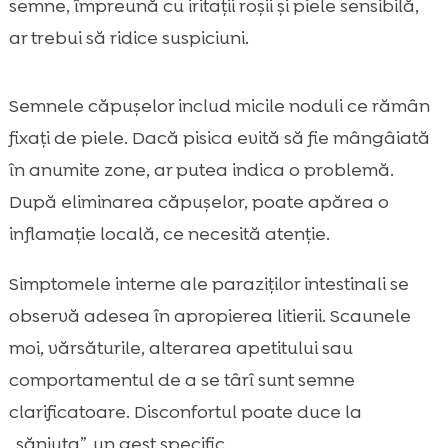
semne, împreună cu iritații roșii și piele sensibilă,
ar trebui să ridice suspiciuni.
Semnele căpușelor includ micile noduli ce rămân
fixați de piele. Dacă pisica evită să fie mângâiată
în anumite zone, ar putea indica o problemă.
După eliminarea căpușelor, poate apărea o
inflamație locală, ce necesită atenție.
Simptomele interne ale paraziților intestinali se
observă adesea în apropierea litierii. Scaunele
moi, vărsăturile, alterarea apetitului sau
comportamentul de a se târî sunt semne
clarificatoare. Disconfortul poate duce la
„săniuța”, un gest specific.