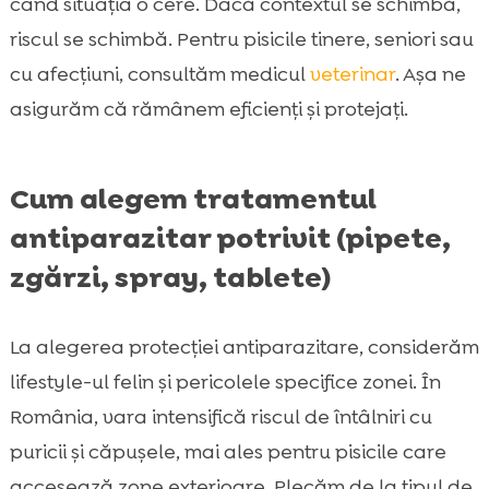
când situația o cere. Dacă contextul se schimbă,
riscul se schimbă. Pentru pisicile tinere, seniori sau
cu afecțiuni, consultăm medicul
veterinar
. Așa ne
asigurăm că rămânem eficienți și protejați.
Cum alegem tratamentul
antiparazitar potrivit (pipete,
zgărzi, spray, tablete)
La alegerea protecției antiparazitare, considerăm
lifestyle-ul felin și pericolele specifice zonei. În
România, vara intensifică riscul de întâlniri cu
puricii și căpușele, mai ales pentru pisicile care
accesează zone exterioare. Plecăm de la tipul de