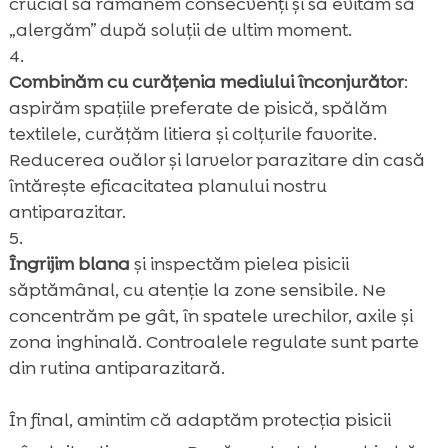
crucial să rămânem consecvenți și să evităm să
„alergăm” după soluții de ultim moment.
Combinăm cu curățenia mediului înconjurător
:
aspirăm spațiile preferate de pisică, spălăm
textilele, curățăm litiera și colțurile favorite.
Reducerea ouălor și larvelor parazitare din casă
întărește eficacitatea planului nostru
antiparazitar.
Îngrijim blana
și inspectăm pielea pisicii
săptămânal, cu atenție la zone sensibile. Ne
concentrăm pe gât, în spatele urechilor, axile și
zona inghinală. Controalele regulate sunt parte
din rutina antiparazitară.
În final, amintim că adaptăm protecția pisicii