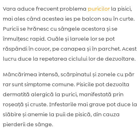
Vara aduce frecvent problema
puricilor
la pisici,
mai ales când acestea ies pe balcon sau în curte.
Puricii se hrănesc cu sângele acestora și se
înmulțesc rapid. Ouăle și larvele lor se pot
răspândi în covor, pe canapea și în parchet. Acest
lucru duce la repetarea ciclului lor de dezvoltare.
Mâncărimea intensă, scărpinatul și zonele cu păr
rar sunt simptome comune. Pisicile pot dezvolta
dermatită alergică la purici, manifestată prin
roșeață și cruste. Infestarile mai grave pot duce la
slăbire și anemie la puii de pisică, din cauza
pierderii de sânge.