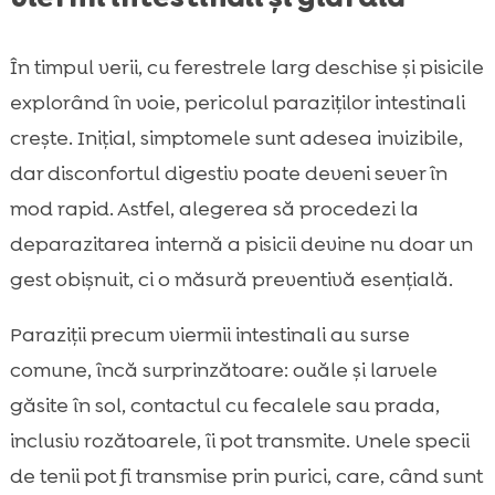
În timpul verii, cu ferestrele larg deschise și pisicile
explorând în voie, pericolul paraziților intestinali
crește. Inițial, simptomele sunt adesea invizibile,
dar disconfortul digestiv poate deveni sever în
mod rapid. Astfel, alegerea să procedezi la
deparazitarea internă a pisicii devine nu doar un
gest obișnuit, ci o măsură preventivă esențială.
Paraziții precum viermii intestinali au surse
comune, încă surprinzătoare: ouăle și larvele
găsite în sol, contactul cu fecalele sau prada,
inclusiv rozătoarele, îi pot transmite. Unele specii
de tenii pot fi transmise prin purici, care, când sunt