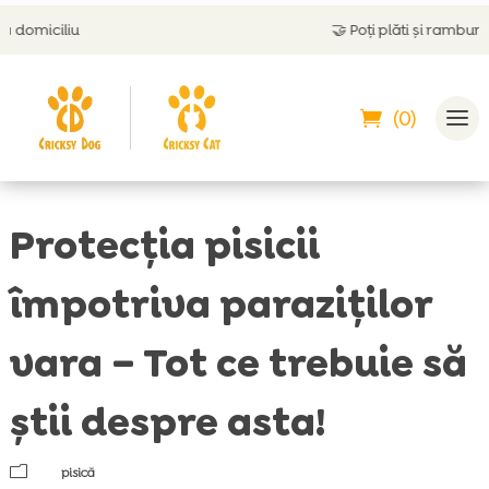
🤝
Poți plăti și ramburs
(0)
Protecția pisicii
împotriva paraziților
vara – Tot ce trebuie să
știi despre asta!
m
pisică