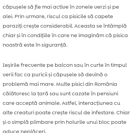
căpușele să fie mai active în zonele verzi și pe
alei. Prin urmare, riscul ca pisicile să capete
paraziți crește considerabil. Aceasta se întâmplă
chiar și în condițiile în care ne imaginăm că pisica
noastră este în siguranță.
Ieșirile frecvente pe balcon sau în curte în timpul
verii fac ca puricii și căpușele să devină o
problemă mai mare. Multe pisici din România
călătoresc la țară sau sunt cazate în pensiuni
care acceptă animale. Astfel, interacțiunea cu
alte creaturi poate crește riscul de infestare. Chiar
și o simplă plimbare prin holurile unui bloc poate
aduce neplăceri.