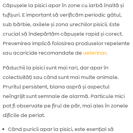
Căpușele la pisici apar în zone cu iarbă înaltă și
tufișuri. E important să verificăm periodic gâtul,
sub bărbie, axilele și zona urechilor pisicii. Este
crucial să îndepărtăm căpușele rapid și corect.
Prevenirea implică folosirea produselor repelente
sau acaricide recomandate de
veterinar
.
Păduchii la pisici sunt mai rari, dar apar în
colectivități sau când sunt mai multe animale.
Pruritul persistent, blana aspră și aspectul
neîngrijit sunt semnale de alarmă. Particule mici
pot fi observate pe firul de păr, mai ales în zonele
dificile de periat.
Când puricii apar la pisici, este esențial să