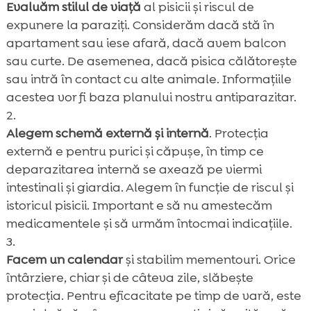
Evaluăm stilul de viață
al pisicii și riscul de
expunere la paraziți. Considerăm dacă stă în
apartament sau iese afară, dacă avem balcon
sau curte. De asemenea, dacă pisica călătorește
sau intră în contact cu alte animale. Informațiile
acestea vor fi baza planului nostru antiparazitar.
Alegem schemă externă și internă
. Protecția
externă e pentru purici și căpușe, în timp ce
deparazitarea internă se axează pe viermi
intestinali și giardia. Alegem în funcție de riscul și
istoricul pisicii. Important e să nu amestecăm
medicamentele și să urmăm întocmai indicațiile.
Facem un calendar
și stabilim mementouri. Orice
întârziere, chiar și de câteva zile, slăbește
protecția. Pentru eficacitate pe timp de vară, este