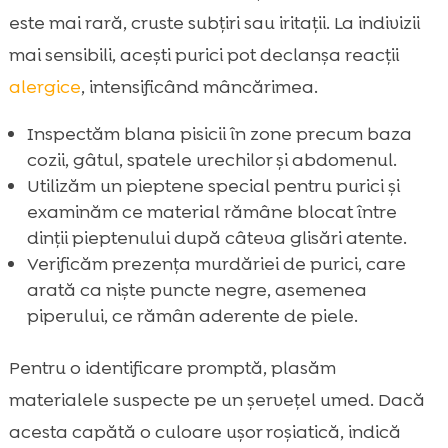
este mai rară, cruste subțiri sau iritații. La indivizii
mai sensibili, acești purici pot declanșa reacții
alergice
, intensificând mâncărimea.
Inspectăm blana pisicii în zone precum baza
cozii, gâtul, spatele urechilor și abdomenul.
Utilizăm un pieptene special pentru purici și
examinăm ce material rămâne blocat între
dinții pieptenului după câteva glisări atente.
Verificăm prezența murdăriei de purici, care
arată ca niște puncte negre, asemenea
piperului, ce rămân aderente de piele.
Pentru o identificare promptă, plasăm
materialele suspecte pe un șervețel umed. Dacă
acesta capătă o culoare ușor roșiatică, indică