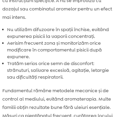
cu instrucțiuni specifice. A nu se improviza cu
dozajul sau combinatul aromelor pentru un efect
mai intens.
Nu utilizăm difuzoare în spații închise, evitând
expunerea pisicii la vaporii concentrați.
Aerisim frecvent zona și monitorizăm orice
modificare în comportamentul pisicii după
expunere.
Tratăm serios orice semn de disconfort:
strănuturi, salivare excesivă, agitație, letargie
sau dificultăți respiratorii.
Fundamentul rămâne metodele mecanice și de
control al mediului, evitând aromaterapia. Multe
familii obțin rezultate bune fără uleiuri esențiale.
Măsuri ca pieptănatul frecvent, curățarea locului