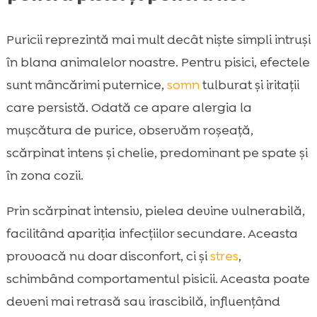
Puricii reprezintă mai mult decât niște simpli intruși
în blana animalelor noastre. Pentru pisici, efectele
sunt mâncărimi puternice,
somn
tulburat și iritații
care persistă. Odată ce apare alergia la
mușcătura de purice, observăm roșeață,
scărpinat intens și chelie, predominant pe spate și
în zona cozii.
Prin scărpinat intensiv, pielea devine vulnerabilă,
facilitând apariția infecțiilor secundare. Aceasta
provoacă nu doar disconfort, ci și
stres
,
schimbând comportamentul pisicii. Aceasta poate
deveni mai retrasă sau irascibilă, influențând