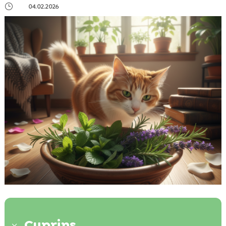
}
04.02.2026
Cuprins
3