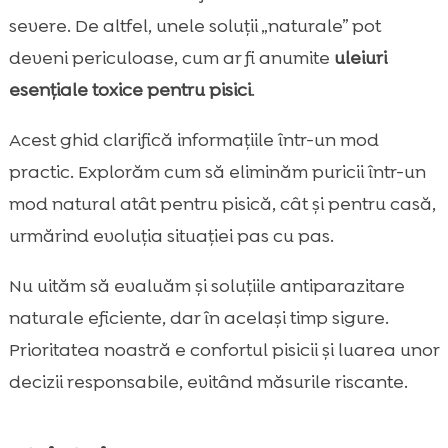
folosi în jurul pisicii
severe. De altfel, unele soluții „naturale” pot
Prevenția pe termen lung: rutină sezonieră

deveni periculoase, cum ar fi anumite
uleiuri
și protecție continuă
esențiale toxice pentru pisici
.
Alimentația și imunitatea pielii: cum sprijinim

natural confortul pisicii
Acest ghid clarifică informațiile într-un mod
Recomandările noastre: CricksyCat pentru

practic. Explorăm cum să eliminăm puricii într-un
o pisică fericită, cu formule hipoalergenice
mod natural atât pentru pisică, cât și pentru casă,
Când apelăm la medicul veterinar și cum

urmărind evoluția situației pas cu pas.
combinăm responsabil metodele
Concluzie

Nu uităm să evaluăm și soluțiile antiparazitare
FAQ

naturale eficiente, dar în același timp sigure.
Prioritatea noastră e confortul pisicii și luarea unor
decizii responsabile, evitând măsurile riscante.