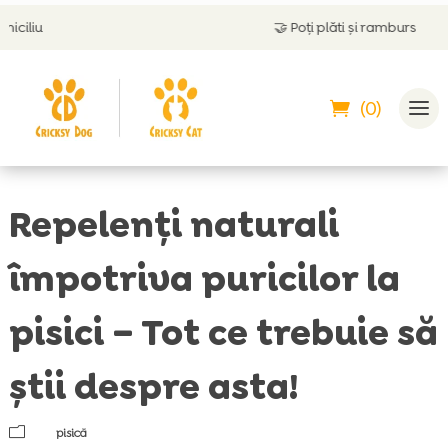
🤝
Poți plăti și ramburs
(0)
Repelenți naturali
împotriva puricilor la
pisici – Tot ce trebuie să
știi despre asta!
m
pisică