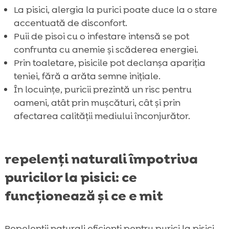
La pisici, alergia la purici poate duce la o stare
accentuată de disconfort.
Puii de pisoi cu o infestare intensă se pot
confrunta cu anemie și scăderea energiei.
Prin toaletare, pisicile pot declanșa apariția
teniei, fără a arăta semne inițiale.
În locuințe, puricii prezintă un risc pentru
oameni, atât prin mușcături, cât și prin
afectarea calității mediului înconjurător.
repelenți naturali împotriva
puricilor la pisici: ce
funcționează și ce e mit
Repelenții naturali eficienți pentru purici la pisici