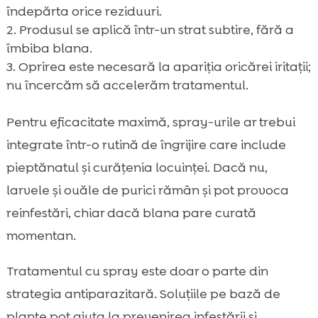
îndepărta orice reziduuri.
Produsul se aplică într-un strat subtire, fără a
îmbiba blana.
Oprirea este necesară la apariția oricărei iritații;
nu încercăm să accelerăm tratamentul.
Pentru eficacitate maximă, spray-urile ar trebui
integrate într-o rutină de îngrijire care include
pieptănatul și curățenia locuinței. Dacă nu,
larvele și ouăle de purici rămân și pot provoca
reinfestări, chiar dacă blana pare curată
momentan.
Tratamentul cu spray este doar o parte din
strategia antiparazitară. Soluțiile pe bază de
plante pot ajuta la prevenirea infestării și