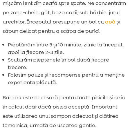
mișcăm lent din ceafă spre spate. Ne concentrăm
pe zone-cheie: gât, baza cozii, sub bărbie, jurul
urechilor. Începutul presupune un bol cu
apă
și
săpun delicat pentru a scăpa de purici.
Pieptănăm între 5 și 10 minute, zilnic la început,
apoi la fiecare 2-3 zile.
Scuturăm pieptenele în bol după fiecare
trecere.
Folosim pauze și recompense pentru a menține
experiența plăcută.
Baia nu este necesară pentru toate pisicile și se ia
în calcul doar dacă pisica acceptă. Important
este utilizarea unui șampon adecvat și clătirea
temeinică, urmată de uscarea gentle.