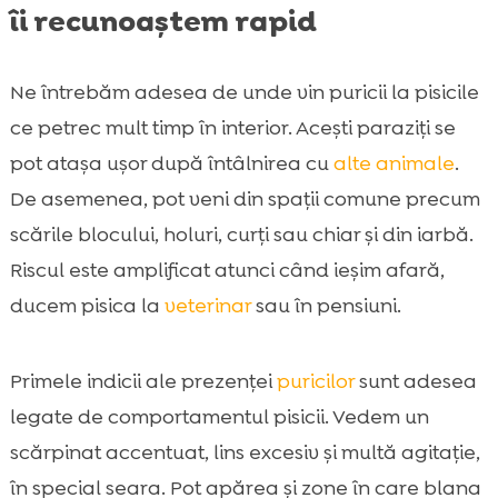
îi recunoaștem rapid
Ne întrebăm adesea de unde vin puricii la pisicile
ce petrec mult timp în interior. Acești paraziți se
pot atașa ușor după întâlnirea cu
alte animale
.
De asemenea, pot veni din spații comune precum
scările blocului, holuri, curți sau chiar și din iarbă.
Riscul este amplificat atunci când ieșim afară,
ducem pisica la
veterinar
sau în pensiuni.
Primele indicii ale prezenței
puricilor
sunt adesea
legate de comportamentul pisicii. Vedem un
scărpinat accentuat, lins excesiv și multă agitație,
în special seara. Pot apărea și zone în care blana