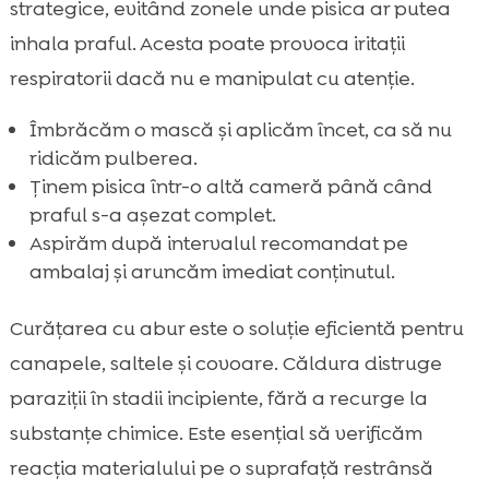
strategice, evitând zonele unde pisica ar putea
inhala praful. Acesta poate provoca iritații
respiratorii dacă nu e manipulat cu atenție.
Îmbrăcăm o mască și aplicăm încet, ca să nu
ridicăm pulberea.
Ținem pisica într-o altă cameră până când
praful s-a așezat complet.
Aspirăm după intervalul recomandat pe
ambalaj și aruncăm imediat conținutul.
Curățarea cu abur este o soluție eficientă pentru
canapele, saltele și covoare. Căldura distruge
paraziții în stadii incipiente, fără a recurge la
substanțe chimice. Este esențial să verificăm
reacția materialului pe o suprafață restrânsă