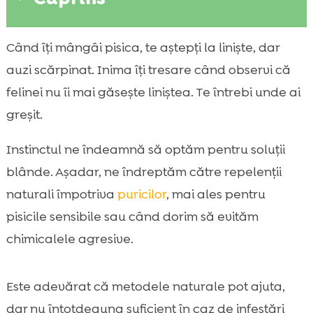
De ce apar puricii la pisici și cum îi
Când îți mângâi pisica, te aștepți la liniște, dar

recunoaștem rapid
auzi scărpinat. Inima îți tresare când observi că
Cât de periculoși sunt puricii pentru pisici și

felinei nu îi mai găsește liniștea. Te întrebi unde ai
pentru noi
greșit.
repelenți naturali împotriva puricilor la

pisici: ce funcționează și ce e mit
Instinctul ne îndeamnă să optăm pentru soluții
Uleiuri esențiale și siguranța lor la pisici

blânde. Așadar, ne îndreptăm către repelenții
Spray-uri naturale și soluții pe bază de

naturali împotriva
puricilor
, mai ales pentru
plante pentru blană
pisicile sensibile sau când dorim să evităm
Grooming natural: pieptănare, baie și

chimicalele agresive.
igienă fără stres
Curățenia mediului: cheia pentru a rupe

ciclul de viață al puricilor
Este adevărat că metodele naturale pot ajuta,
Repelenți naturali pentru casă: ce putem
dar nu întotdeauna suficient în caz de infestări
