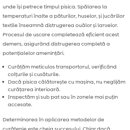
unde își petrece timpul pisica. Spălarea la
temperaturi înalte a păturilor, huselor, și jucăriilor
textile înseamnă distrugerea ouălor și larvelor.
Procesul de uscare completează eficient acest
demers, asigurând distrugerea completă a
potențialelor amenințări.
Curățăm meticulos transportorul, verificând
colțurile și cusăturile.
Dacă pisica călătorește cu mașina, nu neglijăm
curățarea interioară.
Inspectăm și sub pat sau în zonele mai puțin
accesate.
Determinarea în aplicarea metodelor de
curățenie este cheia succesului. Chiar dacă