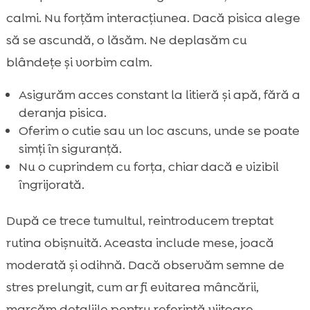
calmi. Nu forțăm interacțiunea. Dacă pisica alege
să se ascundă, o lăsăm. Ne deplasăm cu
blândețe și vorbim calm.
Asigurăm acces constant la litieră și apă, fără a
deranja pisica.
Oferim o cutie sau un loc ascuns, unde se poate
simți în siguranță.
Nu o cuprindem cu forța, chiar dacă e vizibil
îngrijorată.
După ce trece tumultul, reintroducem treptat
rutina obișnuită. Aceasta include mese, joacă
moderată și odihnă. Dacă observăm semne de
stres prelungit, cum ar fi evitarea mâncării,
marcăm detaliile pentru referință viitoare.