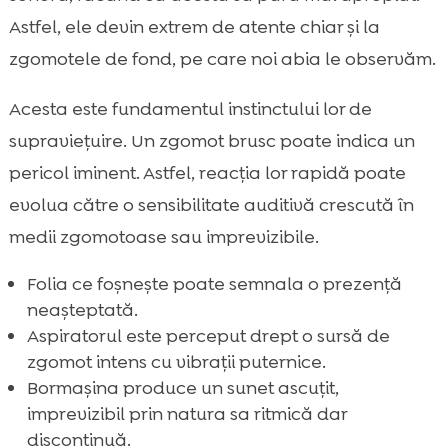
Astfel, ele devin extrem de atente chiar și la
zgomotele de fond, pe care noi abia le observăm.
Acesta este fundamentul instinctului lor de
supraviețuire. Un zgomot brusc poate indica un
pericol iminent. Astfel, reacția lor rapidă poate
evolua către o sensibilitate auditivă crescută în
medii zgomotoase sau imprevizibile.
Folia ce foșnește poate semnala o prezență
neașteptată.
Aspiratorul este perceput drept o sursă de
zgomot intens cu vibrații puternice.
Bormașina produce un sunet ascuțit,
imprevizibil prin natura sa ritmică dar
discontinuă.