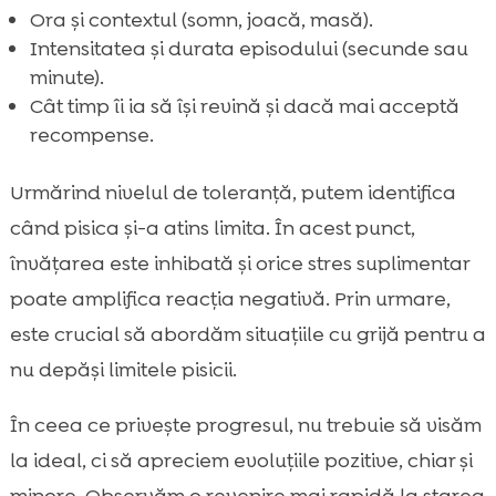
Ora și contextul (somn, joacă, masă).
Intensitatea și durata episodului (secunde sau
minute).
Cât timp îi ia să își revină și dacă mai acceptă
recompense.
Urmărind nivelul de toleranță, putem identifica
când pisica și-a atins limita. În acest punct,
învățarea este inhibată și orice stres suplimentar
poate amplifica reacția negativă. Prin urmare,
este crucial să abordăm situațiile cu grijă pentru a
nu depăși limitele pisicii.
În ceea ce privește progresul, nu trebuie să visăm
la ideal, ci să apreciem evoluțiile pozitive, chiar și
minore. Observăm o revenire mai rapidă la starea