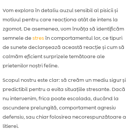
contracondiționare
Vom explora în detaliu auzul sensibil al pisicii și
Când e nevoie de veterinar sau specialist în

motivul pentru care reacționa atât de intens la
comportament felin
zgomot. De asemenea, vom învăța să identificăm
Rutina noastră zilnică: cum reducerea

semnele de
stres
în comportamentul lor, ce tipuri
stresului scade reactivitatea la sunete
de sunete declanșează această reacție și cum să
Alimentația și confortul: cum sprijinim o

pisică sensibilă (CricksyCat, Jasper, Bill,
calmăm eficient surprizele temătoare ale
Purrfect Life)
prietenilor noștri feline.
Greșeli comune pe care le facem când

pisica se sperie de zgomot
Scopul nostru este clar: să creăm un mediu sigur și
Concluzie
predictibil pentru a evita situațiile stresante. Dacă

FAQ
nu intervenim, frica poate escalada, ducând la

ascundere prelungită, comportament agresiv
defensiv, sau chiar folosirea necorespunzătoare a
litierei.