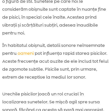
o figură de stil. Sunetele pe care noi le
considerăm obișnuite sunt captate în nuanțe fine
de pisici, în special cele înalte. Acestea prind
vibrații și scârțâituri subțiri, adesea inaudibile
pentru noi.
În habitatul obișnuit, detalii sonore neînsemnate
pentru
oameni
pot influența rapid starea pisicilor.
Aceste frecvențe acut auzite de ele includ tot felul
de zgomote subtile. Pisicile sunt, prin urmare,
extrem de receptive la mediul lor sonor.
Urechile pisicilor joacă un rol crucial în
localizarea sunetelor. Se mișcă agil spre sursa
sonoră, făcând ca acesta să pară mai apropiat.