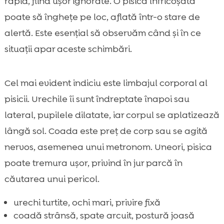
rapid, fiind ușor ignorate. O pisică înfricoșată
poate să înghețe pe loc, aflată într-o stare de
alertă. Este esențial să observăm când și în ce
situații apar aceste schimbări.
Cel mai evident indiciu este limbajul corporal al
pisicii. Urechile îi sunt îndreptate înapoi sau
lateral, pupilele dilatate, iar corpul se aplatizează
lângă sol. Coada este preț de corp sau se agită
nervos, asemenea unui metronom. Uneori, pisica
poate tremura ușor, privind în jur parcă în
căutarea unui pericol.
urechi turtite, ochi mari, privire fixă
coadă strânsă, spate arcuit, postură joasă