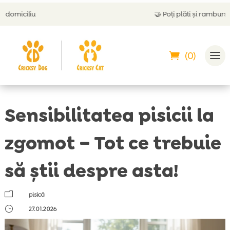
🤝
Poți plăti și ramburs
(0)
Sensibilitatea pisicii la
zgomot – Tot ce trebuie
să știi despre asta!
m
pisică
}
27.01.2026