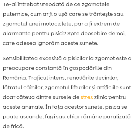
De ce pisicile aud diferit față de noi
Te-ai întrebat vreodată de ce zgomotele

Semne că pisica este deranjată sau
puternice, cum ar fi o ușă care se trântește sau

stresată de zgomot
zgomotul unei motociclete, par a fi extrem de
Cauze frecvente ale hipersensibilității

alarmante pentru pisici? Spre deosebire de noi,
auditive la pisici
care adesea ignorăm aceste sunete.
sensibilitatea pisicii la zgomot: ce înseamnă

și cum o recunoaștem corect
Sensibilitatea excesivă a pisicilor la zgomot este o
Zgomote casnice care pot declanșa reacții

preocupare constantă în gospodăriile din
puternice
România. Traficul intens, renovările vecinilor,
Zgomote din mediul urban din România:

lătratul câinilor, zgomotul lifturilor și artificiile sunt
trafic, sirene, vecini
doar câteva dintre sursele de
stres
zilnic pentru
Furtuni, artificii și petarde: cum ne pregătim

aceste animale. În fața acestor sunete, pisica se
din timp
poate ascunde, fugi sau chiar rămâne paralizată
Cum amenajăm o zonă liniștită și sigură în

casă
de frică.
Tehnici blânde de desensibilizare și
