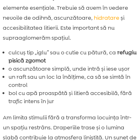
elemente esențiale. Trebuie să avem în vedere
nevoile de odihnă, ascunzătoare,
hidratare
și
accesibilitatea litierii. Este important să nu
supraaglomerăm spațiul.
culcuș tip „iglu” sau o cutie cu pătură, ca
refugiu
pisică zgomot
o ascunzătoare simplă, unde intră și iese ușor
un raft sau un loc la înălțime, ca să se simtă în
control
bol cu apă proaspătă și litieră accesibilă, fără
trafic intens în jur
Am limita stimulii fără a transforma locuința într-
un spațiu restrâns. Draperiile trase și o lumina
slabă contribuie la atmosfera liniștită. Un sunet de