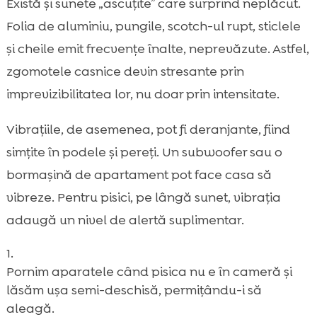
Există și sunete „ascuțite” care surprind neplăcut.
Folia de aluminiu, pungile, scotch-ul rupt, sticlele
și cheile emit frecvențe înalte, neprevăzute. Astfel,
zgomotele casnice devin stresante prin
imprevizibilitatea lor, nu doar prin intensitate.
Vibrațiile, de asemenea, pot fi deranjante, fiind
simțite în podele și pereți. Un subwoofer sau o
bormașină de apartament pot face casa să
vibreze. Pentru pisici, pe lângă sunet, vibrația
adaugă un nivel de alertă suplimentar.
Pornim aparatele când pisica nu e în cameră și
lăsăm ușa semi-deschisă, permițându-i să
aleagă.