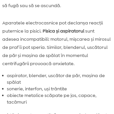
să fugă sau să se ascundă.
Aparatele electrocasnice pot declanșa reacții
puternice la pisici.
Pisica și aspiratorul
sunt
adesea incompatibili: motorul, mișcarea și mirosul
de praf îi pot speria. Similar, blenderul, uscătorul
de păr și mașina de spălat în momentul
centrifugării provoacă anxietate.
aspirator, blender, uscător de păr, mașina de
spălat
sonerie, interfon, uși trântite
obiecte metalice scăpate pe jos, capace,
tacâmuri