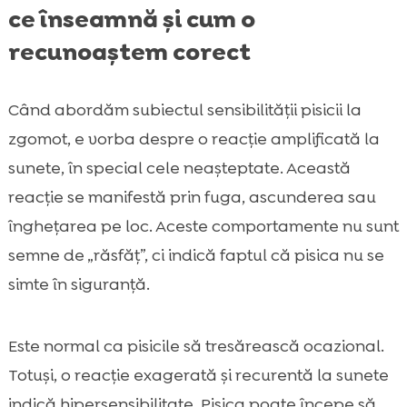
ce înseamnă și cum o
recunoaștem corect
Când abordăm subiectul sensibilității pisicii la
zgomot, e vorba despre o reacție amplificată la
sunete, în special cele neașteptate. Această
reacție se manifestă prin fuga, ascunderea sau
înghețarea pe loc. Aceste comportamente nu sunt
semne de „răsfăț”, ci indică faptul că pisica nu se
simte în siguranță.
Este normal ca pisicile să tresărească ocazional.
Totuși, o reacție exagerată și recurentă la sunete
indică hipersensibilitate. Pisica poate începe să