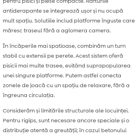
pentru pisici și piese compacte. Rafturile
antiderapante se integrează ușor și nu ocupă
mult spațiu. Solutiile includ platforme înguste care
măresc traseul fără a aglomera camera.
În încăperile mai spatioase, combinăm un turn
stabil cu extensii pe perete. Acest sistem oferă
pisicii mai multe trasee, evitând suprapopularea
unei singure platforme. Putem astfel conecta
zonele de joacă cu un spațiu de relaxare, fără a
îngreuna circulația.
Considerăm și limitările structurale ale locuinței.
Pentru rigips, sunt necesare ancore speciale și o
distribuție atentă a greutății; în cazul betonului