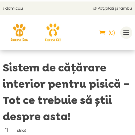
🤝
Poți plăti și ramburs
(0)
Sistem de cățărare
interior pentru pisică –
Tot ce trebuie să știi
despre asta!
m
pisică