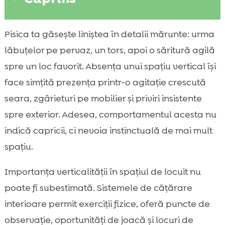
De ce merită să alegem un sistem de
Pisica ta găsește liniștea în detalii mărunte: urma

cățărare pentru pisici în apartament
lăbuțelor pe pervaz, un tors, apoi o săritură agilă
Ce este, de fapt, un sistem de cățărare

spre un loc favorit. Absența unui spațiu vertical își
interior pentru pisică
face simțită prezența printr-o agitație crescută
Cum alegem modelul potrivit în funcție de

seara, zgârieturi pe mobilier și priviri insistente
spațiul disponibil
spre exterior. Adesea, comportamentul acesta nu
Tipuri de sisteme: perete de cățărare,

indică capricii, ci nevoia instinctuală de mai mult
turnuri, module și rafturi
spațiu.
Siguranță și stabilitate: ce verificăm înainte

de cumpărare
Importanța verticalității în spațiul de locuit nu
Materiele recomandate pentru un interior

poate fi subestimată. Sistemele de cățărare
prietenos cu pisica
interioare permit exerciții fizice, oferă puncte de
Montaj și amplasare: cum instalăm corect

ca să fie folosit zilnic
observație, oportunități de joacă și locuri de