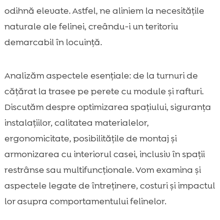
Design și integrare în decor: idei pentru un
odihnă elevate. Astfel, ne aliniem la necesitățile

spațiu frumos și funcțional
naturale ale felinei, creându-i un teritoriu
Dimensiuni și ergonomie: distanțe, înălțimi și

demarcabil în locuință.
confort
Stimulare și joacă: cum transformăm

Analizăm aspectele esențiale: de la turnuri de
sistemul într-un „parc” indoor
cățărat la trasee pe perete cu module și rafturi.
Întreținere și curățare: cum păstrăm totul

igienic și rezistent
Discutăm despre optimizarea spațiului, siguranța
Prevenirea problemelor comportamentale:
instalațiilor, calitatea materialelor,

zgâriat, marcaj, stres
ergonomicitate, posibilitățile de montaj și
Sistem de cățărare pentru o singură pisică

armonizarea cu interiorul casei, inclusiv în spații
vs. mai multe pisici
restrânse sau multifuncționale. Vom examina și
Buget și raport calitate-preț: ce plătim, de

aspectele legate de întreținere, costuri și impactul
fapt
lor asupra comportamentului felinelor.
Alimentație și confort în jurul traseului:

CricksyCat, Jasper, Bill și Purrfect Life