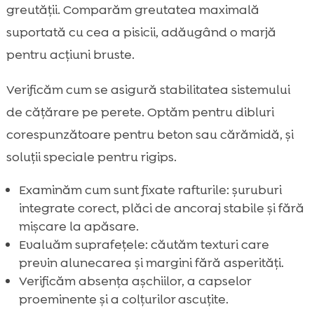
greutății. Comparăm greutatea maximală
suportată cu cea a pisicii, adăugând o marjă
pentru acțiuni bruste.
Verificăm cum se asigură stabilitatea sistemului
de cățărare pe perete. Optăm pentru dibluri
corespunzătoare pentru beton sau cărămidă, și
soluții speciale pentru rigips.
Examinăm cum sunt fixate rafturile: șuruburi
integrate corect, plăci de ancoraj stabile și fără
mișcare la apăsare.
Evaluăm suprafețele: căutăm texturi care
previn alunecarea și margini fără asperități.
Verificăm absența așchiilor, a capselor
proeminente și a colțurilor ascuțite.