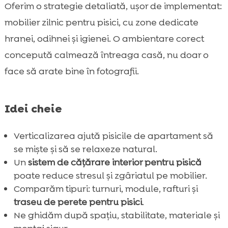
Oferim o strategie detaliată, ușor de implementat:
Concluzie

mobilier zilnic pentru pisici, cu zone dedicate
FAQ

hranei, odihnei și igienei. O ambientare corect
concepută calmează întreaga casă, nu doar o
face să arate bine în fotografii.
Idei cheie
Verticalizarea ajută pisicile de apartament să
se miște și să se relaxeze natural.
Un
sistem de cățărare interior pentru pisică
poate reduce stresul și zgâriatul pe mobilier.
Comparăm tipuri: turnuri, module, rafturi și
traseu de perete pentru pisici
.
Ne ghidăm după spațiu, stabilitate, materiale și