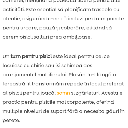
camerei, menținând podeaua liberă pentru alte
activități. Este esențial să planificăm traseele cu
atenție, asigurându-ne că incluzi pe drum puncte
pentru urcare, pauză și coborâre, evitând să
cerem pisicii salturi prea ambițioase.
Un
turn pentru pisici
este ideal pentru cei ce
locuiesc cu chirie sau își schimbă des
aranjamentul mobilierului. Plasându-l lângă o
fereastră, îl transformăm repede în locul preferat
al pisicii pentru joacă,
somn
și zgârieturi. Acesta e
practic pentru pisicile mai corpolente, oferind
multiple niveluri de suport fără a necesita găuri în
perete.