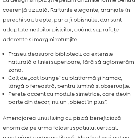
coerență vizuală. Rafturile elegante, aranjate în
perechi sau trepte, par a fi obișnuite, dar sunt
adaptate nevoilor pisicilor, având suprafețe
aderente și margini rotunjite.
Traseu deasupra bibliotecii, ca extensie
naturală a liniei superioare, fără să aglomerăm
zona.
Colț de „cat lounge” cu platformă și hamac,
lângă o fereastră, pentru lumină și observație.
Perete accent cu module simetrice, care devin
parte din decor, nu un „obiect în plus”.
Amenajarea unui living cu pisică beneficiază
enorm de pe urma folosirii spațiului vertical,
menținând podeaua liberă. Alegând mai puține