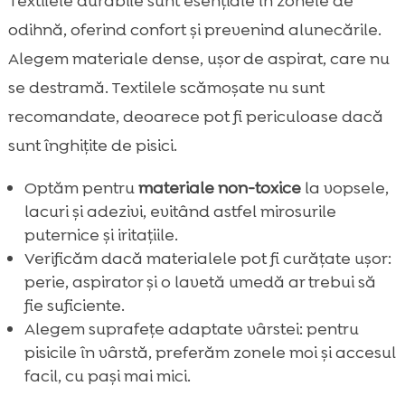
Textilele durabile sunt esențiale în zonele de
odihnă, oferind confort și prevenind alunecările.
Alegem materiale dense, ușor de aspirat, care nu
se destramă. Textilele scămoșate nu sunt
recomandate, deoarece pot fi periculoase dacă
sunt înghițite de pisici.
Optăm pentru
materiale non-toxice
la vopsele,
lacuri și adezivi, evitând astfel mirosurile
puternice și iritațiile.
Verificăm dacă materialele pot fi curățate ușor:
perie, aspirator și o lavetă umedă ar trebui să
fie suficiente.
Alegem suprafețe adaptate vârstei: pentru
pisicile în vârstă, preferăm zonele moi și accesul
facil, cu pași mai mici.