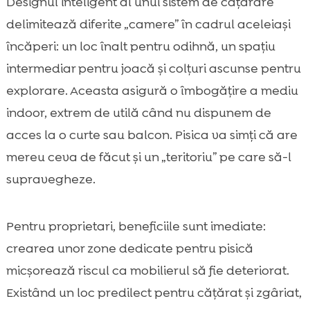
Designul inteligent al unui sistem de cățărare
delimitează diferite „camere” în cadrul aceleiași
încăperi: un loc înalt pentru odihnă, un spațiu
intermediar pentru joacă și colțuri ascunse pentru
explorare. Aceasta asigură o îmbogățire a mediu
indoor, extrem de utilă când nu dispunem de
acces la o curte sau balcon. Pisica va simți că are
mereu ceva de făcut și un „teritoriu” pe care să-l
supravegheze.
Pentru proprietari, beneficiile sunt imediate:
crearea unor zone dedicate pentru pisică
micșorează riscul ca mobilierul să fie deteriorat.
Existând un loc predilect pentru cățărat și zgâriat,