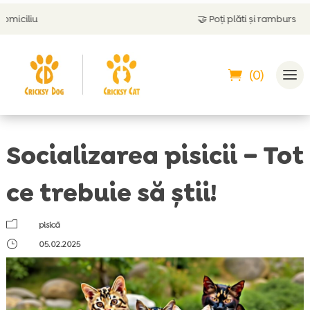
🤝
Poți plăti și ramburs
(0)
Socializarea pisicii – Tot
ce trebuie să știi!
m
pisică
}
05.02.2025