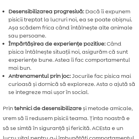
Desensibilizarea progresivă:
Dacă îi expunem
pisicii treptat la lucruri noi, ea se poate obișnui.
Așa scădem frica când întâlnește alte animale
sau persoane.
Împărtășirea de experiențe pozitive:
Când
pisica întâlnește situații noi, asigurăm că sunt
experiențe bune. Astea îi fac comportamentul
mai bun.
Antrenamentul prin joc:
Jocurile fac pisica mai
curioasă și dornică să exploreze. Asta o ajută să
se integreze mai ușor în social.
Prin
tehnici de desensibilizare
și metode amicale,
vrem să îi redusem pisicii teama. Ținta noastră e
să se simtă în siguranță și fericită. ACEsta e un
lucru vital pentru a-i îmbunătăți comportamentul