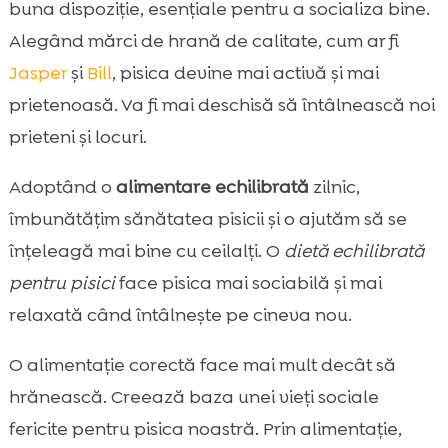
buna dispoziție, esențiale pentru a socializa bine.
Alegând mărci de hrană de calitate, cum ar fi
Jasper
și
Bill
, pisica devine mai activă și mai
prietenoasă. Va fi mai deschisă să întâlnească noi
prieteni și locuri.
Adoptând o
alimentare echilibrată
zilnic,
îmbunătățim sănătatea pisicii și o ajutăm să se
înțeleagă mai bine cu ceilalți. O
dietă echilibrată
pentru pisici
face pisica mai sociabilă și mai
relaxată când întâlnește pe cineva nou.
O alimentație corectă face mai mult decât să
hrănească. Creează baza unei vieți sociale
fericite pentru pisica noastră. Prin alimentație,