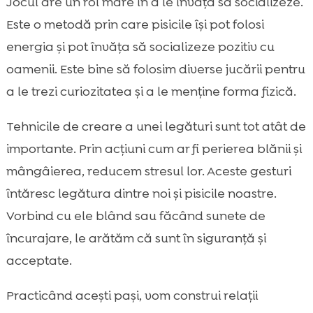
Jocul are un rol mare în a le învăța să socializeze.
Este o metodă prin care pisicile își pot folosi
energia și pot învăța să socializeze pozitiv cu
oamenii. Este bine să folosim diverse jucării pentru
a le trezi curiozitatea și a le menține forma fizică.
Tehnicile de creare a unei legături sunt tot atât de
importante. Prin acțiuni cum ar fi perierea blănii și
mângâierea, reducem stresul lor. Aceste gesturi
întăresc legătura dintre noi și pisicile noastre.
Vorbind cu ele blând sau făcând sunete de
încurajare, le arătăm că sunt în siguranță și
acceptate.
Practicând acești pași, vom construi relații