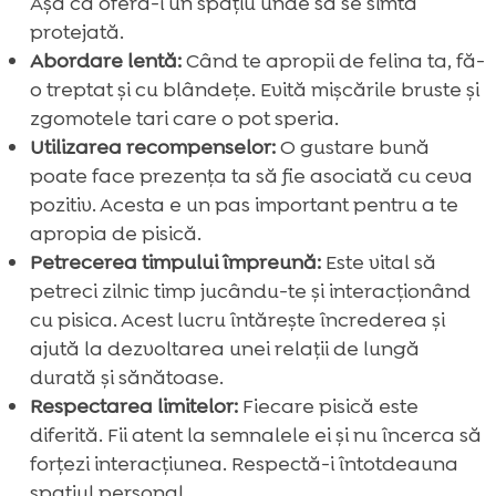
Așa că oferă-i un spațiu unde să se simtă
protejată.
Abordare lentă:
Când te apropii de felina ta, fă-
o treptat și cu blândețe. Evită mișcările bruste și
zgomotele tari care o pot speria.
Utilizarea recompenselor:
O gustare bună
poate face prezența ta să fie asociată cu ceva
pozitiv. Acesta e un pas important pentru a te
apropia de pisică.
Petrecerea timpului împreună:
Este vital să
petreci zilnic timp jucându-te și interacționând
cu pisica. Acest lucru întărește încrederea și
ajută la dezvoltarea unei relații de lungă
durată și sănătoase.
Respectarea limitelor:
Fiecare pisică este
diferită. Fii atent la semnalele ei și nu încerca să
forțezi interacțiunea. Respectă-i întotdeauna
spațiul personal.