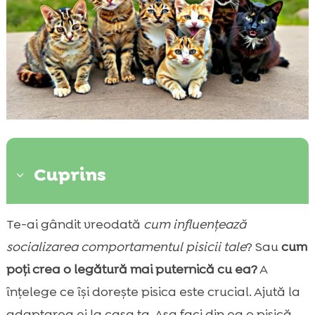
Cuprins
3
Importanța socializării pisicii
Te-ai gândit vreodată
cum influențează

Cum să socializezi o pisică asupra ta
socializarea comportamentul pisicii tale
? Sau
cum

Trucuri pentru socializarea pisicii
poți crea o legătură mai puternică cu ea?
A

Importanța expunerii la diverse medii
înțelege ce își dorește pisica este crucial. Ajută la

Etape pentru socializarea pisicii la vârste
adaptarea ei la casa ta. Așa faci din ea o pisică
