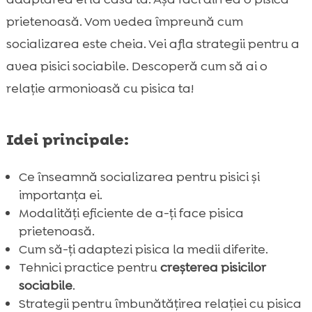
diferite
prietenoasă. Vom vedea împreună cum
Dezvoltarea socializării la pisici: pașii cheie

socializarea este cheia. Vei afla strategii pentru a
Tehnici eficiente de socializare a pisicii

avea pisici sociabile. Descoperă cum să ai o
Sfaturi pentru socializarea pisicii în spații

relație armonioasă cu pisica ta!
noi
Beneficiile socializării pisicii pentru

sănătatea ei
Idei principale:
Socializarea pisicii cu alimente sănătoase

Ce înseamnă socializarea pentru pisici și
Tehnici de relaxare pentru o pisică mai

importanța ei.
sociabilă
Modalități eficiente de a-ți face pisica
Rolul jocului în socializarea pisicii

prietenoasă.
Combate anxietatea la pisici prin

Cum să-ți adaptezi pisica la medii diferite.
socializare
Tehnici practice pentru
creșterea pisicilor
Importanța rutinei în socializarea pisicii
sociabile
.

Menținerea socializării pisicii pe termen
Strategii pentru îmbunătățirea relației cu pisica
