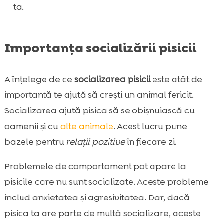
lung
ta.
Integrarea CricksyCat în alimentația pisicii

pentru o socializare eficientă
Importanța socializării pisicii
Concluzie

FAQ

A înțelege de ce
socializarea pisicii
este atât de
importantă te ajută să crești un animal fericit.
Socializarea ajută pisica să se obișnuiască cu
oamenii și cu
alte animale
. Acest lucru pune
bazele pentru
relații pozitive
în fiecare zi.
Problemele de comportament pot apare la
pisicile care nu sunt socializate. Aceste probleme
includ anxietatea și agresivitatea. Dar, dacă
pisica ta are parte de multă socializare, aceste