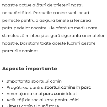
Amenajarea unui parc canin ideal
noastre active alături de prietenii noștri

Activități de socializare pentru câini
necuvântători. Parcurile canine sunt locuri

Antrenament câini în aer liber
perfecte pentru a asigura binele și fericirea

Competiții canine și evenimente speciale
patrupedelor noastre. Ele oferă un mediu care

Fitness canin și bunăstare

stimulează mintea și asigură siguranța animalelor
Jocuri interactive pentru câini

noastre. Dar știam toate aceste lucruri despre
CricksyDog – Alegerea ideală pentru

parcurile canine?
nutriția câinilor
Precauții pentru siguranța câinilor în parc

Aspecte importante
Beneficiile activităților în aer liber pentru

câini
Importanța sportului canin
Cursuri și programe pentru câini în aer liber

Pregătirea pentru
sporturi canine în parc
Construirea unei rutine regulate de

Amenajarea unui
parc canin
ideal
activități
Activități de socializare pentru câini
Sfaturi pentru antrenamentul câinilor în

Fitness canin și bunăstare