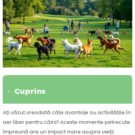
Cuprins
3
Importanța sportului canin
Ați văzut vreodată câte avantaje au activitățile în

Pregătirea pentru sporturi canine în parc
aer liber pentru câini? Aceste momente petrecute

Sporturi canine în parc
împreună are un impact mare asupra vieții
