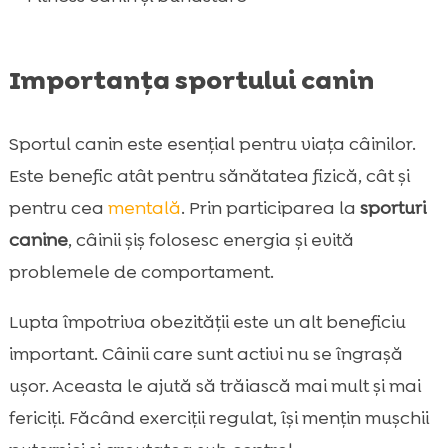
parc
Concluzie

Importanța sportului canin
FAQ

Sportul canin este esențial pentru viața câinilor.
Este benefic atât pentru sănătatea fizică, cât și
pentru cea
mentală
. Prin participarea la
sporturi
canine
, câinii șiș folosesc energia și evită
problemele de comportament.
Lupta împotriva obezității este un alt beneficiu
important. Câinii care sunt activi nu se îngrașă
ușor. Aceasta le ajută să trăiască mai mult și mai
fericiți. Făcând exerciții regulat, își mențin mușchii