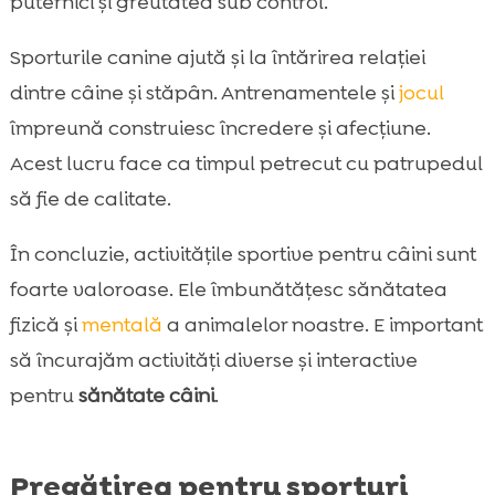
puternici și greutatea sub control.
Sporturile canine ajută și la întărirea relației
dintre câine și stăpân. Antrenamentele și
jocul
împreună construiesc încredere și afecțiune.
Acest lucru face ca timpul petrecut cu patrupedul
să fie de calitate.
În concluzie, activitățile sportive pentru câini sunt
foarte valoroase. Ele îmbunătățesc sănătatea
fizică și
mentală
a animalelor noastre. E important
să încurajăm activități diverse și interactive
pentru
sănătate câini
.
Pregătirea pentru sporturi