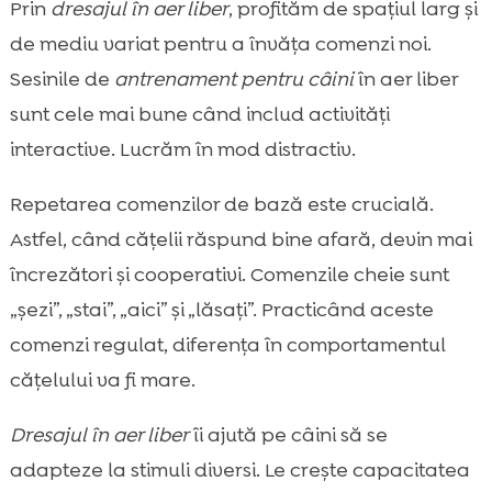
Prin
dresajul în aer liber
, profităm de spațiul larg și
de mediu variat pentru a învăța comenzi noi.
Sesinile de
antrenament pentru câini
în aer liber
sunt cele mai bune când includ activități
interactive. Lucrăm în mod distractiv.
Repetarea comenzilor de bază este crucială.
Astfel, când cățelii răspund bine afară, devin mai
încrezători și cooperativi. Comenzile cheie sunt
„șezi”, „stai”, „aici” și „lăsați”. Practicând aceste
comenzi regulat, diferența în comportamentul
cățelului va fi mare.
Dresajul în aer liber
îi ajută pe câini să se
adapteze la stimuli diversi. Le crește capacitatea