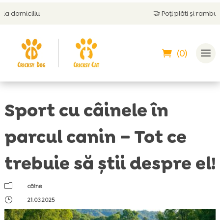
🤝
Poți plăti și ramburs
(0)
Sport cu câinele în
parcul canin – Tot ce
trebuie să știi despre el!
m
câine
}
21.03.2025