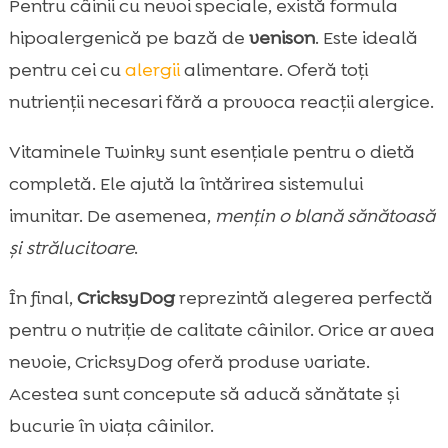
Pentru câinii cu nevoi speciale, există formula
hipoalergenică pe bază de
venison
. Este ideală
pentru cei cu
alergii
alimentare. Oferă toți
nutrienții necesari fără a provoca reacții alergice.
Vitaminele Twinky sunt esențiale pentru o dietă
completă. Ele ajută la întărirea sistemului
imunitar. De asemenea,
mențin o blană sănătoasă
și strălucitoare
.
În final,
CricksyDog
reprezintă alegerea perfectă
pentru o nutriție de calitate câinilor. Orice ar avea
nevoie, CricksyDog oferă produse variate.
Acestea sunt concepute să aducă sănătate și
bucurie în viața câinilor.