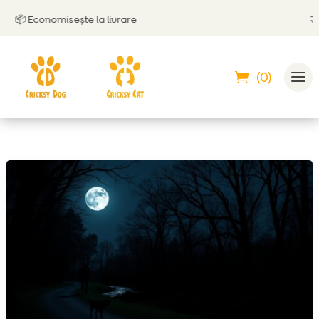
📦 Economisește la livrare
🤝
Poț
(0)