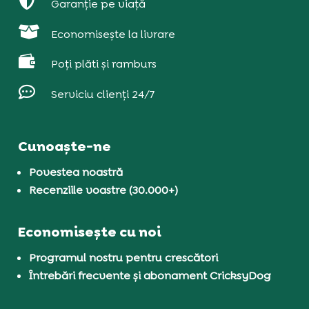

Garanție pe viață

Economisește la livrare

Poți plăti și ramburs

Serviciu clienți 24/7
Cunoaște-ne
Povestea noastră
Recenziile voastre (30.000+)
Economisește cu noi
Programul nostru pentru crescători
Întrebări frecvente și abonament CricksyDog