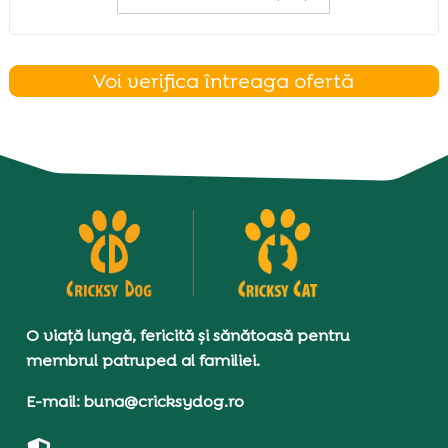
Voi verifica întreaga ofertă
O viață lungă, fericită și sănătoasă pentru
membrul patruped al familiei.
E-mail: buna@cricksydog.ro