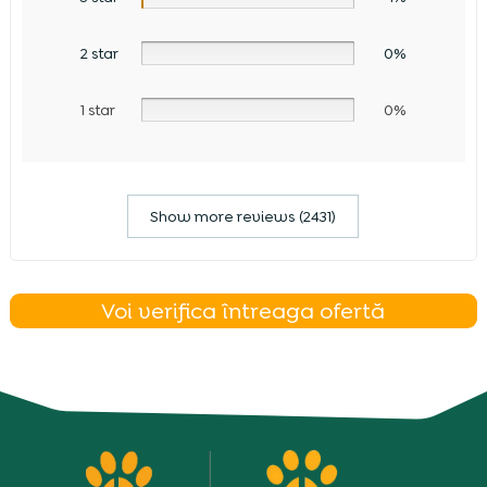
2 star
0%
1 star
0%
Show more reviews (2431)
Voi verifica întreaga ofertă