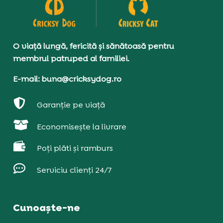
O viață lungă, fericită și sănătoasă pentru
membrul patruped al familiei.
E-mail: buna@cricksydog.ro

Garanție pe viață

Economisește la livrare

Poți plăti și ramburs

Serviciu clienți 24/7
Cunoaște-ne