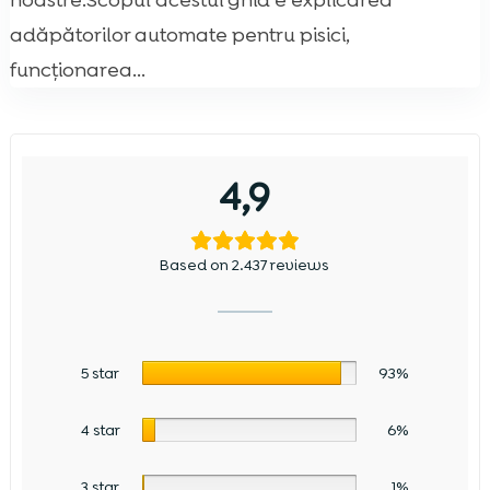
noastre.Scopul acestui ghid e explicarea
adăpătorilor automate pentru pisici,
funcționarea...
4,9
Based on 2.437 reviews
5 star
93%
4 star
6%
3 star
1%