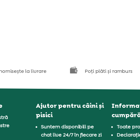

nomisește la livrare
Poți plăti și ramburs
e
Ajutor pentru câini și
Informaț
pisici
cumpără
tră
stre
Suntem disponibili pe
Toate pro
chat live 24/7 în fiecare zi
Declarați