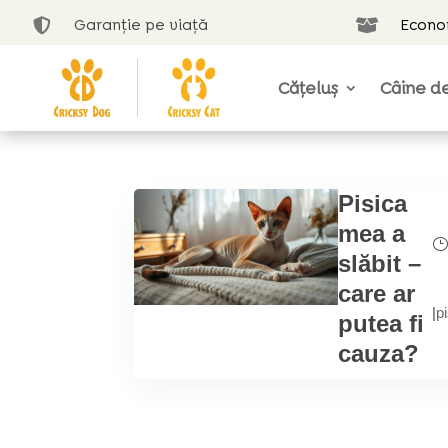
Garanție pe viață
Econom


Cățeluș
Câine de
Pisica
mea a
slăbit –
care ar
|
p
putea fi
cauza?