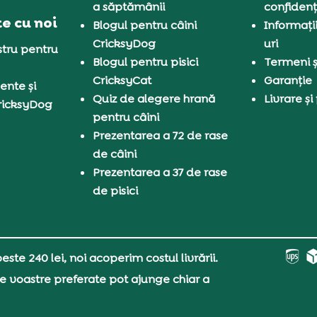
a săptămânii
confidenț
e cu noi
Blogul pentru câini
Informați
CricksyDog
uri
tru pentru
Blogul pentru pisici
Termeni și
CricksyCat
Garanție
ente și
Quiz de alegere hrană
Livrare și
ricksyDog
pentru câini
Prezentarea a 72 de rase
de câini
Prezentarea a 37 de rase
de pisici
ste 240 lei, noi acoperim costul livrării.
e voastre preferate pot ajunge chiar a