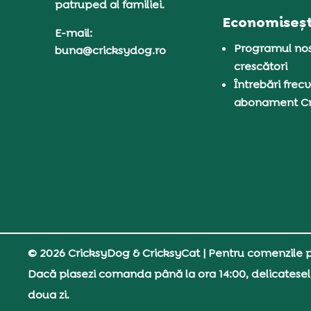
patruped al familiei.
Economiseșt
E-mail:
Programul nos
buna@cricksydog.ro
crescători
Întrebări frecv
abonament C
© 2026 CricksyDog & CricksyCat
| Pentru comenzile pe
Dacă plasezi comanda până la ora 14:00, delicatesel
doua zi.