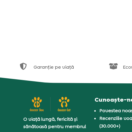


Garanție pe viață
Eco
Cunoaște-n
Povestea noas
Recenziile voa
O viață lungă, fericită și
(30.000+)
sănătoasă pentru membrul