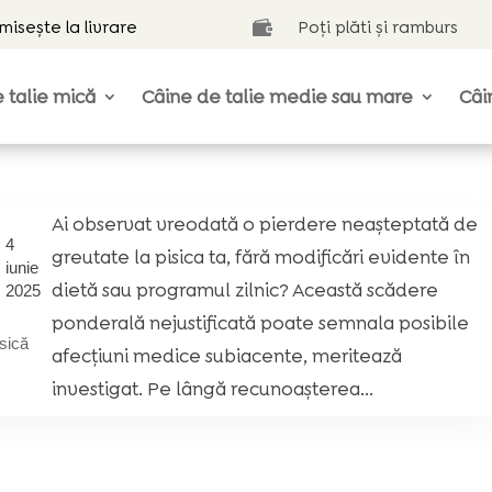
isește la livrare
Poți plăti și ramburs

 talie mică
Câine de talie medie sau mare
Câi
Ai observat vreodată o pierdere neașteptată de
4
greutate la pisica ta, fără modificări evidente în
iunie
dietă sau programul zilnic? Această scădere
2025
ponderală nejustificată poate semnala posibile
isică
afecțiuni medice subiacente, meritează
investigat. Pe lângă recunoașterea...