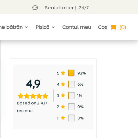
Serviciu clienți 24/7

(0)
ne bătrân
Pisică
Contul meu
Coș
5
93%
4,9
4
6%
3
1%
Based on 2.437
2
0%
reviews
1
0%