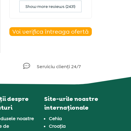
Show more reviews (2431)
Voi verifica întreaga ofertă

Serviciu clienți 24/7
ii despre
Site-urile noastre
turi
internaționale
dusele noastre
Cehia
e de
Croația