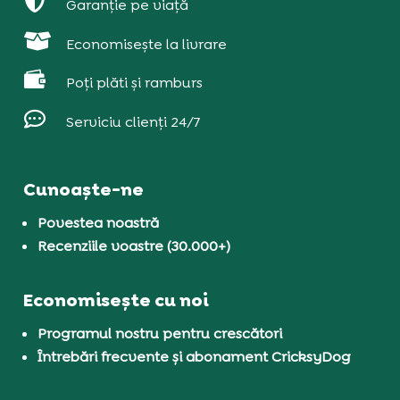

Garanție pe viață

Economisește la livrare

Poți plăti și ramburs

Serviciu clienți 24/7
Cunoaște-ne
Povestea noastră
Recenziile voastre (30.000+)
Economisește cu noi
Programul nostru pentru crescători
Întrebări frecvente și abonament CricksyDog