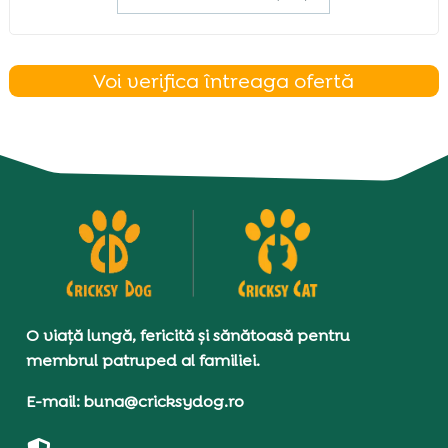
Voi verifica întreaga ofertă
O viață lungă, fericită și sănătoasă pentru
membrul patruped al familiei.
E-mail: buna@cricksydog.ro