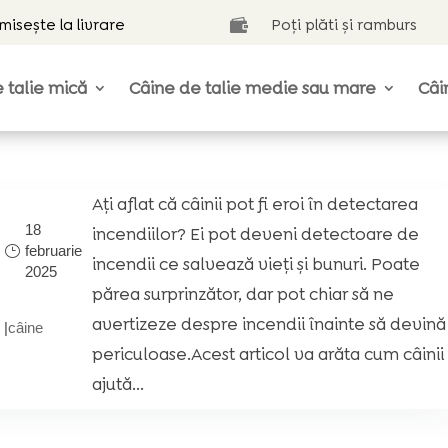
isește la livrare
Poți plăti și ramburs

 talie mică
Câine de talie medie sau mare
Câi
Ați aflat că câinii pot fi eroi în detectarea
18
incendiilor? Ei pot deveni detectoare de
februarie
i
incendii ce salvează vieți și bunuri. Poate
2025
părea surprinzător, dar pot chiar să ne
avertizeze despre incendii înainte să devină
|
câine
periculoase.Acest articol va arăta cum câinii
ajută...