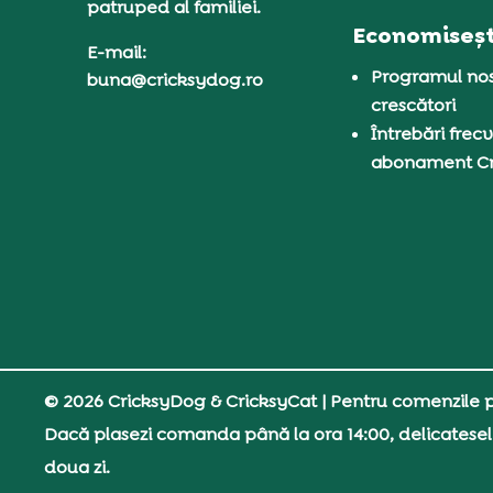
patruped al familiei.
Economiseșt
E-mail:
Programul nos
buna@cricksydog.ro
crescători
Întrebări frecv
abonament C
© 2026 CricksyDog & CricksyCat
| Pentru comenzile pe
Dacă plasezi comanda până la ora 14:00, delicatesel
doua zi.