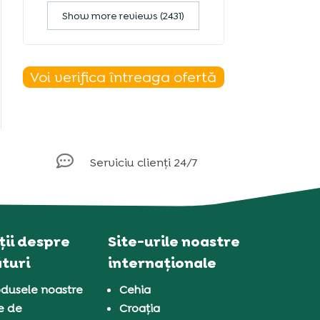
Show more reviews (2431)
Voi verifica întreaga ofertă

Serviciu clienți 24/7
ii despre
Site-urile noastre
turi
internaționale
dusele noastre
Cehia
e de
Croația