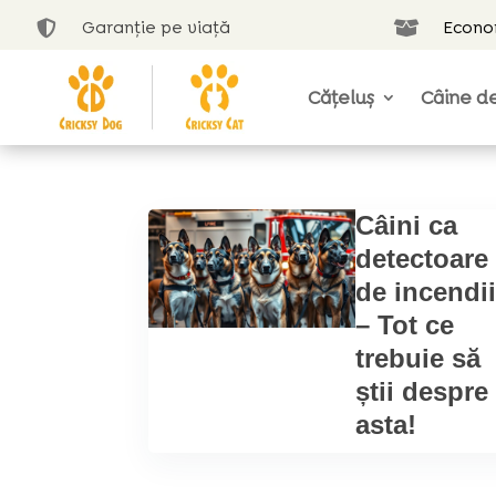
Garanție pe viață
Econom


Cățeluș
Câine de
Câini ca
detectoare
de incendi
– Tot ce
trebuie să
știi despre
asta!