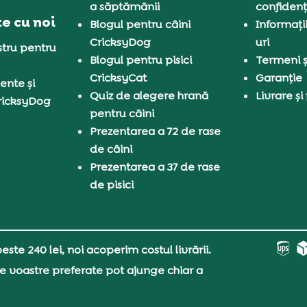
a săptămânii
confidenț
e cu noi
Blogul pentru câini
Informați
CricksyDog
uri
tru pentru
Blogul pentru pisici
Termeni și
CricksyCat
Garanție
ente și
Quiz de alegere hrană
Livrare și
ricksyDog
pentru câini
Prezentarea a 72 de rase
de câini
Prezentarea a 37 de rase
de pisici
ste 240 lei, noi acoperim costul livrării.
e voastre preferate pot ajunge chiar a