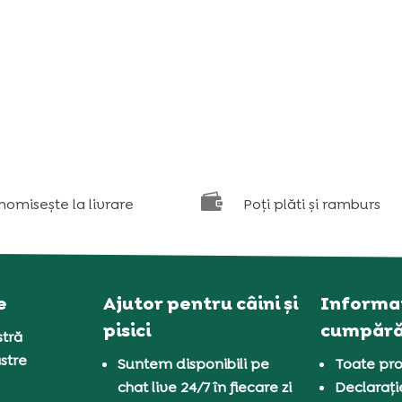

nomisește la livrare
Poți plăti și ramburs
e
Ajutor pentru câini și
Informaț
pisici
cumpără
tră
stre
Suntem disponibili pe
Toate pro
chat live 24/7 în fiecare zi
Declarați