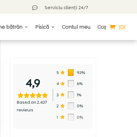
Serviciu clienți 24/7

(0)
ne bătrân
Pisică
Contul meu
Coș
5
93%
4,9
4
6%
3
1%
Based on 2.437
2
0%
reviews
1
0%