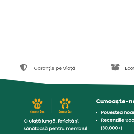


Garanție pe viață
Eco
Cunoaște-n
Povestea noas
Recenziile voa
O viață lungă, fericită și
(30.000+)
sănătoasă pentru membrul