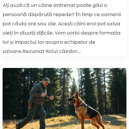
Ați auzit că un câine antrenat poate găsi o
persoană dispărută repede? În timp ce oamenii
pot căuta ore sau zile. Acești câini eroi pot salva
vieți în situații dificile. Vom vorbi despre formația
lor și impactul lor asupra echipelor de
salvare.Rezumat Rolul câinilor...