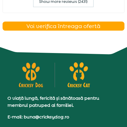
Show more reviews (2431)
Voi verifica întreaga ofertă
O viață lungă, fericită și sănătoasă pentru
membrul patruped al familiei.
E-mail: buna@cricksydog.ro