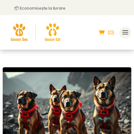
📦 Economisește la livrare
🤝
Poț
(0)