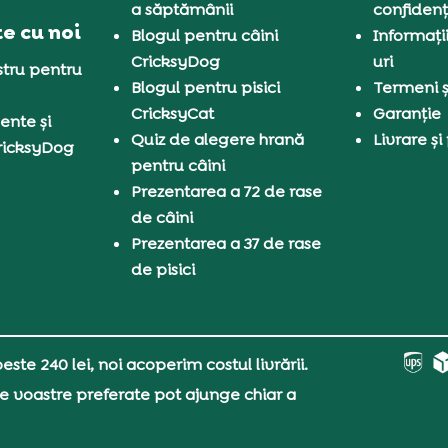
a săptămânii
confidenț
e cu noi
Blogul pentru câini
Informați
CricksyDog
uri
tru pentru
Blogul pentru pisici
Termeni și
CricksyCat
Garanție
ente și
Quiz de alegere hrană
Livrare și
ricksyDog
pentru câini
Prezentarea a 72 de rase
de câini
Prezentarea a 37 de rase
de pisici
ste 240 lei, noi acoperim costul livrării.
e voastre preferate pot ajunge chiar a