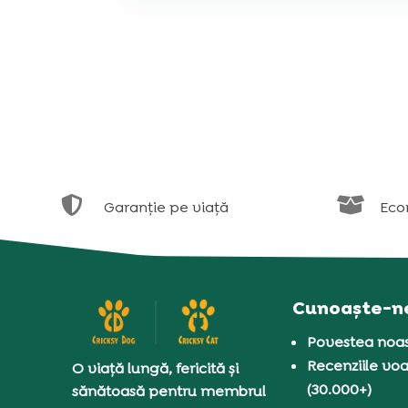


Garanție pe viață
Eco
Cunoaște-n
Povestea noas
Recenziile voa
O viață lungă, fericită și
(30.000+)
sănătoasă pentru membrul