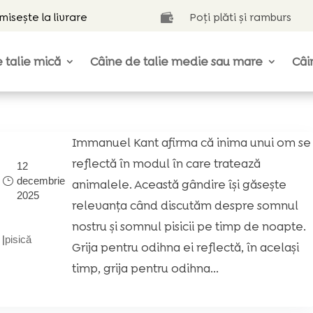
isește la livrare
Poți plăti și ramburs

 talie mică
Câine de talie medie sau mare
Câi
Immanuel Kant afirma că inima unui om se
reflectă în modul în care tratează
12
decembrie
animalele. Această gândire își găsește
2025
relevanța când discutăm despre somnul
nostru şi somnul pisicii pe timp de noapte.
|
pisică
Grija pentru odihna ei reflectă, în același
timp, grija pentru odihna...
!