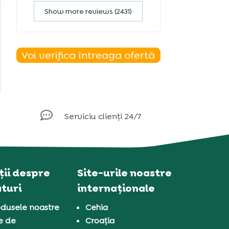
Show more reviews (2431)
Voi verifica întreaga ofertă

Serviciu clienți 24/7
ii despre
Site-urile noastre
turi
internaționale
dusele noastre
Cehia
e de
Croația