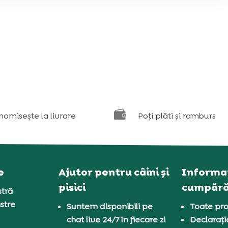

nomisește la livrare
Poți plăti și ramburs
e
Ajutor pentru câini și
Informaț
pisici
cumpără
tră
stre
Suntem disponibili pe
Toate pro
chat live 24/7 în fiecare zi
Declarați