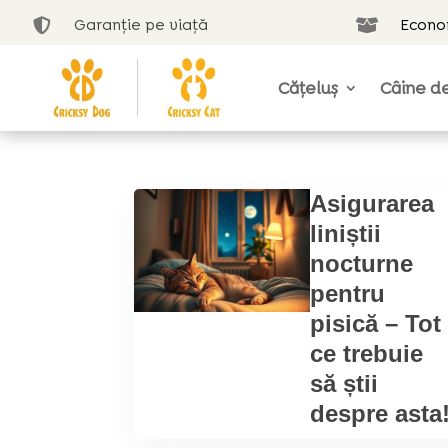
Garanție pe viață
Econom


Cățeluș
Câine de
Asigurarea
liniștii
nocturne
pentru
pisică – Tot
ce trebuie
să știi
despre asta