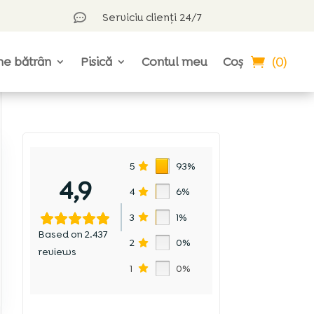
Serviciu clienți 24/7

(0)
ne bătrân
Pisică
Contul meu
Coș
5
93%
4,9
4
6%
3
1%
Based on 2.437
2
0%
reviews
1
0%