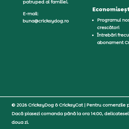
patruped al familiei.
Economiseșt
E-mail:
Programul nos
buna@cricksydog.ro
crescători
Întrebări frecv
abonament C
© 2026 CricksyDog & CricksyCat
| Pentru comenzile pe
Dacă plasezi comanda până la ora 14:00, delicatesel
doua zi.