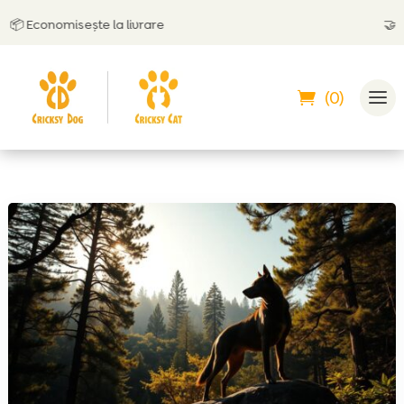
 Economisește la livrare
🤝
Poți 
(0)