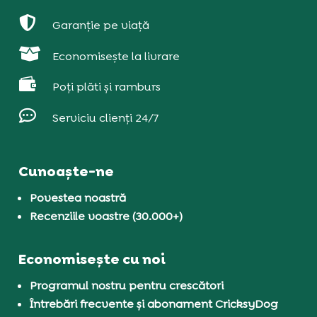

Garanție pe viață

Economisește la livrare

Poți plăti și ramburs

Serviciu clienți 24/7
Cunoaște-ne
Povestea noastră
Recenziile voastre (30.000+)
Economisește cu noi
Programul nostru pentru crescători
Întrebări frecvente și abonament CricksyDog