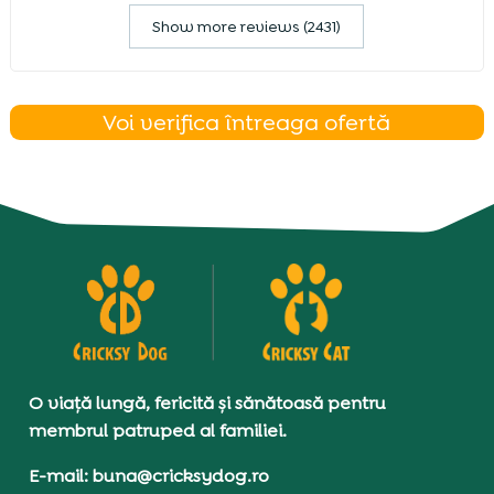
Show more reviews (2431)
Voi verifica întreaga ofertă
O viață lungă, fericită și sănătoasă pentru
membrul patruped al familiei.
E-mail: buna@cricksydog.ro