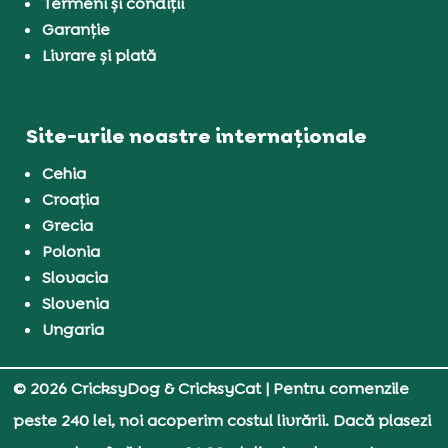
Termeni și condiții
Garanție
Livrare și plată
Site-urile noastre internaționale
Cehia
Croația
Grecia
Polonia
Slovacia
Slovenia
Ungaria
© 2026 CricksyDog & CricksyCat
| Pentru comenzile
peste 240 lei, noi acoperim costul livrării. Dacă plasezi