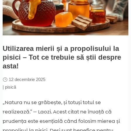
Utilizarea mierii și a propolisului la
pisici – Tot ce trebuie să știi despre
asta!
12 decembrie 2025
|
pisică
„Natura nu se grăbește, și totuși totul se
realizează.” — Laozi. Acest citat ne învață că
prudența este esențială când folosim mierea și
propolisul la pisici. Deși sunt benefice pentru