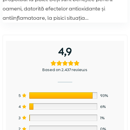
oameni, datorită efectelor antioxidante și
antiinflamatoare, la pisici situația...
4,9
Based on 2.437 reviews
5
93%
4
6%
3
1%
2
0%