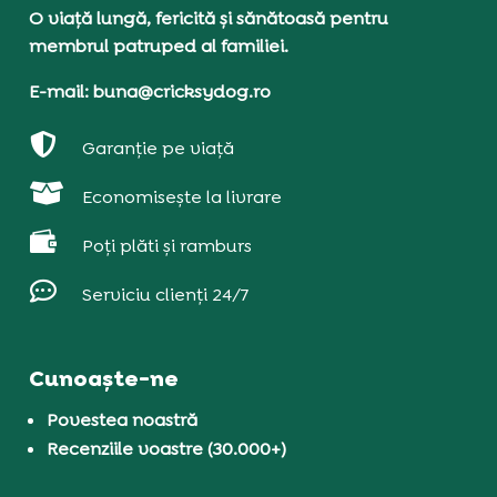
O viață lungă, fericită și sănătoasă pentru
membrul patruped al familiei.
E-mail: buna@cricksydog.ro

Garanție pe viață

Economisește la livrare

Poți plăti și ramburs

Serviciu clienți 24/7
Cunoaște-ne
Povestea noastră
Recenziile voastre (30.000+)