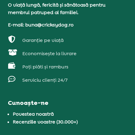
O viață lungă, fericită și sănătoasă pentru
membrul patruped al familiei.
E-mail: buna@cricksydog.ro

Garanție pe viață

Economisește la livrare

Poți plăti și ramburs

Serviciu clienți 24/7
Cunoaște-ne
Povestea noastră
Recenziile voastre (30.000+)