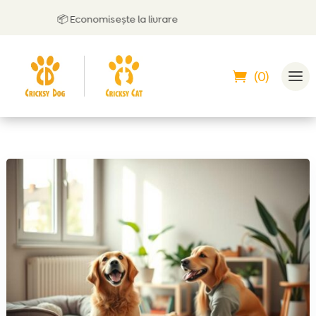
📦 Economisește la livrare
(0)