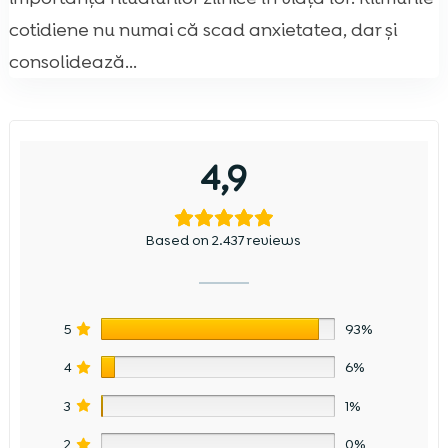
cotidiene nu numai că scad anxietatea, dar și
consolidează...
4,9
Based on 2.437 reviews
5
93%
4
6%
3
1%
2
0%