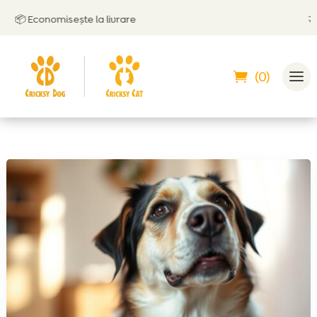
 Economisește la livrare
🤝
Poți
(0)