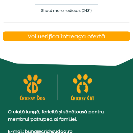
Show more reviews (2431)
Voi verifica întreaga ofertă
O viață lungă, fericită și sănătoasă pentru
membrul patruped al familiei.
E-mail: buna@cricksydog.ro