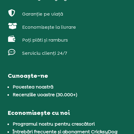

Garanție pe viață

Economisește la livrare

Poți plăti și ramburs

Serviciu clienți 24/7
Cunoaște-ne
Povestea noastră
Recenziile voastre (30.000+)
Economisește cu noi
Programul nostru pentru crescători
Întrebări frecvente și abonament CricksyDog