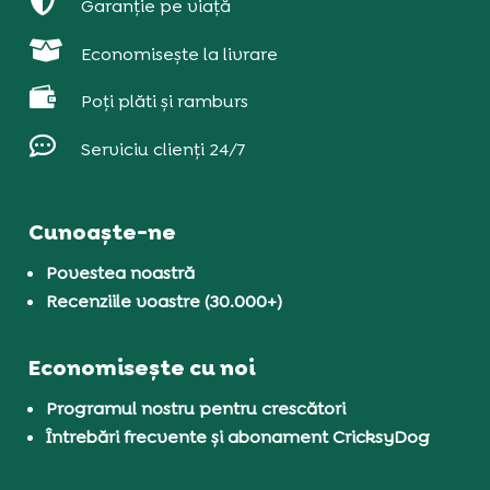

Garanție pe viață

Economisește la livrare

Poți plăti și ramburs

Serviciu clienți 24/7
Cunoaște-ne
Povestea noastră
Recenziile voastre (30.000+)
Economisește cu noi
Programul nostru pentru crescători
Întrebări frecvente și abonament CricksyDog