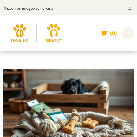
Economisește la livrare
🤝
Poți p
(0)