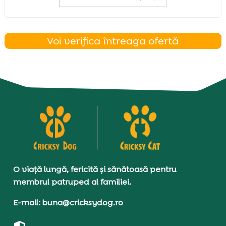
Voi verifica întreaga ofertă
O viață lungă, fericită și sănătoasă pentru
membrul patruped al familiei.
E-mail: buna@cricksydog.ro