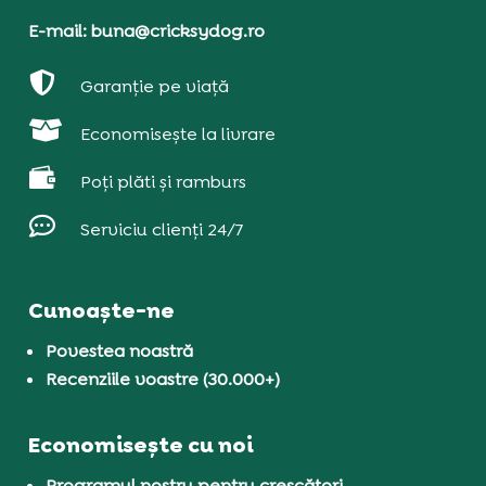
E-mail: buna@cricksydog.ro

Garanție pe viață

Economisește la livrare

Poți plăti și ramburs

Serviciu clienți 24/7
Cunoaște-ne
Povestea noastră
Recenziile voastre (30.000+)
Economisește cu noi
Programul nostru pentru crescători