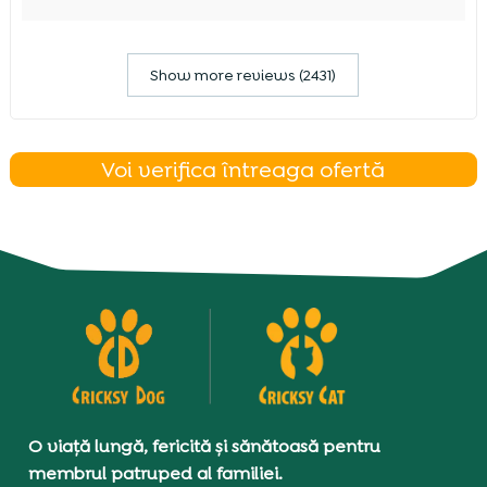
Show more reviews (2431)
Voi verifica întreaga ofertă
O viață lungă, fericită și sănătoasă pentru
membrul patruped al familiei.