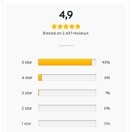
4,9
Based on 2.437 reviews
5 star
93%
4 star
6%
3 star
1%
2 star
0%
1 star
0%