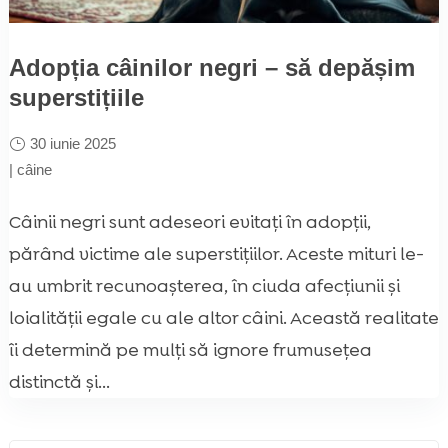
Adopția câinilor negri – să depășim
superstițiile
30 iunie 2025
|
câine
Câinii negri sunt adeseori evitați în adopții,
părând victime ale superstițiilor. Aceste mituri le-
au umbrit recunoașterea, în ciuda afecțiunii și
loialității egale cu ale altor câini. Această realitate
îi determină pe mulți să ignore frumusețea
distinctă și...