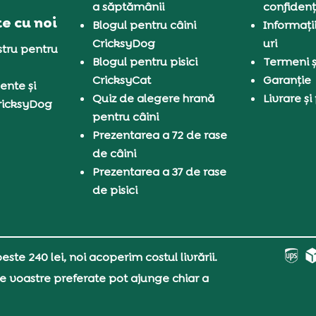
a săptămânii
confidenț
e cu noi
Blogul pentru câini
Informați
CricksyDog
uri
tru pentru
Blogul pentru pisici
Termeni și
CricksyCat
Garanție
ente și
Quiz de alegere hrană
Livrare și
ricksyDog
pentru câini
Prezentarea a 72 de rase
de câini
Prezentarea a 37 de rase
de pisici
ste 240 lei, noi acoperim costul livrării.
e voastre preferate pot ajunge chiar a