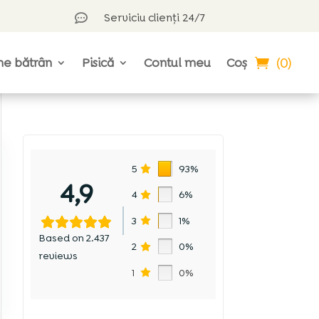
Serviciu clienți 24/7

(0)
ne bătrân
Pisică
Contul meu
Coș
5
93%
4,9
4
6%
3
1%
Based on 2.437
2
0%
reviews
1
0%