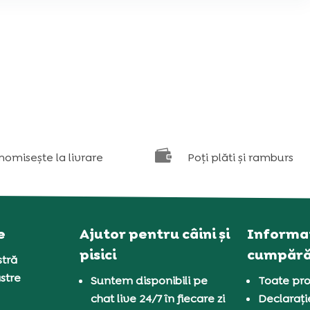

nomisește la livrare
Poți plăti și ramburs
e
Ajutor pentru câini și
Informaț
pisici
cumpără
tră
stre
Suntem disponibili pe
Toate pro
chat live 24/7 în fiecare zi
Declarați