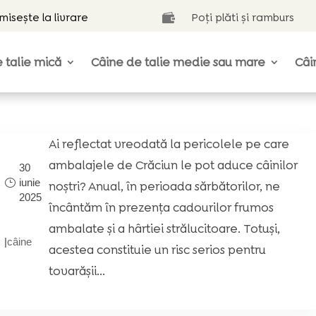
isește la livrare
Poți plăti și ramburs

 talie mică
Câine de talie medie sau mare
Câi
Ai reflectat vreodată la pericolele pe care
ambalajele de Crăciun le pot aduce câinilor
30
iunie
noștri? Anual, în perioada sărbătorilor, ne
2025
încântăm în prezența cadourilor frumos
i
ambalate și a hârtiei strălucitoare. Totuși,
|
câine
acestea constituie un risc serios pentru
tovarășii...