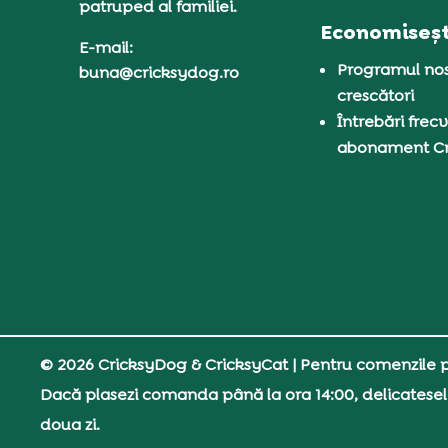
patruped al familiei.
Economiseșt
E-mail:
Programul nos
buna@cricksydog.ro
crescători
Întrebări frecv
abonament C
© 2026 CricksyDog & CricksyCat
| Pentru comenzile pe
Dacă plasezi comanda până la ora 14:00, delicatesel
doua zi.