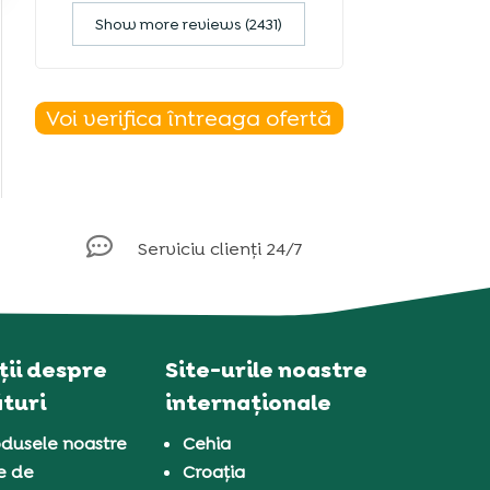
Show more reviews (2431)
Voi verifica întreaga ofertă

Serviciu clienți 24/7
ii despre
Site-urile noastre
turi
internaționale
dusele noastre
Cehia
e de
Croația