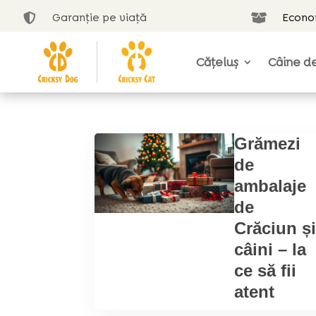
Garanție pe viață
Econom


Cățeluș
Câine de
Grămezi
de
ambalaje
de
Crăciun ș
câini – la
ce să fii
atent