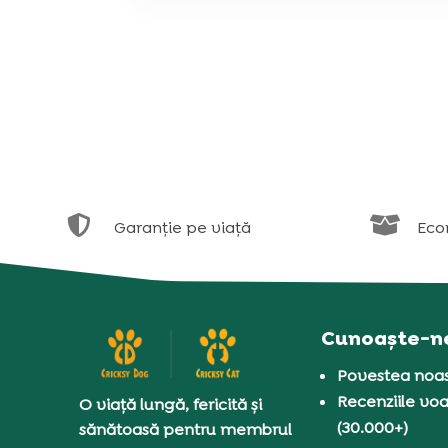


Garanție pe viață
Eco
Cunoaște-n
Povestea noas
Recenziile voa
O viață lungă, fericită și
(30.000+)
sănătoasă pentru membrul