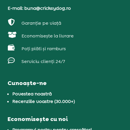
E-mail: buna@cricksydog.ro

Garanție pe viață

Economisește la livrare

Poți plăti și ramburs

Serviciu clienți 24/7
Cunoaște-ne
Povestea noastră
Recenziile voastre (30.000+)
Economisește cu noi
Programul nostru pentru crescători