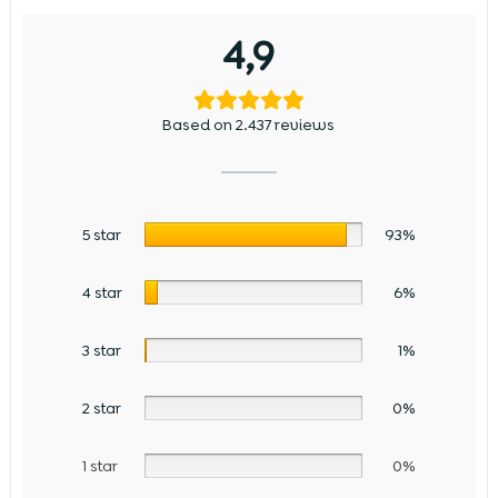
4,9
Based on 2.437 reviews
5 star
93%
4 star
6%
3 star
1%
2 star
0%
1 star
0%