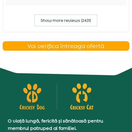
Show more reviews (2431)
Voi verifica întreaga ofertă
O viață lungă, fericită și sănătoasă pentru
membrul patruped al familiei.