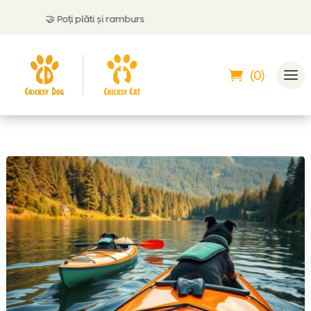
🤝
Poți plăti și ramburs

(0)