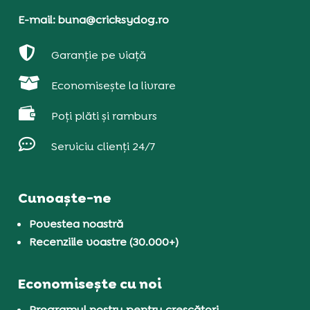
E-mail: buna@cricksydog.ro

Garanție pe viață

Economisește la livrare

Poți plăti și ramburs

Serviciu clienți 24/7
Cunoaște-ne
Povestea noastră
Recenziile voastre (30.000+)
Economisește cu noi
Programul nostru pentru crescători