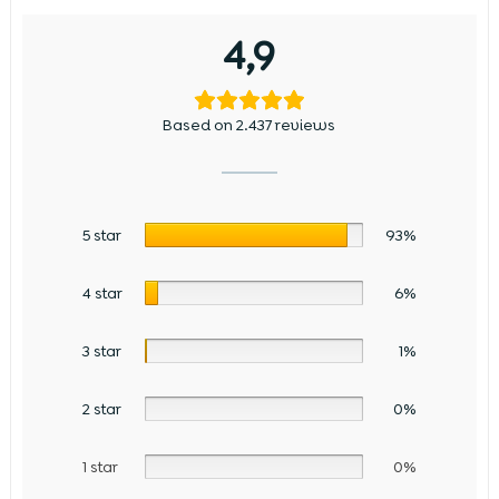
4,9
Based on 2.437 reviews
5 star
93%
4 star
6%
3 star
1%
2 star
0%
1 star
0%