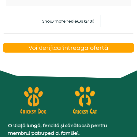
Show more reviews (2431)
Voi verifica întreaga ofertă
O viață lungă, fericită și sănătoasă pentru
membrul patruped al familiei.