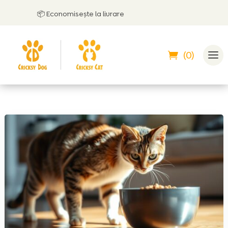
📦 Economisește la livrare
(0)