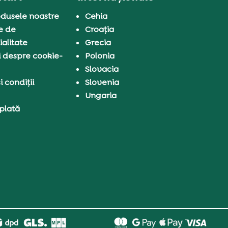
dusele noastre
Cehia
e de
Croația
ialitate
Grecia
i despre cookie-
Polonia
Slovacia
 condiții
Slovenia
Ungaria
 plată