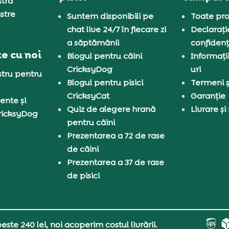
tră
stre
Suntem disponibili pe
Toate pro
chat live 24/7 în fiecare zi
Declarați
a săptămânii
confidenț
e cu noi
Blogul pentru câini
Informați
CricksyDog
uri
tru pentru
Blogul pentru pisici
Termeni și
CricksyCat
Garanție
ente și
Quiz de alegere hrană
Livrare și
ricksyDog
pentru câini
Prezentarea a 72 de rase
de câini
Prezentarea a 37 de rase
de pisici
ste 240 lei, noi acoperim costul livrării.