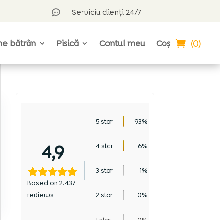
Serviciu clienți 24/7

(0)
ne bătrân
Pisică
Contul meu
Coș
5 star
93%
4,9
4 star
6%
3 star
1%
Based on 2.437
reviews
2 star
0%
1 star
0%