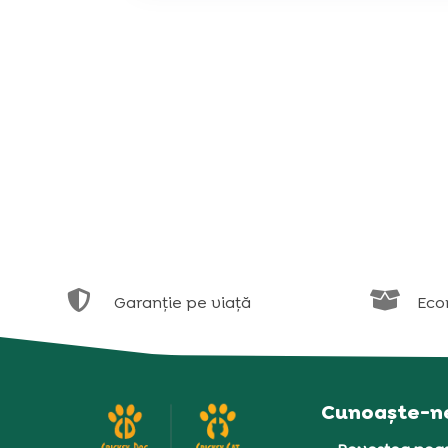


Garanție pe viață
Eco
Cunoaște-n