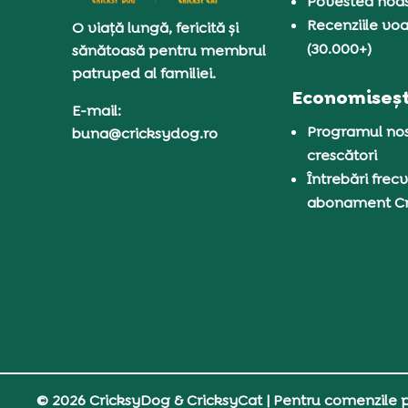
Povestea noas
Recenziile voa
O viață lungă, fericită și
(30.000+)
sănătoasă pentru membrul
patruped al familiei.
Economiseșt
E-mail:
Programul nos
buna@cricksydog.ro
crescători
Întrebări frecv
abonament C
© 2026 CricksyDog & CricksyCat
| Pentru comenzile pe