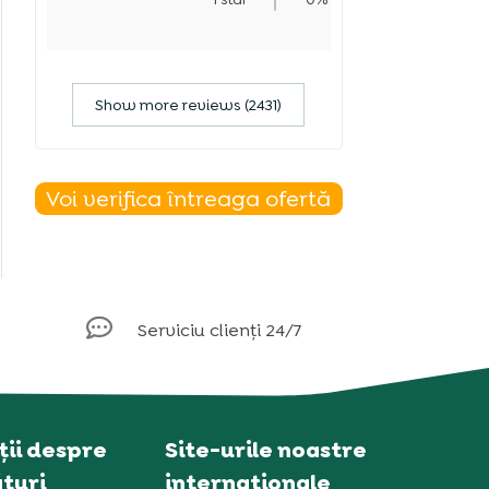
Show more reviews (2431)
Voi verifica întreaga ofertă

Serviciu clienți 24/7
ii despre
Site-urile noastre
turi
internaționale