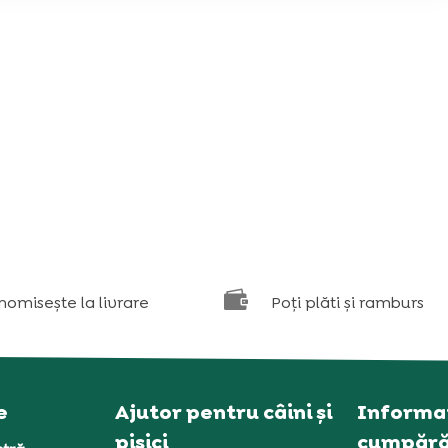

nomisește la livrare
Poți plăti și ramburs
e
Ajutor pentru câini și
Informaț
pisici
cumpără