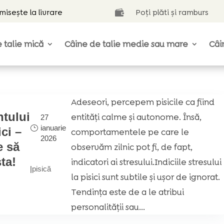
isește la livrare
Poți plăti și ramburs

 talie mică
Câine de talie medie sau mare
Câi
Adeseori, percepem pisicile ca fiind
tului
entități calme și autonome. Însă,
27
ianuarie
ici –
comportamentele pe care le
2026
e să
observăm zilnic pot fi, de fapt,
sta!
indicatori ai stresului.Indiciile stresului
|
pisică
la pisici sunt subtile și ușor de ignorat.
Tendința este de a le atribui
personalității sau...