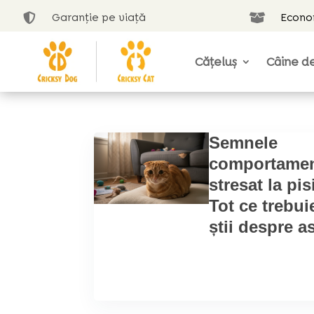
Garanție pe viață
Econom


Cățeluș
Câine de
Semnele
comportamen
stresat la pis
Tot ce trebui
știi despre a