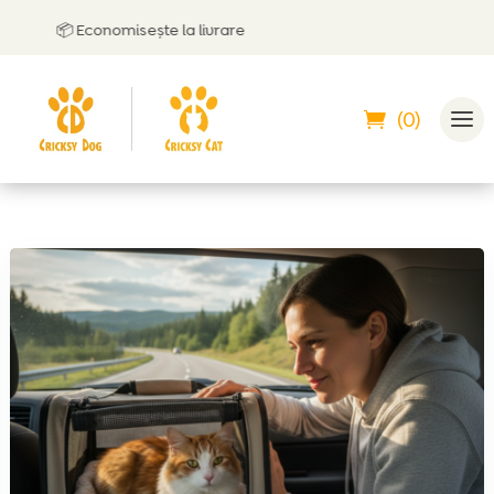
📦 Economisește la livrare

(0)