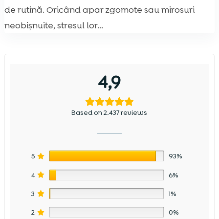
de rutină. Oricând apar zgomote sau mirosuri
neobișnuite, stresul lor...
4,9
Based on 2.437 reviews
5
93%
4
6%
3
1%
2
0%