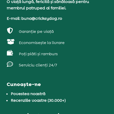
O viață lungă, fericită și sănătoasă pentru
membrul patruped al familiei.
E-mail: buna@cricksydog.ro

Garanție pe viață

Economisește la livrare

Poți plăti și ramburs

Serviciu clienți 24/7
Cunoaște-ne
Povestea noastră
Recenziile voastre (30.000+)