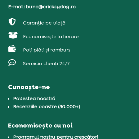
E-mail: buna@cricksydog.ro

Garanție pe viață

Economisește la livrare

Poți plăti și ramburs

Serviciu clienți 24/7
Cunoaște-ne
Povestea noastră
Recenziile voastre (30.000+)
Economisește cu noi
Programul nostru pentru crescători