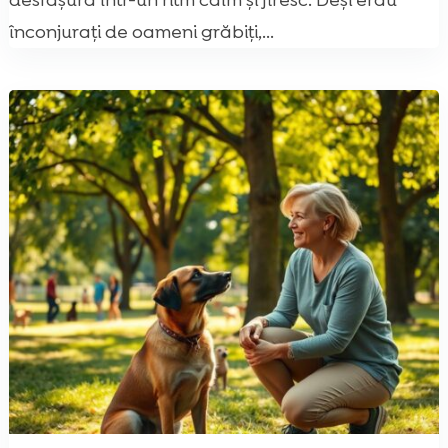
desfășura într-un ritm calm și firesc. Deși erau
înconjurați de oameni grăbiți,...