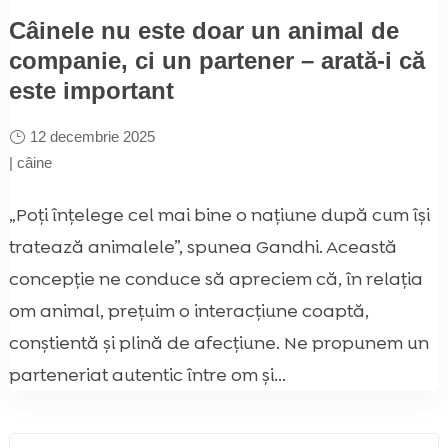
Câinele nu este doar un animal de
companie, ci un partener – arată-i că
este important
12 decembrie 2025
|
câine
„Poți înțelege cel mai bine o națiune după cum își
tratează animalele”, spunea Gandhi. Această
concepție ne conduce să apreciem că, în relația
om animal, prețuim o interacțiune coaptă,
conștientă și plină de afecțiune. Ne propunem un
parteneriat autentic între om și...