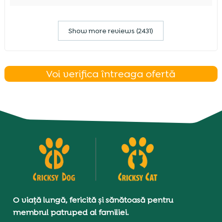
Show more reviews (2431)
Voi verifica întreaga ofertă
O viață lungă, fericită și sănătoasă pentru
membrul patruped al familiei.