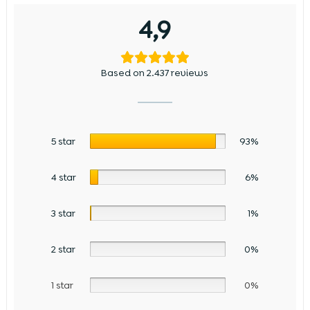
4,9
Based on 2.437 reviews
5 star
93%
4 star
6%
3 star
1%
2 star
0%
1 star
0%