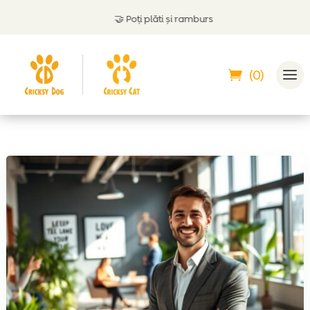
🤝
Poți plăti și ramburs
(0)