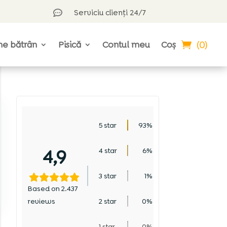
Serviciu clienți 24/7

(0)
ne bătrân
Pisică
Contul meu
Coș
5 star
93%
4,9
4 star
6%
3 star
1%
Based on 2.437
reviews
2 star
0%
1 star
0%