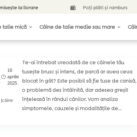
isește la livrare
Poți plăti și ramburs

 talie mică
Câine de talie medie sau mare
Câi
Te-ai întrebat vreodată de ce câinele tău
16
tusește brusc și intens, de parcă ar avea ceva
aprilie
t
blocat în gât? Este posibil să fie tuse de canisă,
2025
o problemă des întâlnită, dar adesea greșit
înțeleasă în rândul cânilor. Vom analiza
|
câine
simptomele, cauzele și modalitățile de...