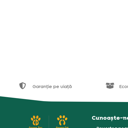


Garanție pe viață
Eco
Cunoaște-n