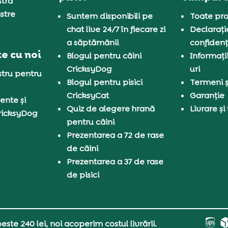
tră
stre
Suntem disponibili pe
Toate pro
chat live 24/7 în fiecare zi
Declarați
a săptămânii
confidenț
e cu noi
Blogul pentru câini
Informați
CricksyDog
uri
tru pentru
Blogul pentru pisici
Termeni și
CricksyCat
Garanție
ente și
Quiz de alegere hrană
Livrare și
ricksyDog
pentru câini
Prezentarea a 72 de rase
de câini
Prezentarea a 37 de rase
de pisici
ste 240 lei, noi acoperim costul livrării.