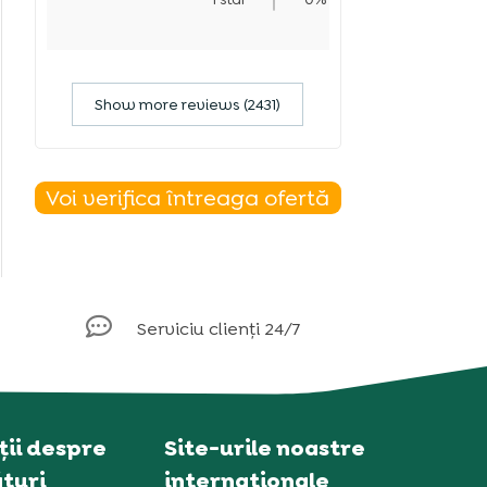
Show more reviews (2431)
Voi verifica întreaga ofertă

Serviciu clienți 24/7
ii despre
Site-urile noastre
turi
internaționale