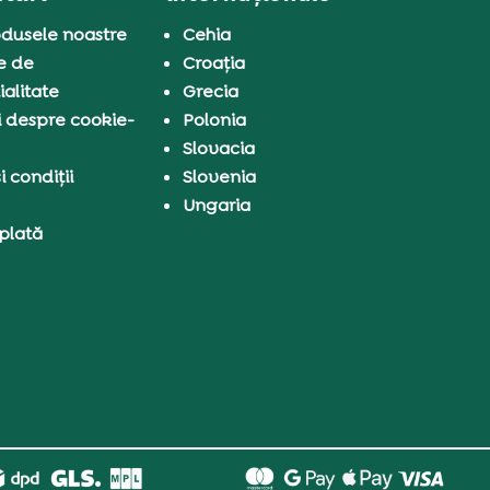
dusele noastre
Cehia
e de
Croația
ialitate
Grecia
i despre cookie-
Polonia
Slovacia
 condiții
Slovenia
Ungaria
 plată