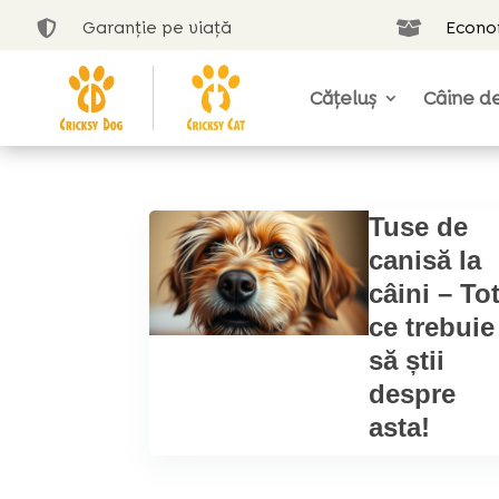
Garanție pe viață
Econom


Cățeluș
Câine de
Tuse de
canisă la
câini – To
ce trebuie
să știi
despre
asta!