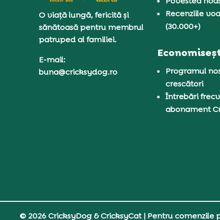
Povestea noas
Recenziile voa
O viață lungă, fericită și
(30.000+)
sănătoasă pentru membrul
patruped al familiei.
Economiseșt
E-mail:
Programul nos
buna@cricksydog.ro
crescători
Întrebări frecv
abonament C
© 2026 CricksyDog & CricksyCat
| Pentru comenzile pe