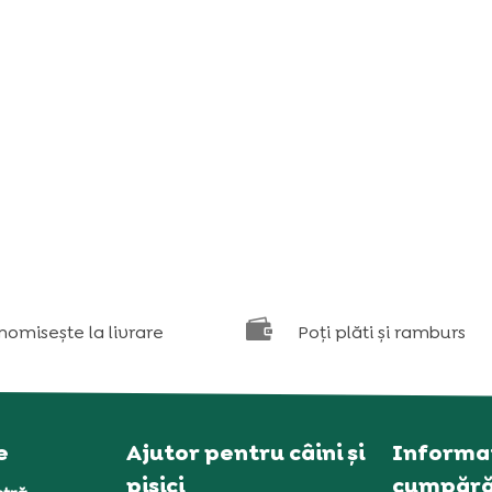

nomisește la livrare
Poți plăti și ramburs
e
Ajutor pentru câini și
Informaț
pisici
cumpără