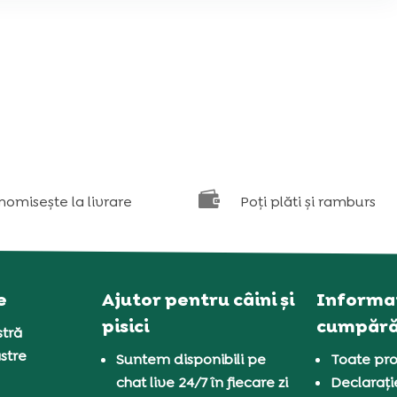

nomisește la livrare
Poți plăti și ramburs
e
Ajutor pentru câini și
Informaț
pisici
cumpără
tră
stre
Suntem disponibili pe
Toate pro
chat live 24/7 în fiecare zi
Declarați