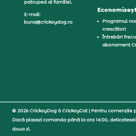
patruped al familiei.
Economiseșt
E-mail:
Programul nos
buna@cricksydog.ro
crescători
Întrebări frecv
abonament C
© 2026 CricksyDog & CricksyCat
| Pentru comenzile pe
Dacă plasezi comanda până la ora 14:00, delicatesel
doua zi.