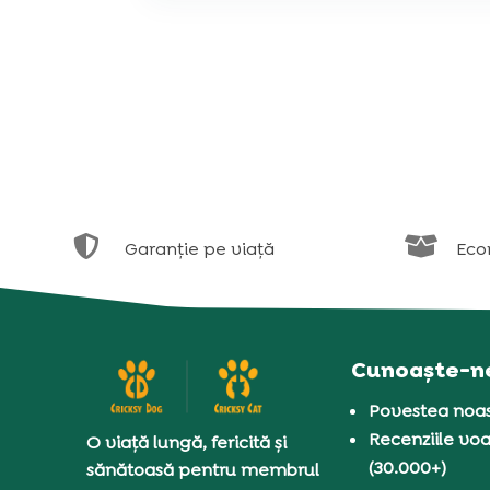


Garanție pe viață
Eco
Cunoaște-n
Povestea noas
Recenziile voa
O viață lungă, fericită și
(30.000+)
sănătoasă pentru membrul