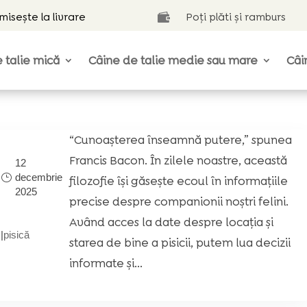
isește la livrare
Poți plăti și ramburs

 talie mică
Câine de talie medie sau mare
Câi
“Cunoașterea înseamnă putere,” spunea
Francis Bacon. În zilele noastre, această
12
decembrie
filozofie își găsește ecoul în informațiile
2025
precise despre companionii noștri felini.
Având acces la date despre locația și
|
pisică
starea de bine a pisicii, putem lua decizii
informate și...