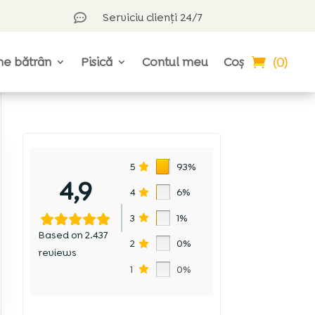
Serviciu clienți 24/7

(0)
ne bătrân
Pisică
Contul meu
Coș
5
93%
4,9
4
6%
3
1%
Based on 2.437
2
0%
reviews
1
0%