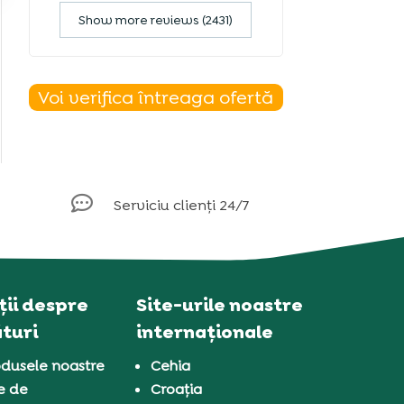
Show more reviews (2431)
Voi verifica întreaga ofertă

Serviciu clienți 24/7
ii despre
Site-urile noastre
turi
internaționale
dusele noastre
Cehia
e de
Croația