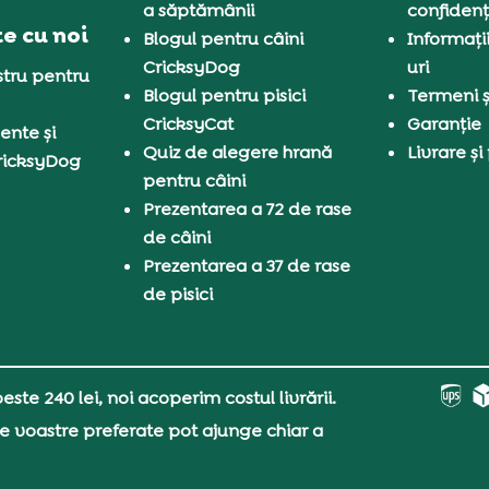
a săptămânii
confidenț
e cu noi
Blogul pentru câini
Informați
CricksyDog
uri
tru pentru
Blogul pentru pisici
Termeni și
CricksyCat
Garanție
ente și
Quiz de alegere hrană
Livrare și
ricksyDog
pentru câini
Prezentarea a 72 de rase
de câini
Prezentarea a 37 de rase
de pisici
ste 240 lei, noi acoperim costul livrării.
e voastre preferate pot ajunge chiar a