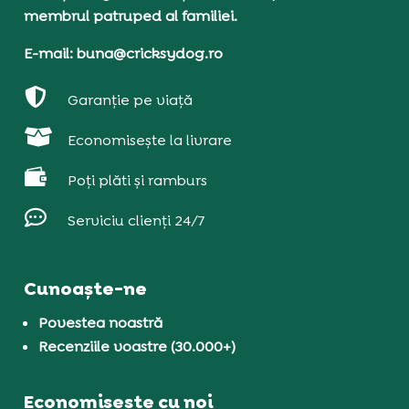
membrul patruped al familiei.
E-mail: buna@cricksydog.ro

Garanție pe viață

Economisește la livrare

Poți plăti și ramburs

Serviciu clienți 24/7
Cunoaște-ne
Povestea noastră
Recenziile voastre (30.000+)
Economisește cu noi