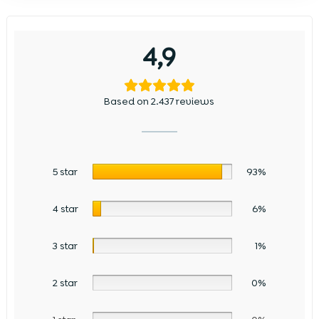
4,9
Based on 2.437 reviews
5 star
93%
4 star
6%
3 star
1%
2 star
0%