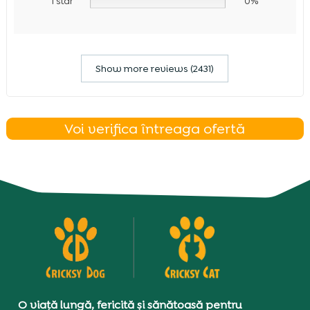
1 star
0%
Show more reviews (2431)
Voi verifica întreaga ofertă
O viață lungă, fericită și sănătoasă pentru