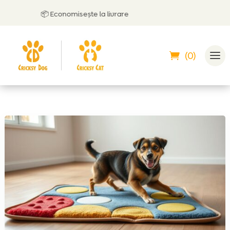
📦 Economisește la livrare
(0)